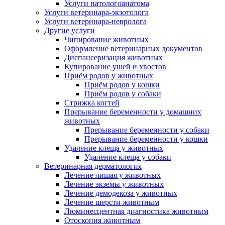
Услуги патологоанатома
Услуги ветеринара-экзотолога
Услуги ветеринара-невролога
Другие услуги
Чипирование животных
Оформление ветеринарных документов
Диспансеризация животных
Купирование ушей и хвостов
Приём родов у животных
Приём родов у кошки
Приём родов у собаки
Стрижка когтей
Прерывание беременности у домашних
животных
Прерывание беременности у собаки
Прерывание беременности у кошки
Удаление клеща у животных
Удаление клеща у собаки
Ветеринарная дерматология
Лечение лишая у животных
Лечение экземы у животных
Лечение демодекоза у животных
Лечение шерсти животным
Люминесцентная диагностика животным
Отоскопия животным