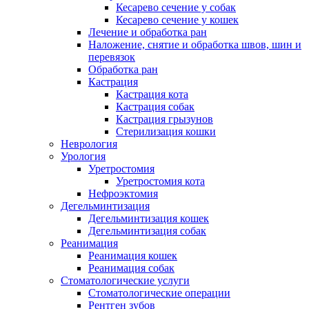
Кесарево сечение у собак
Кесарево сечение у кошек
Лечение и обработка ран
Наложение, снятие и обработка швов, шин и
перевязок
Обработка ран
Кастрация
Кастрация кота
Кастрация собак
Кастрация грызунов
Стерилизация кошки
Неврология
Урология
Уретростомия
Уретростомия кота
Нефроэктомия
Дегельминтизация
Дегельминтизация кошек
Дегельминтизация собак
Реанимация
Реанимация кошек
Реанимация собак
Стоматологические услуги
Стоматологические операции
Рентген зубов