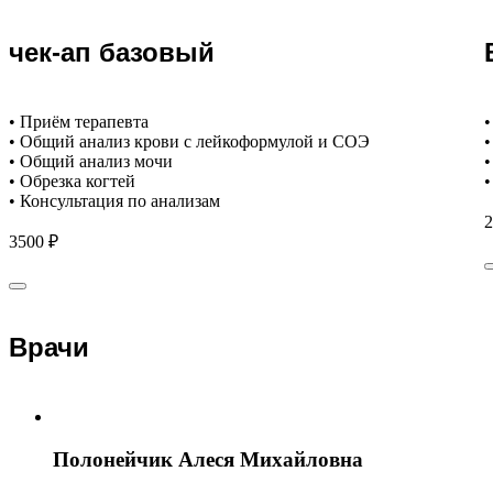
чек-ап базовый
• Приём терапевта
•
• Общий анализ крови с лейкоформулой и СОЭ
•
• Общий анализ мочи
•
• Обрезка когтей
•
• Консультация по анализам
2
3500 ₽
Врачи
Полонейчик Алеся Михайловна