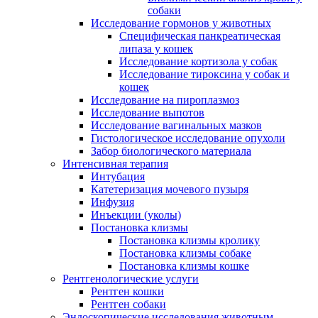
собаки
Исследование гормонов у животных
Специфическая панкреатическая
липаза у кошек
Исследование кортизола у собак
Исследование тироксина у собак и
кошек
Исследование на пироплазмоз
Исследование выпотов
Исследование вагинальных мазков
Гистологическое исследование опухоли
Забор биологического материала
Интенсивная терапия
Интубация
Катетеризация мочевого пузыря
Инфузия
Инъекции (уколы)
Постановка клизмы
Постановка клизмы кролику
Постановка клизмы собаке
Постановка клизмы кошке
Рентгенологические услуги
Рентген кошки
Рентген собаки
Эндоскопические исследования животным