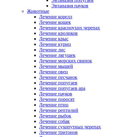
Эвтаназия попугаев
Эвтаназия пауков
Животные
Лечение корелл
Лечение кошек
Лечение красноухих черепах
Лечение кроликов
Лечение крыс
Лечение куриц
Лечение лис
Лечение лягушек
Лечение морских свинок
Лечение мышей
Лечение овец
Лечение песчанок
Лечение попугаев
Лечение попугаев ара
Лечение пауков
Лечение поросят
Лечение птиц
Лечение рептилий
Лечение рыбок
Лечение собак
Лечение сухопутных черепах
Лечение тритонов