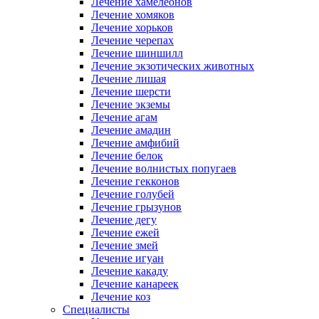
Лечение хамелеонов
Лечение хомяков
Лечение хорьков
Лечение черепах
Лечение шиншилл
Лечение экзотических животных
Лечение лишая
Лечение шерсти
Лечение экземы
Лечение агам
Лечение амадин
Лечение амфибий
Лечение белок
Лечение волнистых попугаев
Лечение гекконов
Лечение голубей
Лечение грызунов
Лечение дегу
Лечение ежей
Лечение змей
Лечение игуан
Лечение какаду
Лечение канареек
Лечение коз
Специалисты