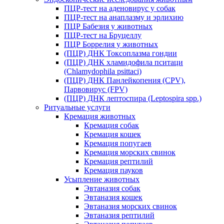
ПЦР-тест на аденовирус у собак
ПЦР-тест на анаплазму и эрлихию
ПЦР Бабезия у животных
ПЦР-тест на Бруцеллу
ПЦР Боррелия у животных
(ПЦР) ДНК Токсоплазма гондии
(ПЦР) ДНК хламидофила пситаци
(Chlamydophila psittaci)
(ПЦР) ДНК Панлейкопения (CPV),
Парвовирус (FPV)
(ПЦР) ДНК лептоспира (Leptospira spp.)
Ритуальные услуги
Кремация животных
Кремация собак
Кремация кошек
Кремация попугаев
Кремация морских свинок
Кремация рептилий
Кремация пауков
Усыпление животных
Эвтаназия собак
Эвтаназия кошек
Эвтаназия морских свинок
Эвтаназия рептилий