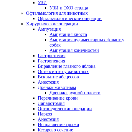
УЗИ
УЗИ и ЭХО сердца
Офтальмология для животных
Офтальмологические операции
Хирургические операции
Ампутация
Ампутация хвоста
Ампутация рудиментарных фаланг у
собак
Ампутация конечностей
Гастростомия
Гастропексия
Вправление глазного яблока
Остеосинтез у животных
Вскрытие абсцессов
Анестезия
Дренаж животным
Дренаж грудной полости
Переливание крови
Лапаротомия
Ортопедические операции
Наркоз
Анестезия
Исправление грыжи
Кесарево сечение