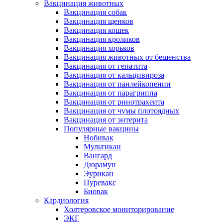
Вакцинация животных
Вакцинация собак
Вакцинация щенков
Вакцинация кошек
Вакцинация кроликов
Вакцинация хорьков
Вакцинация животных от бешенства
Вакцинация от гепатита
Вакцинация от кальцивироза
Вакцинация от панлейкопении
Вакцинация от парагриппа
Вакцинация от ринотрахеита
Вакцинация от чумы плотоядных
Вакцинация от энтерита
Популярные вакцины
Нобивак
Мультикан
Вангард
Дюрамун
Эурикан
Пуревакс
Биовак
Кардиология
Холтеровское мониторирование
ЭКГ