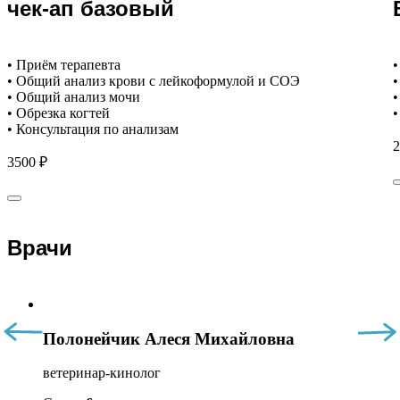
чек-ап базовый
• Приём терапевта
•
• Общий анализ крови с лейкоформулой и СОЭ
•
• Общий анализ мочи
•
• Обрезка когтей
•
• Консультация по анализам
2
3500 ₽
Врачи
Полонейчик Алеся Михайловна
ветеринар-кинолог