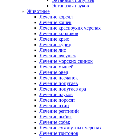
Эвтаназия попугаев
Эвтаназия пауков
Животные
Лечение корелл
Лечение кошек
Лечение красноухих черепах
Лечение кроликов
Лечение крыс
Лечение куриц
Лечение лис
Лечение лягушек
Лечение морских свинок
Лечение мышей
Лечение овец
Лечение песчанок
Лечение попугаев
Лечение попугаев ара
Лечение пауков
Лечение поросят
Лечение птиц
Лечение рептилий
Лечение рыбок
Лечение собак
Лечение сухопутных черепах
Лечение тритонов