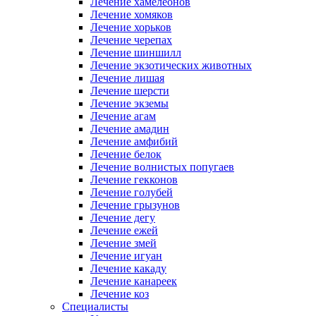
Лечение хамелеонов
Лечение хомяков
Лечение хорьков
Лечение черепах
Лечение шиншилл
Лечение экзотических животных
Лечение лишая
Лечение шерсти
Лечение экземы
Лечение агам
Лечение амадин
Лечение амфибий
Лечение белок
Лечение волнистых попугаев
Лечение гекконов
Лечение голубей
Лечение грызунов
Лечение дегу
Лечение ежей
Лечение змей
Лечение игуан
Лечение какаду
Лечение канареек
Лечение коз
Специалисты