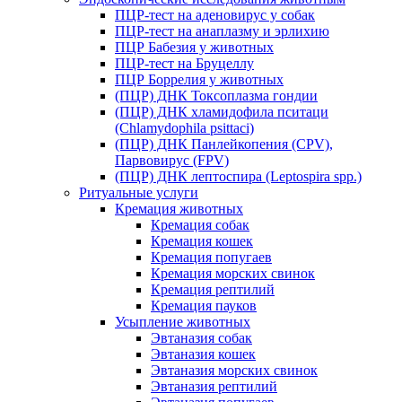
ПЦР-тест на аденовирус у собак
ПЦР-тест на анаплазму и эрлихию
ПЦР Бабезия у животных
ПЦР-тест на Бруцеллу
ПЦР Боррелия у животных
(ПЦР) ДНК Токсоплазма гондии
(ПЦР) ДНК хламидофила пситаци
(Chlamydophila psittaci)
(ПЦР) ДНК Панлейкопения (CPV),
Парвовирус (FPV)
(ПЦР) ДНК лептоспира (Leptospira spp.)
Ритуальные услуги
Кремация животных
Кремация собак
Кремация кошек
Кремация попугаев
Кремация морских свинок
Кремация рептилий
Кремация пауков
Усыпление животных
Эвтаназия собак
Эвтаназия кошек
Эвтаназия морских свинок
Эвтаназия рептилий