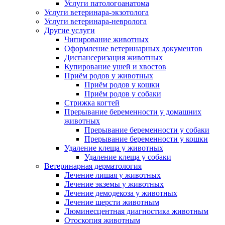
Услуги патологоанатома
Услуги ветеринара-экзотолога
Услуги ветеринара-невролога
Другие услуги
Чипирование животных
Оформление ветеринарных документов
Диспансеризация животных
Купирование ушей и хвостов
Приём родов у животных
Приём родов у кошки
Приём родов у собаки
Стрижка когтей
Прерывание беременности у домашних
животных
Прерывание беременности у собаки
Прерывание беременности у кошки
Удаление клеща у животных
Удаление клеща у собаки
Ветеринарная дерматология
Лечение лишая у животных
Лечение экземы у животных
Лечение демодекоза у животных
Лечение шерсти животным
Люминесцентная диагностика животным
Отоскопия животным