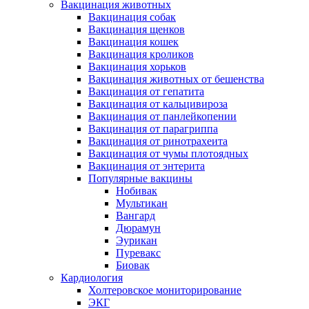
Вакцинация животных
Вакцинация собак
Вакцинация щенков
Вакцинация кошек
Вакцинация кроликов
Вакцинация хорьков
Вакцинация животных от бешенства
Вакцинация от гепатита
Вакцинация от кальцивироза
Вакцинация от панлейкопении
Вакцинация от парагриппа
Вакцинация от ринотрахеита
Вакцинация от чумы плотоядных
Вакцинация от энтерита
Популярные вакцины
Нобивак
Мультикан
Вангард
Дюрамун
Эурикан
Пуревакс
Биовак
Кардиология
Холтеровское мониторирование
ЭКГ