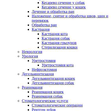
Кесарево сечение у собак
Кесарево сечение у кошек
Лечение и обработка ран
Наложение, снятие и обработка швов, шин и
перевязок
Обработка ран
Кастрация
Кастрация кота
Кастрация собак
Кастрация грызунов
Стерилизация кошки
Неврология
Урология
Уретростомия
Уретростомия кота
Нефроэктомия
Дегельминтизация
Дегельминтизация кошек
Дегельминтизация собак
Реанимация
Реанимация кошек
Реанимация собак
Стоматологические услуги
Стоматологические операции
Рентген зубов