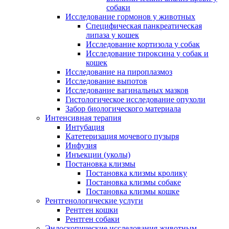
собаки
Исследование гормонов у животных
Специфическая панкреатическая
липаза у кошек
Исследование кортизола у собак
Исследование тироксина у собак и
кошек
Исследование на пироплазмоз
Исследование выпотов
Исследование вагинальных мазков
Гистологическое исследование опухоли
Забор биологического материала
Интенсивная терапия
Интубация
Катетеризация мочевого пузыря
Инфузия
Инъекции (уколы)
Постановка клизмы
Постановка клизмы кролику
Постановка клизмы собаке
Постановка клизмы кошке
Рентгенологические услуги
Рентген кошки
Рентген собаки
Эндоскопические исследования животным