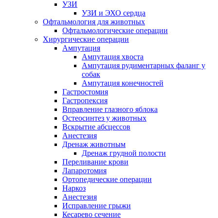
УЗИ
УЗИ и ЭХО сердца
Офтальмология для животных
Офтальмологические операции
Хирургические операции
Ампутация
Ампутация хвоста
Ампутация рудиментарных фаланг у
собак
Ампутация конечностей
Гастростомия
Гастропексия
Вправление глазного яблока
Остеосинтез у животных
Вскрытие абсцессов
Анестезия
Дренаж животным
Дренаж грудной полости
Переливание крови
Лапаротомия
Ортопедические операции
Наркоз
Анестезия
Исправление грыжи
Кесарево сечение