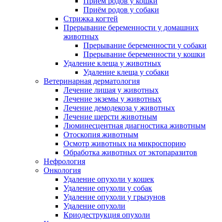
Приём родов у кошки
Приём родов у собаки
Стрижка когтей
Прерывание беременности у домашних
животных
Прерывание беременности у собаки
Прерывание беременности у кошки
Удаление клеща у животных
Удаление клеща у собаки
Ветеринарная дерматология
Лечение лишая у животных
Лечение экземы у животных
Лечение демодекоза у животных
Лечение шерсти животным
Люминесцентная диагностика животным
Отоскопия животным
Осмотр животных на микроспорию
Обработка животных от эктопаразитов
Нефрология
Онкология
Удаление опухоли у кошек
Удаление опухоли у собак
Удаление опухоли у грызунов
Удаление опухоли
Криодеструкция опухоли