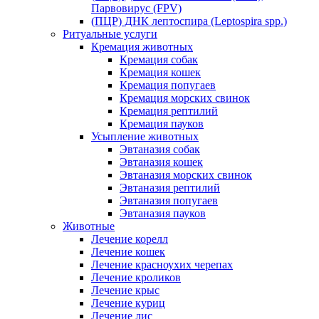
Парвовирус (FPV)
(ПЦР) ДНК лептоспира (Leptospira spp.)
Ритуальные услуги
Кремация животных
Кремация собак
Кремация кошек
Кремация попугаев
Кремация морских свинок
Кремация рептилий
Кремация пауков
Усыпление животных
Эвтаназия собак
Эвтаназия кошек
Эвтаназия морских свинок
Эвтаназия рептилий
Эвтаназия попугаев
Эвтаназия пауков
Животные
Лечение корелл
Лечение кошек
Лечение красноухих черепах
Лечение кроликов
Лечение крыс
Лечение куриц
Лечение лис