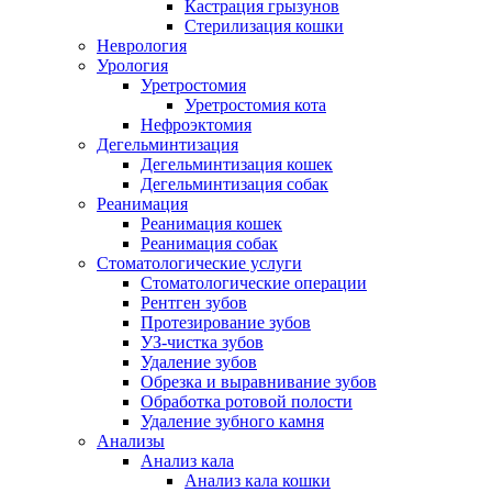
Кастрация грызунов
Стерилизация кошки
Неврология
Урология
Уретростомия
Уретростомия кота
Нефроэктомия
Дегельминтизация
Дегельминтизация кошек
Дегельминтизация собак
Реанимация
Реанимация кошек
Реанимация собак
Стоматологические услуги
Стоматологические операции
Рентген зубов
Протезирование зубов
УЗ-чистка зубов
Удаление зубов
Обрезка и выравнивание зубов
Обработка ротовой полости
Удаление зубного камня
Анализы
Анализ кала
Анализ кала кошки