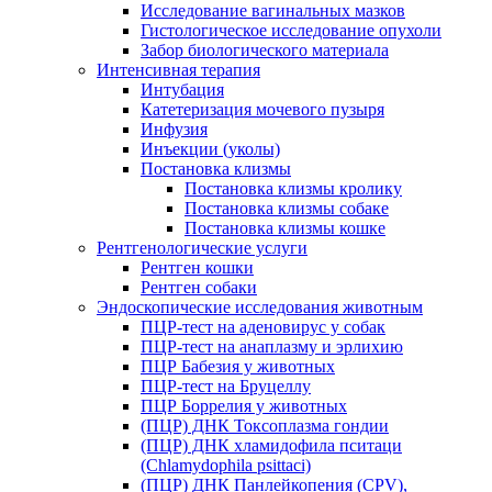
Исследование вагинальных мазков
Гистологическое исследование опухоли
Забор биологического материала
Интенсивная терапия
Интубация
Катетеризация мочевого пузыря
Инфузия
Инъекции (уколы)
Постановка клизмы
Постановка клизмы кролику
Постановка клизмы собаке
Постановка клизмы кошке
Рентгенологические услуги
Рентген кошки
Рентген собаки
Эндоскопические исследования животным
ПЦР-тест на аденовирус у собак
ПЦР-тест на анаплазму и эрлихию
ПЦР Бабезия у животных
ПЦР-тест на Бруцеллу
ПЦР Боррелия у животных
(ПЦР) ДНК Токсоплазма гондии
(ПЦР) ДНК хламидофила пситаци
(Chlamydophila psittaci)
(ПЦР) ДНК Панлейкопения (CPV),