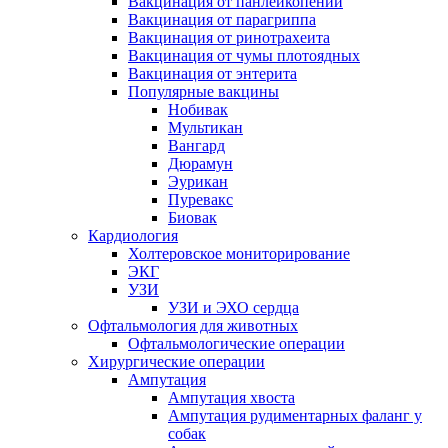
Вакцинация от панлейкопении
Вакцинация от парагриппа
Вакцинация от ринотрахеита
Вакцинация от чумы плотоядных
Вакцинация от энтерита
Популярные вакцины
Нобивак
Мультикан
Вангард
Дюрамун
Эурикан
Пуревакс
Биовак
Кардиология
Холтеровское мониторирование
ЭКГ
УЗИ
УЗИ и ЭХО сердца
Офтальмология для животных
Офтальмологические операции
Хирургические операции
Ампутация
Ампутация хвоста
Ампутация рудиментарных фаланг у
собак