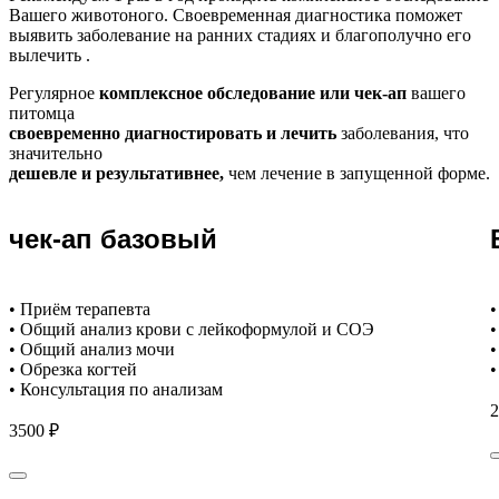
Вашего животоного.
Своевременная диагностика поможет
выявить заболевание на ранних стадиях и благополучно его
вылечить .
Регулярное
комплексное обследование или чек-ап
вашего
питомца
своевременно диагностировать и лечить
заболевания, что
значительно
дешевле и результативнее,
чем лечение в запущенной форме.
чек-ап базовый
• Приём терапевта
•
• Общий анализ крови с лейкоформулой и СОЭ
•
• Общий анализ мочи
•
• Обрезка когтей
•
• Консультация по анализам
2
3500 ₽