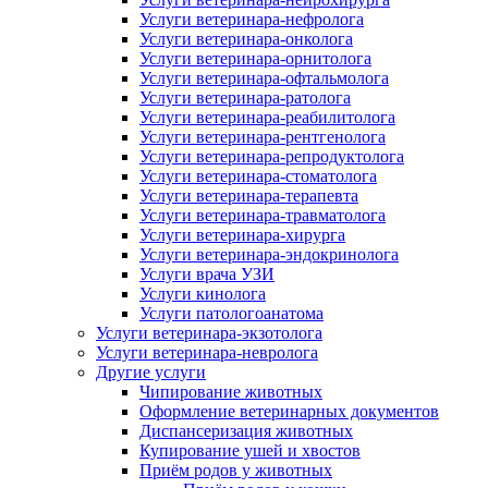
Услуги ветеринара-нефролога
Услуги ветеринара-онколога
Услуги ветеринара-орнитолога
Услуги ветеринара-офтальмолога
Услуги ветеринара-ратолога
Услуги ветеринара-реабилитолога
Услуги ветеринара-рентгенолога
Услуги ветеринара-репродуктолога
Услуги ветеринара-стоматолога
Услуги ветеринара-терапевта
Услуги ветеринара-травматолога
Услуги ветеринара-хирурга
Услуги ветеринара-эндокринолога
Услуги врача УЗИ
Услуги кинолога
Услуги патологоанатома
Услуги ветеринара-экзотолога
Услуги ветеринара-невролога
Другие услуги
Чипирование животных
Оформление ветеринарных документов
Диспансеризация животных
Купирование ушей и хвостов
Приём родов у животных