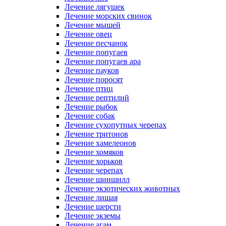
Лечение лягушек
Лечение морских свинок
Лечение мышей
Лечение овец
Лечение песчанок
Лечение попугаев
Лечение попугаев ара
Лечение пауков
Лечение поросят
Лечение птиц
Лечение рептилий
Лечение рыбок
Лечение собак
Лечение сухопутных черепах
Лечение тритонов
Лечение хамелеонов
Лечение хомяков
Лечение хорьков
Лечение черепах
Лечение шиншилл
Лечение экзотических животных
Лечение лишая
Лечение шерсти
Лечение экземы
Лечение агам