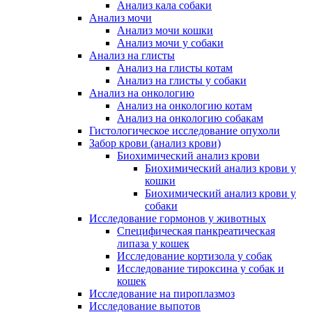
Анализ кала собаки
Анализ мочи
Анализ мочи кошки
Анализ мочи у собаки
Анализ на глисты
Анализ на глисты котам
Анализ на глисты у собаки
Анализ на онкологию
Анализ на онкологию котам
Анализ на онкологию собакам
Гистологическое исследование опухоли
Забор крови (анализ крови)
Биохимический анализ крови
Биохимический анализ крови у
кошки
Биохимический анализ крови у
собаки
Исследование гормонов у животных
Специфическая панкреатическая
липаза у кошек
Исследование кортизола у собак
Исследование тироксина у собак и
кошек
Исследование на пироплазмоз
Исследование выпотов