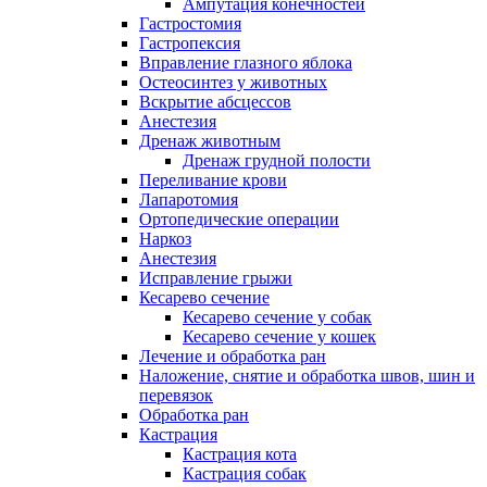
Ампутация конечностей
Гастростомия
Гастропексия
Вправление глазного яблока
Остеосинтез у животных
Вскрытие абсцессов
Анестезия
Дренаж животным
Дренаж грудной полости
Переливание крови
Лапаротомия
Ортопедические операции
Наркоз
Анестезия
Исправление грыжи
Кесарево сечение
Кесарево сечение у собак
Кесарево сечение у кошек
Лечение и обработка ран
Наложение, снятие и обработка швов, шин и
перевязок
Обработка ран
Кастрация
Кастрация кота
Кастрация собак