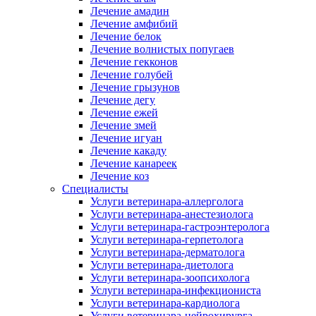
Лечение амадин
Лечение амфибий
Лечение белок
Лечение волнистых попугаев
Лечение гекконов
Лечение голубей
Лечение грызунов
Лечение дегу
Лечение ежей
Лечение змей
Лечение игуан
Лечение какаду
Лечение канареек
Лечение коз
Специалисты
Услуги ветеринара-аллерголога
Услуги ветеринара-анестезиолога
Услуги ветеринара-гастроэнтеролога
Услуги ветеринара-герпетолога
Услуги ветеринара-дерматолога
Услуги ветеринара-диетолога
Услуги ветеринара-зоопсихолога
Услуги ветеринара-инфекциониста
Услуги ветеринара-кардиолога
Услуги ветеринара-нейрохирурга