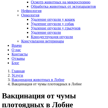
Осмотр животных на микроспорию
Обработка животных от эктопаразитов
Нефрология
Онкология
Удаление опухоли у кошек
Удаление опухоли у собак
Удаление опухоли у грызунов
Удаление опухоли
Криодеструкция опухоли
Консультации ветеринара
Врачи
О нас
Контакты
Отзывы
Блог
Главная
Услуги
Вакцинация животных в Лобне
Вакцинация от чумы плотоядных в Лобне
Вакцинация от чумы
плотоядных в Лобне