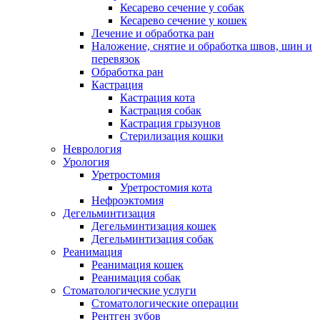
Кесарево сечение у собак
Кесарево сечение у кошек
Лечение и обработка ран
Наложение, снятие и обработка швов, шин и
перевязок
Обработка ран
Кастрация
Кастрация кота
Кастрация собак
Кастрация грызунов
Стерилизация кошки
Неврология
Урология
Уретростомия
Уретростомия кота
Нефроэктомия
Дегельминтизация
Дегельминтизация кошек
Дегельминтизация собак
Реанимация
Реанимация кошек
Реанимация собак
Стоматологические услуги
Стоматологические операции
Рентген зубов