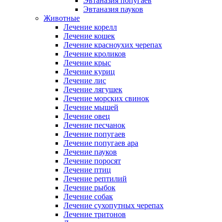
Эвтаназия попугаев
Эвтаназия пауков
Животные
Лечение корелл
Лечение кошек
Лечение красноухих черепах
Лечение кроликов
Лечение крыс
Лечение куриц
Лечение лис
Лечение лягушек
Лечение морских свинок
Лечение мышей
Лечение овец
Лечение песчанок
Лечение попугаев
Лечение попугаев ара
Лечение пауков
Лечение поросят
Лечение птиц
Лечение рептилий
Лечение рыбок
Лечение собак
Лечение сухопутных черепах
Лечение тритонов