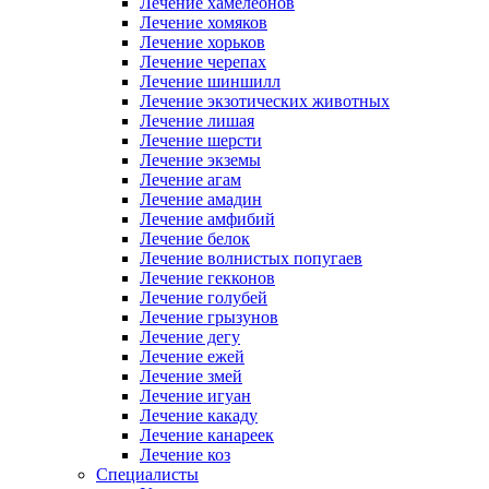
Лечение хамелеонов
Лечение хомяков
Лечение хорьков
Лечение черепах
Лечение шиншилл
Лечение экзотических животных
Лечение лишая
Лечение шерсти
Лечение экземы
Лечение агам
Лечение амадин
Лечение амфибий
Лечение белок
Лечение волнистых попугаев
Лечение гекконов
Лечение голубей
Лечение грызунов
Лечение дегу
Лечение ежей
Лечение змей
Лечение игуан
Лечение какаду
Лечение канареек
Лечение коз
Специалисты