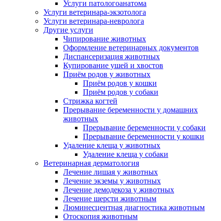
Услуги патологоанатома
Услуги ветеринара-экзотолога
Услуги ветеринара-невролога
Другие услуги
Чипирование животных
Оформление ветеринарных документов
Диспансеризация животных
Купирование ушей и хвостов
Приём родов у животных
Приём родов у кошки
Приём родов у собаки
Стрижка когтей
Прерывание беременности у домашних
животных
Прерывание беременности у собаки
Прерывание беременности у кошки
Удаление клеща у животных
Удаление клеща у собаки
Ветеринарная дерматология
Лечение лишая у животных
Лечение экземы у животных
Лечение демодекоза у животных
Лечение шерсти животным
Люминесцентная диагностика животным
Отоскопия животным