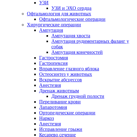
УЗИ
УЗИ и ЭХО сердца
Офтальмология для животных
Офтальмологические операции
Хирургические операции
Ампутация
Ампутация хвоста
Ампутация рудиментарных фаланг у
собак
Ампутация конечностей
Гастростомия
Гастропексия
Вправление глазного яблока
Остеосинтез у животных
Вскрытие абсцессов
Анестезия
Дренаж животным
Дренаж грудной полости
Переливание крови
Лапаротомия
Ортопедические операции
Наркоз
Анестезия
Исправление грыжи
Кесарево сечение