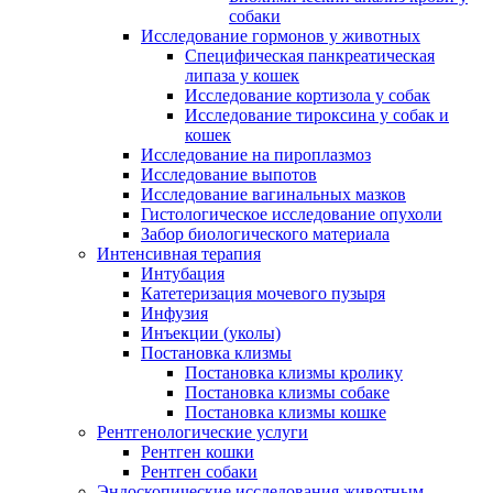
собаки
Исследование гормонов у животных
Специфическая панкреатическая
липаза у кошек
Исследование кортизола у собак
Исследование тироксина у собак и
кошек
Исследование на пироплазмоз
Исследование выпотов
Исследование вагинальных мазков
Гистологическое исследование опухоли
Забор биологического материала
Интенсивная терапия
Интубация
Катетеризация мочевого пузыря
Инфузия
Инъекции (уколы)
Постановка клизмы
Постановка клизмы кролику
Постановка клизмы собаке
Постановка клизмы кошке
Рентгенологические услуги
Рентген кошки
Рентген собаки
Эндоскопические исследования животным