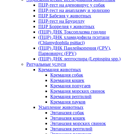
ПЦР-тест на аденовирус у собак
ПЦР-тест на анаплазму и эрлихию
ПЦР Бабезия у животных
ПЦР-тест на Бруцеллу
ПЦР Боррелия у животных
(ПЦР) ДНК Токсоплазма гондии
(ПЦР) ДНК хламидофила пситаци
(Chlamydophila psittaci)
(ПЦР) ДНК Панлейкопения (CPV),
Парвовирус (FPV)
(ПЦР) ДНК лептоспира (Leptospira spp.)
Ритуальные услуги
Кремация животных
Кремация собак
Кремация кошек
Кремация попугаев
Кремация морских свинок
Кремация рептилий
Кремация пауков
Усыпление животных
Эвтаназия собак
Эвтаназия кошек
Эвтаназия морских свинок
Эвтаназия рептилий