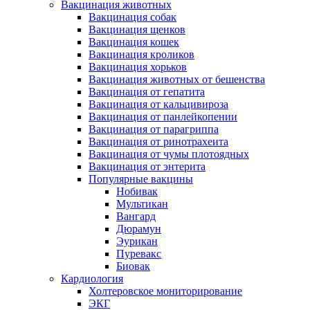
Вакцинация животных
Вакцинация собак
Вакцинация щенков
Вакцинация кошек
Вакцинация кроликов
Вакцинация хорьков
Вакцинация животных от бешенства
Вакцинация от гепатита
Вакцинация от кальцивироза
Вакцинация от панлейкопении
Вакцинация от парагриппа
Вакцинация от ринотрахеита
Вакцинация от чумы плотоядных
Вакцинация от энтерита
Популярные вакцины
Нобивак
Мультикан
Вангард
Дюрамун
Эурикан
Пуревакс
Биовак
Кардиология
Холтеровское мониторирование
ЭКГ