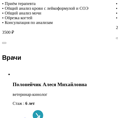
• Приём терапевта
•
• Общий анализ крови с лейкоформулой и СОЭ
•
• Общий анализ мочи
•
• Обрезка когтей
•
• Консультация по анализам
2
3500 ₽
Врачи
Полонейчик Алеся Михайловна
ветеринар-кинолог
Стаж :
6 лет