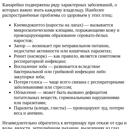
Канарейки подвержены ряду характерных заболеваний, о
которых важно знать каждому владельцу. Наиболее
распространённые проблемы со здоровьем у этих птиц:
Кнемидокоптоз (наросты на лапах) — вызывается
микроскопическими клещами, поражающими кожу и
провоцирующими образование серовато-белых
наростов;
Запор — возникает при неправильном питании,
недостатке активности или кишечных паразитах;
Ринит (насморк) — как правило, является симптомом
респираторной инфекции;
Воспаление зоба — развивается вследствие
бактериальной или грибковой инфекции либо
закупорки зоба;
Потеря голоса — чаще всего связана с респираторными
заболеваниями или стрессом;
Облысение — может быть вызвано дефицитом
питательных веществ, гормональными нарушениями
или паразитами;
Паразиты (клещи, глисты) — провоцируют зуд, потерю
веса и анемию.
Незамедлительно обратитесь к ветеринару при отказе от еды и
воды, вялости, затруднённом дыхании, выделениях из глаз