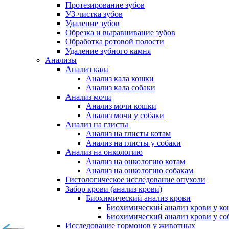
Протезирование зубов
УЗ-чистка зубов
Удаление зубов
Обрезка и выравнивание зубов
Обработка ротовой полости
Удаление зубного камня
Анализы
Анализ кала
Анализ кала кошки
Анализ кала собаки
Анализ мочи
Анализ мочи кошки
Анализ мочи у собаки
Анализ на глисты
Анализ на глисты котам
Анализ на глисты у собаки
Анализ на онкологию
Анализ на онкологию котам
Анализ на онкологию собакам
Гистологическое исследование опухоли
Забор крови (анализ крови)
Биохимический анализ крови
Биохимический анализ крови у к
Биохимический анализ крови у со
Исследование гормонов у животных