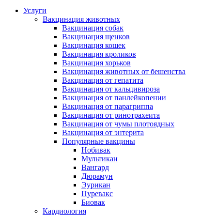
Услуги
Вакцинация животных
Вакцинация собак
Вакцинация щенков
Вакцинация кошек
Вакцинация кроликов
Вакцинация хорьков
Вакцинация животных от бешенства
Вакцинация от гепатита
Вакцинация от кальцивироза
Вакцинация от панлейкопении
Вакцинация от парагриппа
Вакцинация от ринотрахеита
Вакцинация от чумы плотоядных
Вакцинация от энтерита
Популярные вакцины
Нобивак
Мультикан
Вангард
Дюрамун
Эурикан
Пуревакс
Биовак
Кардиология