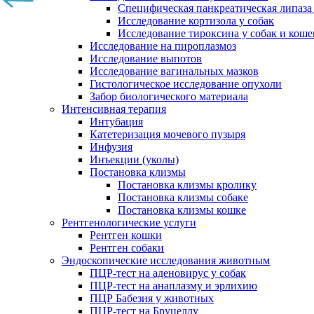
Специфическая панкреатическая липаза
Исследование кортизола у собак
Исследование тироксина у собак и коше
Исследование на пироплазмоз
Исследование выпотов
Исследование вагинальных мазков
Гистологическое исследование опухоли
Забор биологического материала
Интенсивная терапия
Интубация
Катетеризация мочевого пузыря
Инфузия
Инъекции (уколы)
Постановка клизмы
Постановка клизмы кролику
Постановка клизмы собаке
Постановка клизмы кошке
Рентгенологические услуги
Рентген кошки
Рентген собаки
Эндоскопические исследования животным
ПЦР-тест на аденовирус у собак
ПЦР-тест на анаплазму и эрлихию
ПЦР Бабезия у животных
ПЦР-тест на Бруцеллу