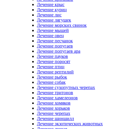
Лечение крыс
Лечение куриц
Лечение лис
Лечение лягушек
Лечение морских свинок
Лечение мышей
Лечение овец
Лечение песчанок
Лечение попугаев
Лечение попугаев ара
Лечение пауков
Лечение поросят
Лечение птиц
Лечение рептилий
Лечение рыбок
Лечение собак
Лечение сухопутных черепах
Лечение тритонов
Лечение хамелеонов
Лечение хомяков
Лечение хорьков
Лечение черепах
Лечение шиншилл
Лечение экзотических животных
Лечение лишая