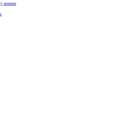
 у кошек
к