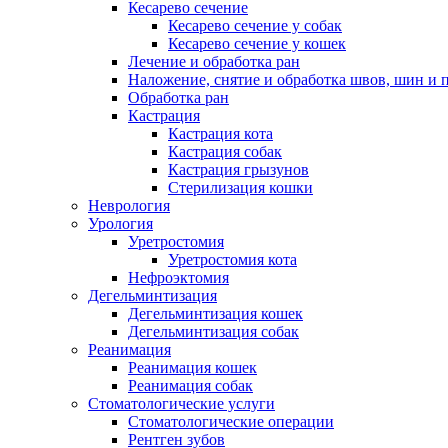
Кесарево сечение
Кесарево сечение у собак
Кесарево сечение у кошек
Лечение и обработка ран
Наложение, снятие и обработка швов, шин и 
Обработка ран
Кастрация
Кастрация кота
Кастрация собак
Кастрация грызунов
Стерилизация кошки
Неврология
Урология
Уретростомия
Уретростомия кота
Нефроэктомия
Дегельминтизация
Дегельминтизация кошек
Дегельминтизация собак
Реанимация
Реанимация кошек
Реанимация собак
Стоматологические услуги
Стоматологические операции
Рентген зубов