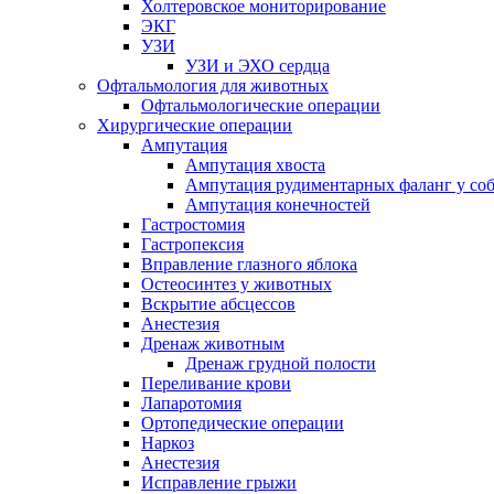
Холтеровское мониторирование
ЭКГ
УЗИ
УЗИ и ЭХО сердца
Офтальмология для животных
Офтальмологические операции
Хирургические операции
Ампутация
Ампутация хвоста
Ампутация рудиментарных фаланг у со
Ампутация конечностей
Гастростомия
Гастропексия
Вправление глазного яблока
Остеосинтез у животных
Вскрытие абсцессов
Анестезия
Дренаж животным
Дренаж грудной полости
Переливание крови
Лапаротомия
Ортопедические операции
Наркоз
Анестезия
Исправление грыжи