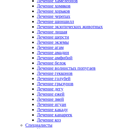
Лечение хамелеонов
Лечение хомяков
Лечение хорьков
Лечение черепах
Лечение шиншилл
Лечение экзотических животных
Лечение лишая
Лечение шерсти
Лечение экземы
Лечение агам
Лечение амадин
Лечение амфибий
Лечение белок
Лечение волнистых попугаев
Лечение гекконов
Лечение голубей
Лечение грызунов
Лечение дегу
Лечение ежей
Лечение змей
Лечение игуан
Лечение какаду
Лечение канареек
Лечение коз
Специалисты