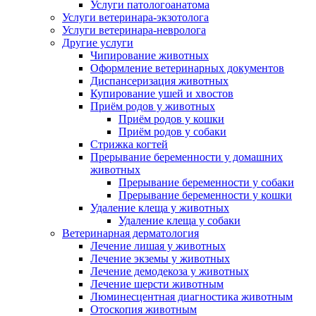
Услуги патологоанатома
Услуги ветеринара-экзотолога
Услуги ветеринара-невролога
Другие услуги
Чипирование животных
Оформление ветеринарных документов
Диспансеризация животных
Купирование ушей и хвостов
Приём родов у животных
Приём родов у кошки
Приём родов у собаки
Стрижка когтей
Прерывание беременности у домашних
животных
Прерывание беременности у собаки
Прерывание беременности у кошки
Удаление клеща у животных
Удаление клеща у собаки
Ветеринарная дерматология
Лечение лишая у животных
Лечение экземы у животных
Лечение демодекоза у животных
Лечение шерсти животным
Люминесцентная диагностика животным
Отоскопия животным