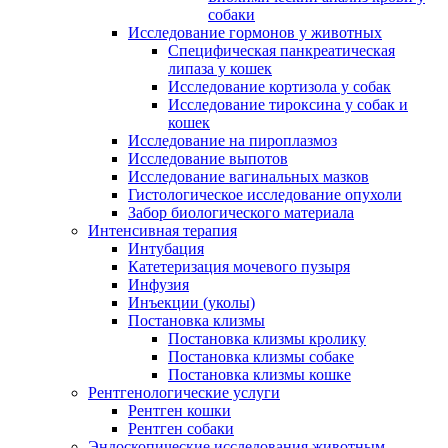
собаки
Исследование гормонов у животных
Специфическая панкреатическая
липаза у кошек
Исследование кортизола у собак
Исследование тироксина у собак и
кошек
Исследование на пироплазмоз
Исследование выпотов
Исследование вагинальных мазков
Гистологическое исследование опухоли
Забор биологического материала
Интенсивная терапия
Интубация
Катетеризация мочевого пузыря
Инфузия
Инъекции (уколы)
Постановка клизмы
Постановка клизмы кролику
Постановка клизмы собаке
Постановка клизмы кошке
Рентгенологические услуги
Рентген кошки
Рентген собаки
Эндоскопические исследования животным