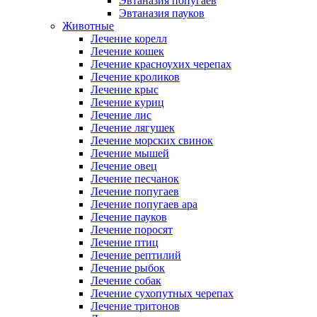
Эвтаназия попугаев
Эвтаназия пауков
Животные
Лечение корелл
Лечение кошек
Лечение красноухих черепах
Лечение кроликов
Лечение крыс
Лечение куриц
Лечение лис
Лечение лягушек
Лечение морских свинок
Лечение мышей
Лечение овец
Лечение песчанок
Лечение попугаев
Лечение попугаев ара
Лечение пауков
Лечение поросят
Лечение птиц
Лечение рептилий
Лечение рыбок
Лечение собак
Лечение сухопутных черепах
Лечение тритонов