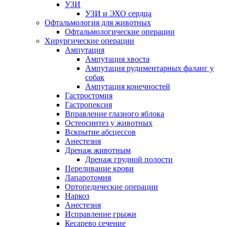
УЗИ
УЗИ и ЭХО сердца
Офтальмология для животных
Офтальмологические операции
Хирургические операции
Ампутация
Ампутация хвоста
Ампутация рудиментарных фаланг у
собак
Ампутация конечностей
Гастростомия
Гастропексия
Вправление глазного яблока
Остеосинтез у животных
Вскрытие абсцессов
Анестезия
Дренаж животным
Дренаж грудной полости
Переливание крови
Лапаротомия
Ортопедические операции
Наркоз
Анестезия
Исправление грыжи
Кесарево сечение