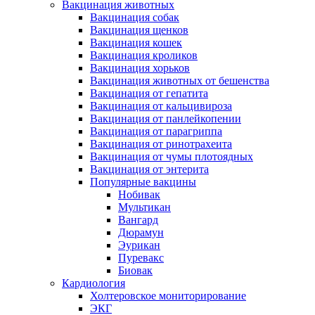
Вакцинация животных
Вакцинация собак
Вакцинация щенков
Вакцинация кошек
Вакцинация кроликов
Вакцинация хорьков
Вакцинация животных от бешенства
Вакцинация от гепатита
Вакцинация от кальцивироза
Вакцинация от панлейкопении
Вакцинация от парагриппа
Вакцинация от ринотрахеита
Вакцинация от чумы плотоядных
Вакцинация от энтерита
Популярные вакцины
Нобивак
Мультикан
Вангард
Дюрамун
Эурикан
Пуревакс
Биовак
Кардиология
Холтеровское мониторирование
ЭКГ