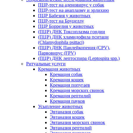
ПЦР-тест на аденовирус у собак
ПЦР-тест на анаплазму и эрлихию
ПЦР Бабезия у животных
ПЦР-тест на Бруцеллу
ПЦР Боррелия у животных
(ПЦР) ДНК Токсоплазма гондии
(ПЦР) ДНК хламидофила пситаци
(Chlamydophila psittaci)
(ПЦР) ДНК Панлейкопения (CPV),
Парвовирус (FPV)
(ПЦР) ДНК лептоспира (Leptospira spp.)
Ритуальные услуги
Кремация животных
Кремация собак
Кремация кошек
Кремация попугаев
Кремация морских свинок
Кремация рептилий
Кремация пауков
Усыпление животных
Эвтаназия собак
Эвтаназия кошек
Эвтаназия морских свинок
Эвтаназия рептилий