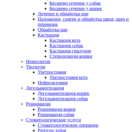
Кесарево сечение у собак
Кесарево сечение у кошек
Лечение и обработка ран
Наложение, снятие и обработка швов, шин и
перевязок
Обработка ран
Кастрация
Кастрация кота
Кастрация собак
Кастрация грызунов
Стерилизация кошки
Неврология
Урология
Уретростомия
Уретростомия кота
Нефроэктомия
Дегельминтизация
Дегельминтизация кошек
Дегельминтизация собак
Реанимация
Реанимация кошек
Реанимация собак
Стоматологические услуги
Стоматологические операции
Рентген зубов