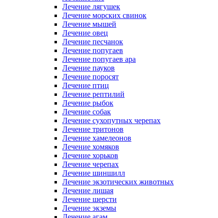
Лечение лягушек
Лечение морских свинок
Лечение мышей
Лечение овец
Лечение песчанок
Лечение попугаев
Лечение попугаев ара
Лечение пауков
Лечение поросят
Лечение птиц
Лечение рептилий
Лечение рыбок
Лечение собак
Лечение сухопутных черепах
Лечение тритонов
Лечение хамелеонов
Лечение хомяков
Лечение хорьков
Лечение черепах
Лечение шиншилл
Лечение экзотических животных
Лечение лишая
Лечение шерсти
Лечение экземы
Лечение агам