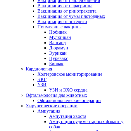
Вакцинация от панлейкопении
Вакцинация от парагриппа
Вакцинация от ринотрахеита
Вакцинация от чумы плотоядных
Вакцинация от энтерита
Популярные вакцины
Нобивак
Мультикан
Вангард
Дюрамун
Эурикан
Пуревакс
Биовак
Кардиология
Холтеровское мониторирование
ЭКГ
УЗИ
УЗИ и ЭХО сердца
Офтальмология для животных
Офтальмологические операции
Хирургические операции
Ампутация
Ампутация хвоста
Ампутация рудиментарных фаланг у
собак