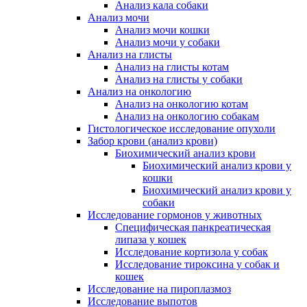
Анализ кала собаки
Анализ мочи
Анализ мочи кошки
Анализ мочи у собаки
Анализ на глисты
Анализ на глисты котам
Анализ на глисты у собаки
Анализ на онкологию
Анализ на онкологию котам
Анализ на онкологию собакам
Гистологическое исследование опухоли
Забор крови (анализ крови)
Биохимический анализ крови
Биохимический анализ крови у
кошки
Биохимический анализ крови у
собаки
Исследование гормонов у животных
Специфическая панкреатическая
липаза у кошек
Исследование кортизола у собак
Исследование тироксина у собак и
кошек
Исследование на пироплазмоз
Исследование выпотов