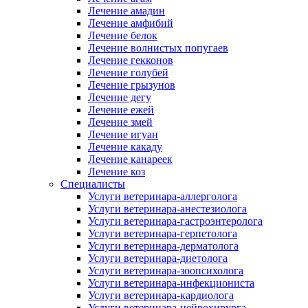
Лечение амадин
Лечение амфибий
Лечение белок
Лечение волнистых попугаев
Лечение гекконов
Лечение голубей
Лечение грызунов
Лечение дегу
Лечение ежей
Лечение змей
Лечение игуан
Лечение какаду
Лечение канареек
Лечение коз
Специалисты
Услуги ветеринара-аллерголога
Услуги ветеринара-анестезиолога
Услуги ветеринара-гастроэнтеролога
Услуги ветеринара-герпетолога
Услуги ветеринара-дерматолога
Услуги ветеринара-диетолога
Услуги ветеринара-зоопсихолога
Услуги ветеринара-инфекциониста
Услуги ветеринара-кардиолога
Услуги ветеринара-нейрохирурга