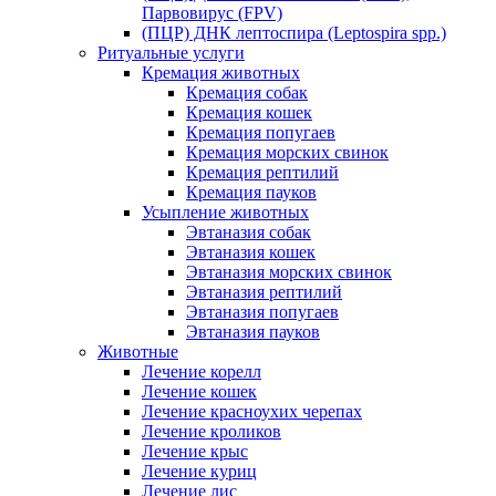
Парвовирус (FPV)
(ПЦР) ДНК лептоспира (Leptospira spp.)
Ритуальные услуги
Кремация животных
Кремация собак
Кремация кошек
Кремация попугаев
Кремация морских свинок
Кремация рептилий
Кремация пауков
Усыпление животных
Эвтаназия собак
Эвтаназия кошек
Эвтаназия морских свинок
Эвтаназия рептилий
Эвтаназия попугаев
Эвтаназия пауков
Животные
Лечение корелл
Лечение кошек
Лечение красноухих черепах
Лечение кроликов
Лечение крыс
Лечение куриц
Лечение лис