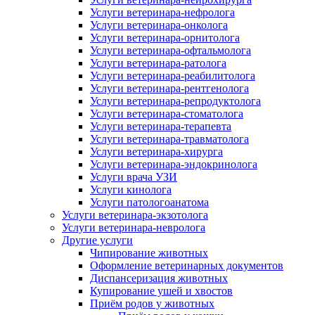
Услуги ветеринара-нефролога
Услуги ветеринара-онколога
Услуги ветеринара-орнитолога
Услуги ветеринара-офтальмолога
Услуги ветеринара-ратолога
Услуги ветеринара-реабилитолога
Услуги ветеринара-рентгенолога
Услуги ветеринара-репродуктолога
Услуги ветеринара-стоматолога
Услуги ветеринара-терапевта
Услуги ветеринара-травматолога
Услуги ветеринара-хирурга
Услуги ветеринара-эндокринолога
Услуги врача УЗИ
Услуги кинолога
Услуги патологоанатома
Услуги ветеринара-экзотолога
Услуги ветеринара-невролога
Другие услуги
Чипирование животных
Оформление ветеринарных документов
Диспансеризация животных
Купирование ушей и хвостов
Приём родов у животных