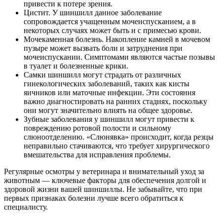
привести к потере зрения.
Цистит. У шиншилл данное заболевание
сопровождается учащенным мочеиспусканием, а в
некоторых случаях может быть и с примесью крови.
Мочекаменная болезнь. Накопление камней в мочевом
пузыре может вызвать боли и затруднения при
мочеиспускании. Симптомами являются частые позывы
в туалет и болезненные крики.
Самки шиншилл могут страдать от различных
гинекологических заболеваний, таких как кисты
яичников или маточные инфекции. Эти состояния
важно диагностировать на ранних стадиях, поскольку
они могут значительно влиять на общее здоровье.
Зубные заболевания у шиншилл могут привести к
повреждению ротовой полости и сильному
слюноотделению. «Слюнявка» происходит, когда резцы
неправильно стачиваются, что требует хирургического
вмешательства для исправления проблемы.
Регулярные осмотры у ветеринара и внимательный уход за
животным — ключевые факторы для обеспечения долгой и
здоровой жизни вашей шиншиллы. Не забывайте, что при
первых признаках болезни лучше всего обратиться к
специалисту.