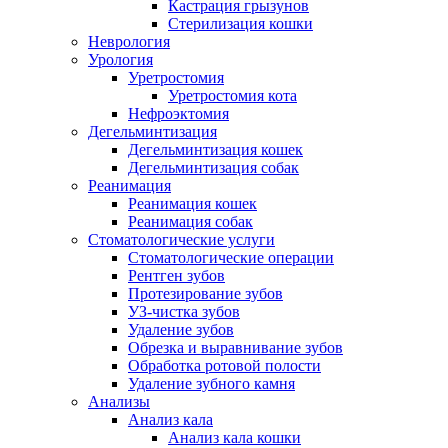
Кастрация грызунов
Стерилизация кошки
Неврология
Урология
Уретростомия
Уретростомия кота
Нефроэктомия
Дегельминтизация
Дегельминтизация кошек
Дегельминтизация собак
Реанимация
Реанимация кошек
Реанимация собак
Стоматологические услуги
Стоматологические операции
Рентген зубов
Протезирование зубов
УЗ-чистка зубов
Удаление зубов
Обрезка и выравнивание зубов
Обработка ротовой полости
Удаление зубного камня
Анализы
Анализ кала
Анализ кала кошки