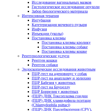
Исследование вагинальных мазков
Гистологическое исследование опухоли
Забор биологического материала
Интенсивная терапия
Интубация
Катетеризация мочевого пузыря
Инфузия
Инъекции (уколы)
Постановка клизмы
Постановка клизмы кролику
Постановка клизмы собаке
Постановка клизмы кошке
Рентгенологические услуги
Рентген кошки
Рентген собаки
Эндоскопические исследования животным
ПЦР-тест на аденовирус у собак
ПЦР-тест на анаплазму и эрлихию
ПЦР Бабезия у животных
ПЦР-тест на Бруцеллу
ПЦР Боррелия у животных
(ПЦР) ДНК Токсоплазма гондии
(ПЦР) ДНК хламидофила пситаци
(Chlamydophila psittaci)
(ПЦР) ДНК Панлейкопения (CPV),