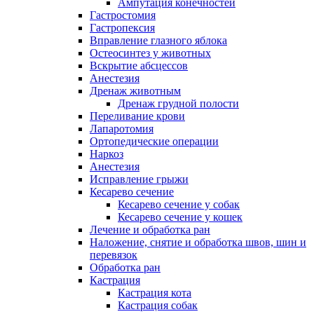
Ампутация конечностей
Гастростомия
Гастропексия
Вправление глазного яблока
Остеосинтез у животных
Вскрытие абсцессов
Анестезия
Дренаж животным
Дренаж грудной полости
Переливание крови
Лапаротомия
Ортопедические операции
Наркоз
Анестезия
Исправление грыжи
Кесарево сечение
Кесарево сечение у собак
Кесарево сечение у кошек
Лечение и обработка ран
Наложение, снятие и обработка швов, шин и
перевязок
Обработка ран
Кастрация
Кастрация кота
Кастрация собак