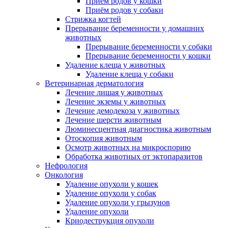
Приём родов у кошки
Приём родов у собаки
Стрижка когтей
Прерывание беременности у домашних
животных
Прерывание беременности у собаки
Прерывание беременности у кошки
Удаление клеща у животных
Удаление клеща у собаки
Ветеринарная дерматология
Лечение лишая у животных
Лечение экземы у животных
Лечение демодекоза у животных
Лечение шерсти животным
Люминесцентная диагностика животным
Отоскопия животным
Осмотр животных на микроспорию
Обработка животных от эктопаразитов
Нефрология
Онкология
Удаление опухоли у кошек
Удаление опухоли у собак
Удаление опухоли у грызунов
Удаление опухоли
Криодеструкция опухоли