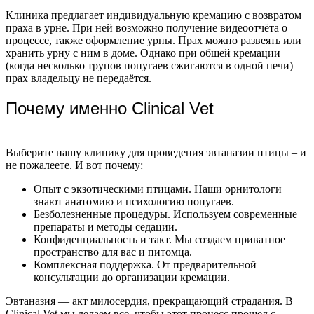
Клиника предлагает индивидуальную кремацию с возвратом
праха в урне. При ней возможно получение видеоотчёта о
процессе, также оформление урны. Прах можно развеять или
хранить урну с ним в доме. Однако при общей кремации
(когда несколько трупов попугаев сжигаются в одной печи)
прах владельцу не передаётся.
Почему именно Clinical Vet
Выберите нашу клинику для проведения эвтаназии птицы – и
не пожалеете. И вот почему:
Опыт с экзотическими птицами. Наши орнитологи
знают анатомию и психологию попугаев.
Безболезненные процедуры. Используем современные
препараты и методы седации.
Конфиденциальность и такт. Мы создаем приватное
пространство для вас и питомца.
Комплексная поддержка. От предварительной
консультации до организации кремации.
Эвтаназия — акт милосердия, прекращающий страдания. В
Clinical Vet мы делаем все, чтобы этот процесс прошел с