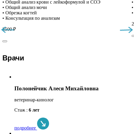
• Общий анализ крови с лейкоформулой и СОЭ
•
• Общий анализ мочи
•
• Обрезка когтей
•
• Консультация по анализам
2
3500 ₽
Врачи
Полонейчик Алеся Михайловна
ветеринар-кинолог
Стаж :
6 лет
подробнее