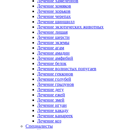
Лечение хамелеонов
Лечение хомяков
Лечение хорьков
Лечение черепах
Лечение шиншилл
Лечение экзотических животных
Лечение лишая
Лечение шерсти
Лечение экземы
Лечение агам
Лечение амадин
Лечение амфибий
Лечение белок
Лечение волнистых попугаев
Лечение гекконов
Лечение голубей
Лечение грызунов
Лечение дегу
Лечение ежей
Лечение змей
Лечение игуан
Лечение какаду
Лечение канареек
Лечение коз
Специалисты