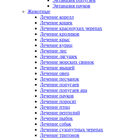
Эвтаназия попугаев
Эвтаназия пауков
Животные
Лечение корелл
Лечение кошек
Лечение красноухих черепах
Лечение кроликов
Лечение крыс
Лечение куриц
Лечение лис
Лечение лягушек
Лечение морских свинок
Лечение мышей
Лечение овец
Лечение песчанок
Лечение попугаев
Лечение попугаев ара
Лечение пауков
Лечение поросят
Лечение птиц
Лечение рептилий
Лечение рыбок
Лечение собак
Лечение сухопутных черепах
Лечение тритонов