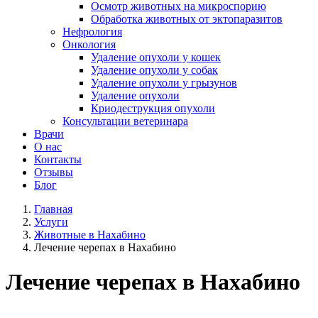
Осмотр животных на микроспорию
Обработка животных от эктопаразитов
Нефрология
Онкология
Удаление опухоли у кошек
Удаление опухоли у собак
Удаление опухоли у грызунов
Удаление опухоли
Криодеструкция опухоли
Консультации ветеринара
Врачи
О нас
Контакты
Отзывы
Блог
Главная
Услуги
Животные в Нахабино
Лечение черепах в Нахабино
Лечение черепах в Нахабино