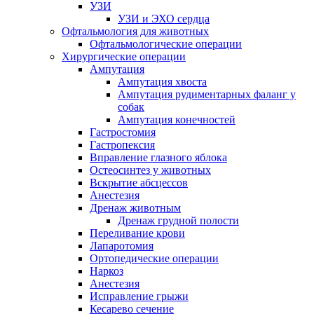
УЗИ
УЗИ и ЭХО сердца
Офтальмология для животных
Офтальмологические операции
Хирургические операции
Ампутация
Ампутация хвоста
Ампутация рудиментарных фаланг у
собак
Ампутация конечностей
Гастростомия
Гастропексия
Вправление глазного яблока
Остеосинтез у животных
Вскрытие абсцессов
Анестезия
Дренаж животным
Дренаж грудной полости
Переливание крови
Лапаротомия
Ортопедические операции
Наркоз
Анестезия
Исправление грыжи
Кесарево сечение