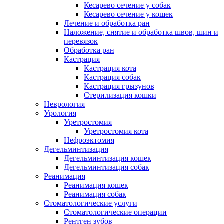
Кесарево сечение у собак
Кесарево сечение у кошек
Лечение и обработка ран
Наложение, снятие и обработка швов, шин и
перевязок
Обработка ран
Кастрация
Кастрация кота
Кастрация собак
Кастрация грызунов
Стерилизация кошки
Неврология
Урология
Уретростомия
Уретростомия кота
Нефроэктомия
Дегельминтизация
Дегельминтизация кошек
Дегельминтизация собак
Реанимация
Реанимация кошек
Реанимация собак
Стоматологические услуги
Стоматологические операции
Рентген зубов