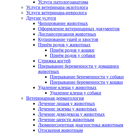
Услуги патологоанатома
Услуги ветеринара-экзотолога
Услуги ветеринара-невролога
Другие услуги
Чипирование животных
Оформление ветеринарных документов
Диспансеризация животных
Купирование ушей и хвостов
Приём родов у животных
Приём родов у кошки
Приём родов у собаки
Стрижка когтей
Прерывание беременности у домашних
животных
Прерывание беременности у собаки
Прерывание беременности у кошки
Удаление клеща у животных
Удаление клеща у собаки
Ветеринарная дерматология
Лечение лишая у животных
Лечение экземы у животных
Лечение демодекоза у животных
Лечение шерсти животным
Люминесцентная диагностика животным
Отоскопия животным