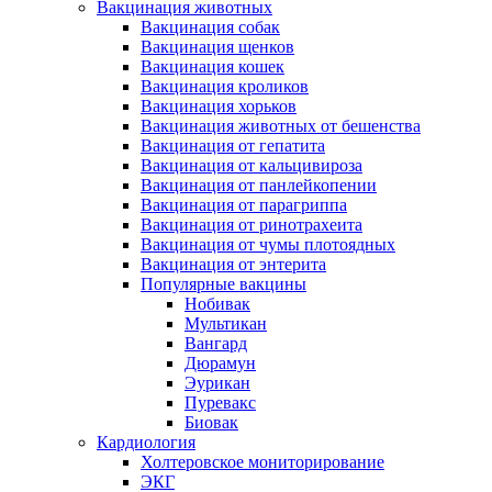
Вакцинация животных
Вакцинация собак
Вакцинация щенков
Вакцинация кошек
Вакцинация кроликов
Вакцинация хорьков
Вакцинация животных от бешенства
Вакцинация от гепатита
Вакцинация от кальцивироза
Вакцинация от панлейкопении
Вакцинация от парагриппа
Вакцинация от ринотрахеита
Вакцинация от чумы плотоядных
Вакцинация от энтерита
Популярные вакцины
Нобивак
Мультикан
Вангард
Дюрамун
Эурикан
Пуревакс
Биовак
Кардиология
Холтеровское мониторирование
ЭКГ