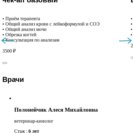
• Приём терапевта
•
• Общий анализ крови с лейкоформулой и СОЭ
•
• Общий анализ мочи
•
• Обрезка когтей
•
• Консультация по анализам
2
3500 ₽
Врачи
Полонейчик Алеся Михайловна
ветеринар-кинолог
Стаж :
6 лет