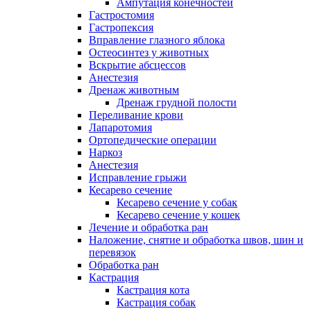
Ампутация конечностей
Гастростомия
Гастропексия
Вправление глазного яблока
Остеосинтез у животных
Вскрытие абсцессов
Анестезия
Дренаж животным
Дренаж грудной полости
Переливание крови
Лапаротомия
Ортопедические операции
Наркоз
Анестезия
Исправление грыжи
Кесарево сечение
Кесарево сечение у собак
Кесарево сечение у кошек
Лечение и обработка ран
Наложение, снятие и обработка швов, шин и
перевязок
Обработка ран
Кастрация
Кастрация кота
Кастрация собак