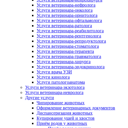
Услуги ветеринара-нефролога
Услуги ветеринара-онколога
Услуги ветеринара-орнитолога
Услуги ветеринара-офтальмолога
Услуги ветеринара-ратолога
Услуги ветеринара-реабилитолога
Услуги ветеринара-рентгенолога
Услуги ветеринара-репродуктолога
Услуги ветеринара-стоматолога
Услуги ветеринара-терапевта
Услуги ветеринара-травматолога
Услуги ветеринара-хирурга
Услуги ветеринара-эндокринолога
Услуги врача УЗИ
Услуги кинолога
Услуги патологоанатома
Услуги ветеринара-экзотолога
Услуги ветеринара-невролога
Другие услуги
Чипирование животных
Оформление ветеринарных документов
Диспансеризация животных
Купирование ушей и хвостов
Приём родов у животных