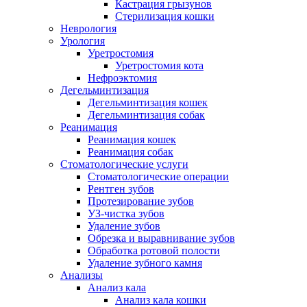
Кастрация грызунов
Стерилизация кошки
Неврология
Урология
Уретростомия
Уретростомия кота
Нефроэктомия
Дегельминтизация
Дегельминтизация кошек
Дегельминтизация собак
Реанимация
Реанимация кошек
Реанимация собак
Стоматологические услуги
Стоматологические операции
Рентген зубов
Протезирование зубов
УЗ-чистка зубов
Удаление зубов
Обрезка и выравнивание зубов
Обработка ротовой полости
Удаление зубного камня
Анализы
Анализ кала
Анализ кала кошки