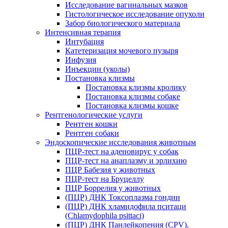
Исследование вагинальных мазков
Гистологическое исследование опухоли
Забор биологического материала
Интенсивная терапия
Интубация
Катетеризация мочевого пузыря
Инфузия
Инъекции (уколы)
Постановка клизмы
Постановка клизмы кролику
Постановка клизмы собаке
Постановка клизмы кошке
Рентгенологические услуги
Рентген кошки
Рентген собаки
Эндоскопические исследования животным
ПЦР-тест на аденовирус у собак
ПЦР-тест на анаплазму и эрлихию
ПЦР Бабезия у животных
ПЦР-тест на Бруцеллу
ПЦР Боррелия у животных
(ПЦР) ДНК Токсоплазма гондии
(ПЦР) ДНК хламидофила пситаци
(Chlamydophila psittaci)
(ПЦР) ДНК Панлейкопения (CPV),