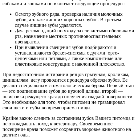
собаками и кошками он включает следующие процедуры:
Осмотр зубного ряда, проверка наличия молочных
зубов, а также лишних коренных зубов. В третьем
случае лишние зубы удаляются.
Дача рекомендаций по уходу за слизистыми оболочками
рта, назначение местных противовоспалительных
препаратов.
При выявлении смещения зубов подбираются и
устанавливаются брекет-системы с дугами, орто-
цепочками или петлями, а также композитные или
пластиковые конструкции с наклонной плоскостью.
При недостаточном истирании резцов грызунам, кроликам,
шиншиллам, дегу проводится процедура обрезки зубов. Ее
делают специальным стоматологическим буром. Первый этап
— это подпиливание зубов до нужной длины, второй —
шлифовка режущего края до получения гладкой поверхности.
Это необходимо для того, чтобы питомец не травмировал
свои щеки и губы во время приема пищи.
Крайне важно следить за состоянием зубов Вашего питомца и
не откладывать поход к ветеринару. Своевременное
посещение врача поможет сохранить здоровье животного на
долгие годы.