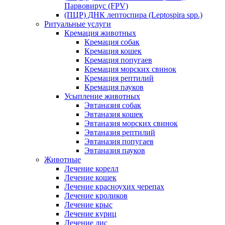
Парвовирус (FPV)
(ПЦР) ДНК лептоспира (Leptospira spp.)
Ритуальные услуги
Кремация животных
Кремация собак
Кремация кошек
Кремация попугаев
Кремация морских свинок
Кремация рептилий
Кремация пауков
Усыпление животных
Эвтаназия собак
Эвтаназия кошек
Эвтаназия морских свинок
Эвтаназия рептилий
Эвтаназия попугаев
Эвтаназия пауков
Животные
Лечение корелл
Лечение кошек
Лечение красноухих черепах
Лечение кроликов
Лечение крыс
Лечение куриц
Лечение лис