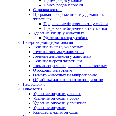
Приём родов у кошки
Приём родов у собаки
Стрижка когтей
Прерывание беременности у домашних
животных
Прерывание беременности у собаки
Прерывание беременности у кошки
Удаление клеща у животных
Удаление клеща у собаки
Ветеринарная дерматология
Лечение лишая у животных
Лечение экземы у животных
Лечение демодекоза у животных
Лечение шерсти животным
Люминесцентная диагностика животным
Отоскопия животным
Осмотр животных на микроспорию
Обработка животных от эктопаразитов
Нефрология
Онкология
Удаление опухоли у кошек
Удаление опухоли у собак
Удаление опухоли у грызунов
Удаление опухоли
Криодеструкция опухоли