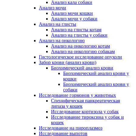
Анализ кала собаки
Анализ мочи
Анализ мочи кошки
Анализ мочи у собаки
Анализ на глисты
Анализ на глисты котам
Анализ на глисты у собаки
Анализ на онкологию
Анализ на онкологию котам
Анализ на онкологию собакам
Гистологическое исследование опухоли
Забор крови (анализ крови)
Биохимический анализ крови
Биохимический анализ крови у
кошки
Биохимический анализ крови у
собаки
Исследование гормонов у животных
Специфическая панкреатическая
липаза у кошек
Исследование кортизола у собак
Исследование тироксина у собак и
кошек
Исследование на пироплазмоз
Исследование выпотов