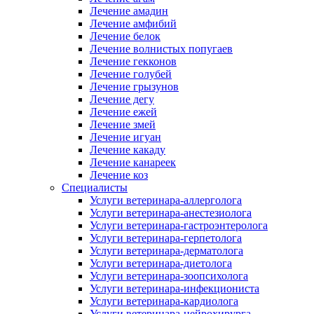
Лечение амадин
Лечение амфибий
Лечение белок
Лечение волнистых попугаев
Лечение гекконов
Лечение голубей
Лечение грызунов
Лечение дегу
Лечение ежей
Лечение змей
Лечение игуан
Лечение какаду
Лечение канареек
Лечение коз
Специалисты
Услуги ветеринара-аллерголога
Услуги ветеринара-анестезиолога
Услуги ветеринара-гастроэнтеролога
Услуги ветеринара-герпетолога
Услуги ветеринара-дерматолога
Услуги ветеринара-диетолога
Услуги ветеринара-зоопсихолога
Услуги ветеринара-инфекциониста
Услуги ветеринара-кардиолога
Услуги ветеринара-нейрохирурга