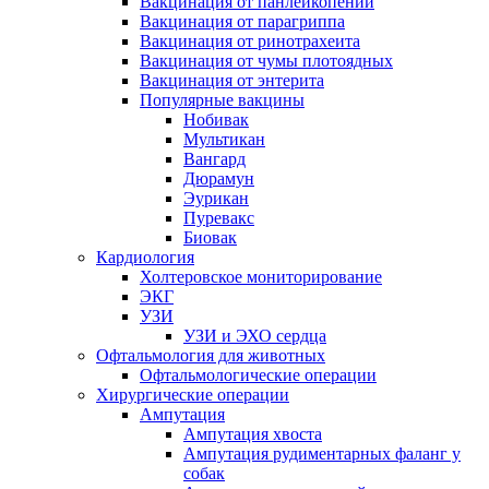
Вакцинация от панлейкопении
Вакцинация от парагриппа
Вакцинация от ринотрахеита
Вакцинация от чумы плотоядных
Вакцинация от энтерита
Популярные вакцины
Нобивак
Мультикан
Вангард
Дюрамун
Эурикан
Пуревакс
Биовак
Кардиология
Холтеровское мониторирование
ЭКГ
УЗИ
УЗИ и ЭХО сердца
Офтальмология для животных
Офтальмологические операции
Хирургические операции
Ампутация
Ампутация хвоста
Ампутация рудиментарных фаланг у
собак