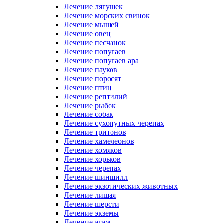
Лечение лягушек
Лечение морских свинок
Лечение мышей
Лечение овец
Лечение песчанок
Лечение попугаев
Лечение попугаев ара
Лечение пауков
Лечение поросят
Лечение птиц
Лечение рептилий
Лечение рыбок
Лечение собак
Лечение сухопутных черепах
Лечение тритонов
Лечение хамелеонов
Лечение хомяков
Лечение хорьков
Лечение черепах
Лечение шиншилл
Лечение экзотических животных
Лечение лишая
Лечение шерсти
Лечение экземы
Лечение агам