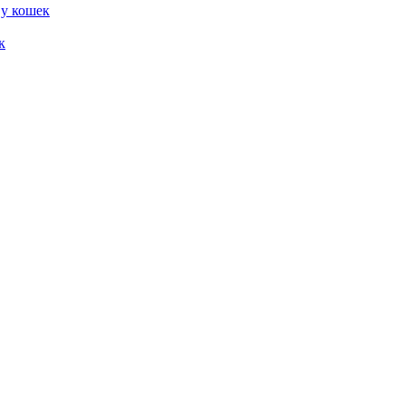
 у кошек
к