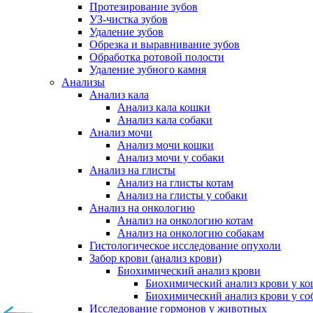
Протезирование зубов
УЗ-чистка зубов
Удаление зубов
Обрезка и выравнивание зубов
Обработка ротовой полости
Удаление зубного камня
Анализы
Анализ кала
Анализ кала кошки
Анализ кала собаки
Анализ мочи
Анализ мочи кошки
Анализ мочи у собаки
Анализ на глисты
Анализ на глисты котам
Анализ на глисты у собаки
Анализ на онкологию
Анализ на онкологию котам
Анализ на онкологию собакам
Гистологическое исследование опухоли
Забор крови (анализ крови)
Биохимический анализ крови
Биохимический анализ крови у к
Биохимический анализ крови у со
Исследование гормонов у животных