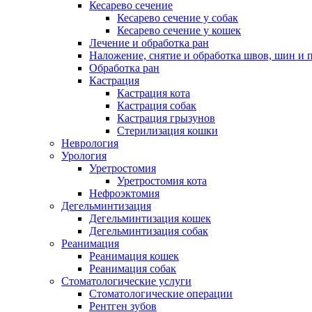
Кесарево сечение
Кесарево сечение у собак
Кесарево сечение у кошек
Лечение и обработка ран
Наложение, снятие и обработка швов, шин и 
Обработка ран
Кастрация
Кастрация кота
Кастрация собак
Кастрация грызунов
Стерилизация кошки
Неврология
Урология
Уретростомия
Уретростомия кота
Нефроэктомия
Дегельминтизация
Дегельминтизация кошек
Дегельминтизация собак
Реанимация
Реанимация кошек
Реанимация собак
Стоматологические услуги
Стоматологические операции
Рентген зубов