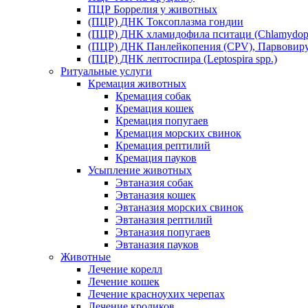
ПЦР Боррелия у животных
(ПЦР) ДНК Токсоплазма гондии
(ПЦР) ДНК хламидофила пситаци (Chlamydophil
(ПЦР) ДНК Панлейкопения (CPV), Парвовиру
(ПЦР) ДНК лептоспира (Leptospira spp.)
Ритуальные услуги
Кремация животных
Кремация собак
Кремация кошек
Кремация попугаев
Кремация морских свинок
Кремация рептилий
Кремация пауков
Усыпление животных
Эвтаназия собак
Эвтаназия кошек
Эвтаназия морских свинок
Эвтаназия рептилий
Эвтаназия попугаев
Эвтаназия пауков
Животные
Лечение корелл
Лечение кошек
Лечение красноухих черепах
Лечение кроликов