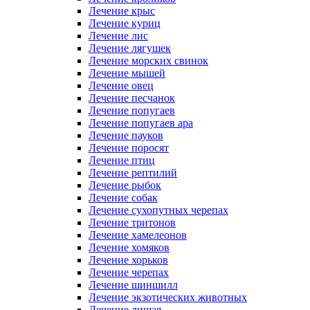
Лечение крыс
Лечение куриц
Лечение лис
Лечение лягушек
Лечение морских свинок
Лечение мышей
Лечение овец
Лечение песчанок
Лечение попугаев
Лечение попугаев ара
Лечение пауков
Лечение поросят
Лечение птиц
Лечение рептилий
Лечение рыбок
Лечение собак
Лечение сухопутных черепах
Лечение тритонов
Лечение хамелеонов
Лечение хомяков
Лечение хорьков
Лечение черепах
Лечение шиншилл
Лечение экзотических животных
Лечение лишая