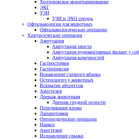
Холтеровское мониторирование
ЭКГ
УЗИ
УЗИ и ЭХО сердца
Офтальмология для животных
Офтальмологические операции
Хирургические операции
Ампутация
Ампутация хвоста
Ампутация рудиментарных фаланг у со
Ампутация конечностей
Гастростомия
Гастропексия
Вправление глазного яблока
Остеосинтез у животных
Вскрытие абсцессов
Анестезия
Дренаж животным
Дренаж грудной полости
Переливание крови
Лапаротомия
Ортопедические операции
Наркоз
Анестезия
Исправление грыжи