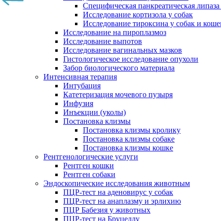
Специфическая панкреатическая липаза
Исследование кортизола у собак
Исследование тироксина у собак и коше
Исследование на пироплазмоз
Исследование выпотов
Исследование вагинальных мазков
Гистологическое исследование опухоли
Забор биологического материала
Интенсивная терапия
Интубация
Катетеризация мочевого пузыря
Инфузия
Инъекции (уколы)
Постановка клизмы
Постановка клизмы кролику
Постановка клизмы собаке
Постановка клизмы кошке
Рентгенологические услуги
Рентген кошки
Рентген собаки
Эндоскопические исследования животным
ПЦР-тест на аденовирус у собак
ПЦР-тест на анаплазму и эрлихию
ПЦР Бабезия у животных
ПЦР-тест на Бруцеллу