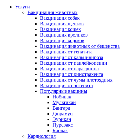
Услуги
Вакцинация животных
Вакцинация собак
Вакцинация щенков
Вакцинация кошек
Вакцинация кроликов
Вакцинация хорьков
Вакцинация животных от бешенства
Вакцинация от гепатита
Вакцинация от кальцивироза
Вакцинация от панлейкопении
Вакцинация от парагриппа
Вакцинация от ринотрахеита
Вакцинация от чумы плотоядных
Вакцинация от энтерита
Популярные вакцины
Нобивак
Мультикан
Вангард
Дюрамун
Эурикан
Пуревакс
Биовак
Кардиология