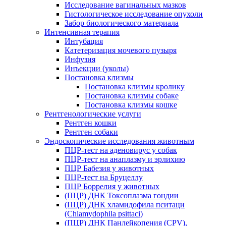
Исследование вагинальных мазков
Гистологическое исследование опухоли
Забор биологического материала
Интенсивная терапия
Интубация
Катетеризация мочевого пузыря
Инфузия
Инъекции (уколы)
Постановка клизмы
Постановка клизмы кролику
Постановка клизмы собаке
Постановка клизмы кошке
Рентгенологические услуги
Рентген кошки
Рентген собаки
Эндоскопические исследования животным
ПЦР-тест на аденовирус у собак
ПЦР-тест на анаплазму и эрлихию
ПЦР Бабезия у животных
ПЦР-тест на Бруцеллу
ПЦР Боррелия у животных
(ПЦР) ДНК Токсоплазма гондии
(ПЦР) ДНК хламидофила пситаци
(Chlamydophila psittaci)
(ПЦР) ДНК Панлейкопения (CPV),