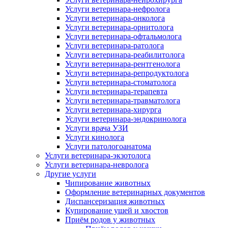
Услуги ветеринара-нефролога
Услуги ветеринара-онколога
Услуги ветеринара-орнитолога
Услуги ветеринара-офтальмолога
Услуги ветеринара-ратолога
Услуги ветеринара-реабилитолога
Услуги ветеринара-рентгенолога
Услуги ветеринара-репродуктолога
Услуги ветеринара-стоматолога
Услуги ветеринара-терапевта
Услуги ветеринара-травматолога
Услуги ветеринара-хирурга
Услуги ветеринара-эндокринолога
Услуги врача УЗИ
Услуги кинолога
Услуги патологоанатома
Услуги ветеринара-экзотолога
Услуги ветеринара-невролога
Другие услуги
Чипирование животных
Оформление ветеринарных документов
Диспансеризация животных
Купирование ушей и хвостов
Приём родов у животных