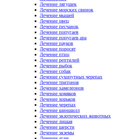
Лечение лягушек
Лечение морских свинок
Лечение мышей
Лечение овец
Лечение песчанок
Лечение попугаев
Лечение попугаев ара
Лечение пауков
Лечение поросят
Лечение птиц
Лечение рептилий
Лечение рыбок
Лечение собак
Лечение сухопутных черепах
Лечение тритонов
Лечение хамелеонов
Лечение хомяков
Лечение хорьков
Лечение черепах
Лечение шиншилл
Лечение экзотических животных
Лечение лишая
Лечение шерсти
Лечение экземы
Лечение агам