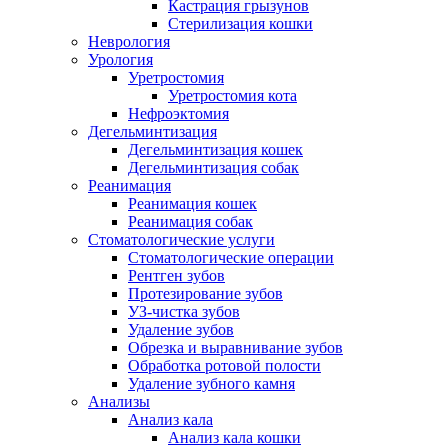
Кастрация грызунов
Стерилизация кошки
Неврология
Урология
Уретростомия
Уретростомия кота
Нефроэктомия
Дегельминтизация
Дегельминтизация кошек
Дегельминтизация собак
Реанимация
Реанимация кошек
Реанимация собак
Стоматологические услуги
Стоматологические операции
Рентген зубов
Протезирование зубов
УЗ-чистка зубов
Удаление зубов
Обрезка и выравнивание зубов
Обработка ротовой полости
Удаление зубного камня
Анализы
Анализ кала
Анализ кала кошки