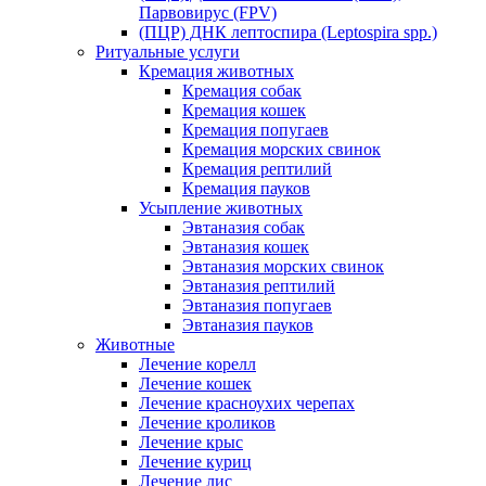
Парвовирус (FPV)
(ПЦР) ДНК лептоспира (Leptospira spp.)
Ритуальные услуги
Кремация животных
Кремация собак
Кремация кошек
Кремация попугаев
Кремация морских свинок
Кремация рептилий
Кремация пауков
Усыпление животных
Эвтаназия собак
Эвтаназия кошек
Эвтаназия морских свинок
Эвтаназия рептилий
Эвтаназия попугаев
Эвтаназия пауков
Животные
Лечение корелл
Лечение кошек
Лечение красноухих черепах
Лечение кроликов
Лечение крыс
Лечение куриц
Лечение лис