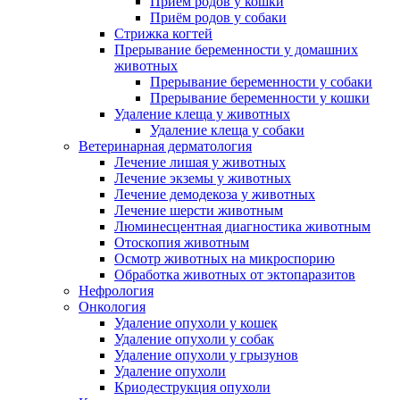
Приём родов у кошки
Приём родов у собаки
Стрижка когтей
Прерывание беременности у домашних
животных
Прерывание беременности у собаки
Прерывание беременности у кошки
Удаление клеща у животных
Удаление клеща у собаки
Ветеринарная дерматология
Лечение лишая у животных
Лечение экземы у животных
Лечение демодекоза у животных
Лечение шерсти животным
Люминесцентная диагностика животным
Отоскопия животным
Осмотр животных на микроспорию
Обработка животных от эктопаразитов
Нефрология
Онкология
Удаление опухоли у кошек
Удаление опухоли у собак
Удаление опухоли у грызунов
Удаление опухоли
Криодеструкция опухоли