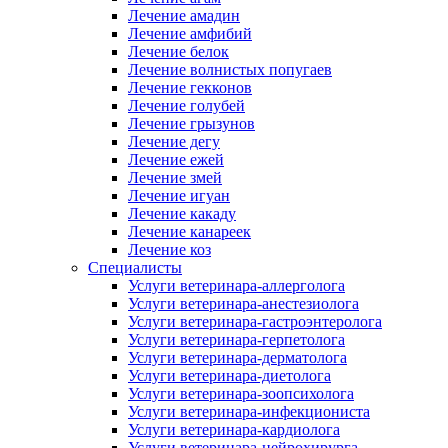
Лечение амадин
Лечение амфибий
Лечение белок
Лечение волнистых попугаев
Лечение гекконов
Лечение голубей
Лечение грызунов
Лечение дегу
Лечение ежей
Лечение змей
Лечение игуан
Лечение какаду
Лечение канареек
Лечение коз
Специалисты
Услуги ветеринара-аллерголога
Услуги ветеринара-анестезиолога
Услуги ветеринара-гастроэнтеролога
Услуги ветеринара-герпетолога
Услуги ветеринара-дерматолога
Услуги ветеринара-диетолога
Услуги ветеринара-зоопсихолога
Услуги ветеринара-инфекциониста
Услуги ветеринара-кардиолога
Услуги ветеринара-нейрохирурга