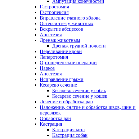
Ампутация конечностей
Гастростомия
Гастропексия
Вправление глазного яблока
Остеосинтез у животных
Вскрытие абсцессов
Анестезия
Дренаж животным
Дренаж грудной полости
Переливание крови
Лапаротомия
Ортопедические операции
Наркоз
Анестезия
Исправление грыжи
Кесарево сечение
Кесарево сечение у собак
Кесарево сечение у кошек
Лечение и обработка ран
Наложение, снятие и обработка швов, шин и
перевязок
Обработка ран
Кастрация
Кастрация кота
Кастрация собак