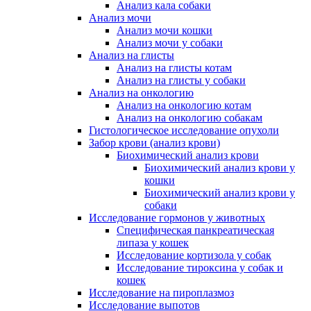
Анализ кала собаки
Анализ мочи
Анализ мочи кошки
Анализ мочи у собаки
Анализ на глисты
Анализ на глисты котам
Анализ на глисты у собаки
Анализ на онкологию
Анализ на онкологию котам
Анализ на онкологию собакам
Гистологическое исследование опухоли
Забор крови (анализ крови)
Биохимический анализ крови
Биохимический анализ крови у
кошки
Биохимический анализ крови у
собаки
Исследование гормонов у животных
Специфическая панкреатическая
липаза у кошек
Исследование кортизола у собак
Исследование тироксина у собак и
кошек
Исследование на пироплазмоз
Исследование выпотов