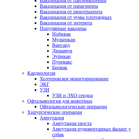
Вакцинация от панлейкопении
Вакцинация от парагриппа
Вакцинация от ринотрахеита
Вакцинация от чумы плотоядных
Вакцинация от энтерита
Популярные вакцины
Нобивак
Мультикан
Вангард
Дюрамун
Эурикан
Пуревакс
Биовак
Кардиология
Холтеровское мониторирование
ЭКГ
УЗИ
УЗИ и ЭХО сердца
Офтальмология для животных
Офтальмологические операции
Хирургические операции
Ампутация
Ампутация хвоста
Ампутация рудиментарных фаланг у
собак