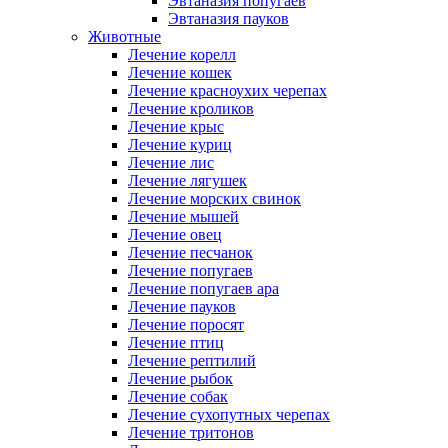
Эвтаназия попугаев
Эвтаназия пауков
Животные
Лечение корелл
Лечение кошек
Лечение красноухих черепах
Лечение кроликов
Лечение крыс
Лечение куриц
Лечение лис
Лечение лягушек
Лечение морских свинок
Лечение мышей
Лечение овец
Лечение песчанок
Лечение попугаев
Лечение попугаев ара
Лечение пауков
Лечение поросят
Лечение птиц
Лечение рептилий
Лечение рыбок
Лечение собак
Лечение сухопутных черепах
Лечение тритонов