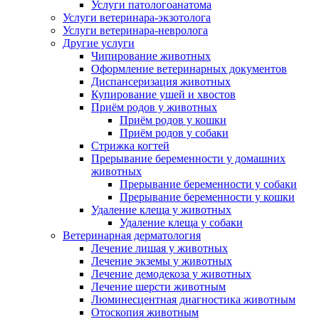
Услуги патологоанатома
Услуги ветеринара-экзотолога
Услуги ветеринара-невролога
Другие услуги
Чипирование животных
Оформление ветеринарных документов
Диспансеризация животных
Купирование ушей и хвостов
Приём родов у животных
Приём родов у кошки
Приём родов у собаки
Стрижка когтей
Прерывание беременности у домашних
животных
Прерывание беременности у собаки
Прерывание беременности у кошки
Удаление клеща у животных
Удаление клеща у собаки
Ветеринарная дерматология
Лечение лишая у животных
Лечение экземы у животных
Лечение демодекоза у животных
Лечение шерсти животным
Люминесцентная диагностика животным
Отоскопия животным