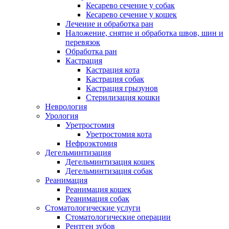
Кесарево сечение у собак
Кесарево сечение у кошек
Лечение и обработка ран
Наложение, снятие и обработка швов, шин и
перевязок
Обработка ран
Кастрация
Кастрация кота
Кастрация собак
Кастрация грызунов
Стерилизация кошки
Неврология
Урология
Уретростомия
Уретростомия кота
Нефроэктомия
Дегельминтизация
Дегельминтизация кошек
Дегельминтизация собак
Реанимация
Реанимация кошек
Реанимация собак
Стоматологические услуги
Стоматологические операции
Рентген зубов