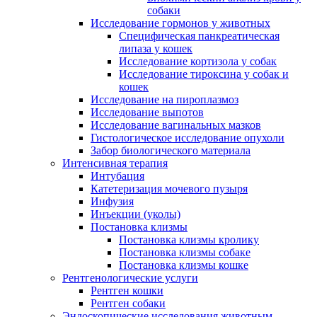
собаки
Исследование гормонов у животных
Специфическая панкреатическая
липаза у кошек
Исследование кортизола у собак
Исследование тироксина у собак и
кошек
Исследование на пироплазмоз
Исследование выпотов
Исследование вагинальных мазков
Гистологическое исследование опухоли
Забор биологического материала
Интенсивная терапия
Интубация
Катетеризация мочевого пузыря
Инфузия
Инъекции (уколы)
Постановка клизмы
Постановка клизмы кролику
Постановка клизмы собаке
Постановка клизмы кошке
Рентгенологические услуги
Рентген кошки
Рентген собаки
Эндоскопические исследования животным