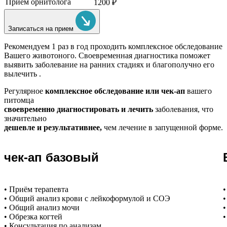
Прием орнитолога
1200 ₽
Записаться на прием
Рекомендуем
1 раз в год проходить комплексное обследование
Вашего животоного.
Своевременная диагностика поможет
выявить заболевание на ранних стадиях и благополучно его
вылечить .
Регулярное
комплексное обследование или чек-ап
вашего
питомца
своевременно диагностировать и лечить
заболевания, что
значительно
дешевле и результативнее,
чем лечение в запущенной форме.
чек-ап базовый
• Приём терапевта
•
• Общий анализ крови с лейкоформулой и СОЭ
•
• Общий анализ мочи
•
• Обрезка когтей
•
• Консультация по анализам