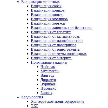
Вакцинация животных
Вакцинация собак
Вакцинация щенков
Вакцинация кошек
Вакцинация кроликов
Вакцинация хорьков
Вакцинация животных от бешенства
Вакцинация от гепатита
Вакцинация от кальцивироза
Вакцинация от панлейкопении
Вакцинация от парагриппа
Вакцинация от ринотрахеита
Вакцинация от чумы плотоядных
Вакцинация от энтерита
Популярные вакцины
Нобивак
Мультикан
Вангард
Дюрамун
Эурикан
Пуревакс
Биовак
Кардиология
Холтеровское мониторирование
ЭКГ