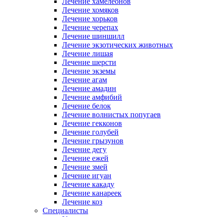
Лечение хамелеонов
Лечение хомяков
Лечение хорьков
Лечение черепах
Лечение шиншилл
Лечение экзотических животных
Лечение лишая
Лечение шерсти
Лечение экземы
Лечение агам
Лечение амадин
Лечение амфибий
Лечение белок
Лечение волнистых попугаев
Лечение гекконов
Лечение голубей
Лечение грызунов
Лечение дегу
Лечение ежей
Лечение змей
Лечение игуан
Лечение какаду
Лечение канареек
Лечение коз
Специалисты