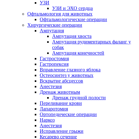
УЗИ
УЗИ и ЭХО сердца
Офтальмология для животных
Офтальмологические операции
Хирургические операции
Ампутация
Ампутация хвоста
Ампутация рудиментарных фаланг у
собак
Ампутация конечностей
Гастростомия
Гастропексия
Вправление глазного яблока
Остеосинтез у животных
Вскрытие абсцессов
Анестезия
Дренаж животным
Дренаж грудной полости
Переливание крови
Лапаротомия
Ортопедические операции
Наркоз
Анестезия
Исправление грыжи
Кесарево сечение