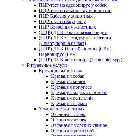
ПЦР-тест на аденовирус у собак
ПЦР-тест на анаплазму и эрлихию
ПЦР Бабезия у животных
ПЦР-тест на Бруцеллу
ПЦР Боррелия у животных
(ПЦР) ДНК Токсоплазма гондии
(ПЦР) ДНК хламидофила пситаци
(Chlamydophila psittaci)
(ПЦР) ДНК Панлейкопения (CPV),
Парвовирус (FPV)
(ПЦР) ДНК лептоспира (Leptospira spp.)
Ритуальные услуги
Кремация животных
Кремация собак
Кремация кошек
Кремация попугаев
Кремация морских свинок
Кремация рептилий
Кремация пауков
Усыпление животных
Эвтаназия собак
Эвтаназия кошек
Эвтаназия морских свинок
Эвтаназия рептилий