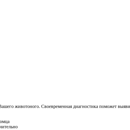
Вашего животоного.
Своевременная диагностика поможет выявит
омца
ачительно