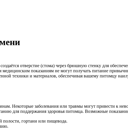
юмени
 создаётся отверстие (стома) через брюшную стенку для обеспеч
м медицинским показаниям не могут получать питание привычны
енной техники и материалов, обеспечивая вашему питомцу наил
инам. Некоторые заболевания или травмы могут привести к не
итанию для поддержания здоровья питомца. Возможные показани
й полости, гортани или пищевода.
нию.