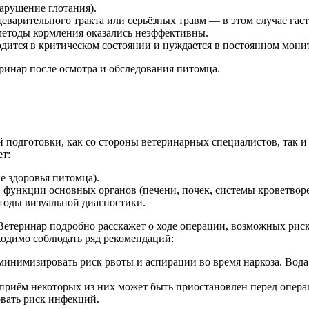
арушение глотания).
еварительного тракта или серьёзных травм — в этом случае га
методы кормления оказались неэффективны.
дится в критическом состоянии и нуждается в постоянном мони
ринар после осмотра и обследования питомца.
 подготовки, как со стороны ветеринарных специалистов, так и
т:
е здоровья питомца).
 функции основных органов (печени, почек, системы кроветворе
тоды визуальной диагностики.
етеринар подробно расскажет о ходе операции, возможных рисках
ходимо соблюдать ряд рекомендаций:
минимизировать риск рвоты и аспирации во время наркоза. Вода
: приём некоторых из них может быть приостановлен перед опера
вать риск инфекций.