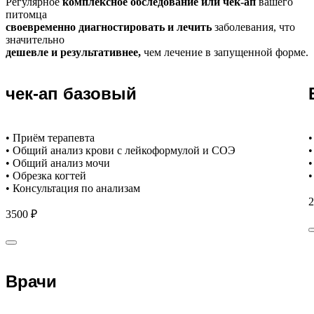
Регулярное
комплексное обследование или чек-ап
вашего
питомца
своевременно диагностировать и лечить
заболевания, что
значительно
дешевле и результативнее,
чем лечение в запущенной форме.
чек-ап базовый
• Приём терапевта
•
• Общий анализ крови с лейкоформулой и СОЭ
•
• Общий анализ мочи
•
• Обрезка когтей
•
• Консультация по анализам
2
3500 ₽
Врачи