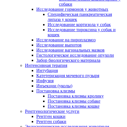
собаки
Исследование гормонов у животных
Специфическая панкреатическая
липаза у кошек
Исследование кортизола у собак
Исследование тироксина у собак и
кошек
Исследование на пироплазмоз
Исследование выпотов
Исследование вагинальных мазков
Гистологическое исследование опухоли
Забор биологического материала
Интенсивная терапия
Интубация
Катетеризация мочевого пузыря
Инфузия
Инъекции (уколы)
Постановка клизмы
Постановка клизмы кролику
Постановка клизмы собаке
Постановка клизмы кошке
Рентгенологические услуги
Рентген кошки
Рентген собаки
Эндоскопические исследования животным