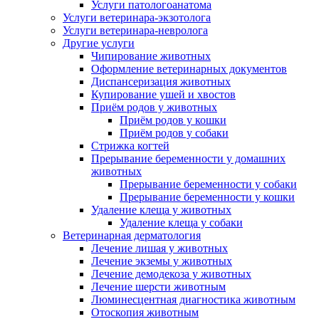
Услуги патологоанатома
Услуги ветеринара-экзотолога
Услуги ветеринара-невролога
Другие услуги
Чипирование животных
Оформление ветеринарных документов
Диспансеризация животных
Купирование ушей и хвостов
Приём родов у животных
Приём родов у кошки
Приём родов у собаки
Стрижка когтей
Прерывание беременности у домашних
животных
Прерывание беременности у собаки
Прерывание беременности у кошки
Удаление клеща у животных
Удаление клеща у собаки
Ветеринарная дерматология
Лечение лишая у животных
Лечение экземы у животных
Лечение демодекоза у животных
Лечение шерсти животным
Люминесцентная диагностика животным
Отоскопия животным