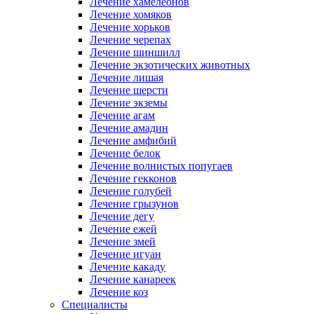
Лечение хамелеонов
Лечение хомяков
Лечение хорьков
Лечение черепах
Лечение шиншилл
Лечение экзотических животных
Лечение лишая
Лечение шерсти
Лечение экземы
Лечение агам
Лечение амадин
Лечение амфибий
Лечение белок
Лечение волнистых попугаев
Лечение гекконов
Лечение голубей
Лечение грызунов
Лечение дегу
Лечение ежей
Лечение змей
Лечение игуан
Лечение какаду
Лечение канареек
Лечение коз
Специалисты