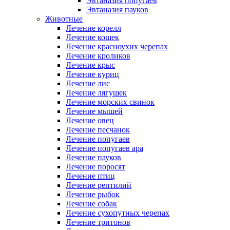
Эвтаназия попугаев
Эвтаназия пауков
Животные
Лечение корелл
Лечение кошек
Лечение красноухих черепах
Лечение кроликов
Лечение крыс
Лечение куриц
Лечение лис
Лечение лягушек
Лечение морских свинок
Лечение мышей
Лечение овец
Лечение песчанок
Лечение попугаев
Лечение попугаев ара
Лечение пауков
Лечение поросят
Лечение птиц
Лечение рептилий
Лечение рыбок
Лечение собак
Лечение сухопутных черепах
Лечение тритонов