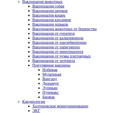
Вакцинация животных
Вакцинация собак
Вакцинация щенков
Вакцинация кошек
Вакцинация кроликов
Вакцинация хорьков
Вакцинация животных от бешенства
Вакцинация от гепатита
Вакцинация от кальцивироза
Вакцинация от панлейкопении
Вакцинация от парагриппа
Вакцинация от ринотрахеита
Вакцинация от чумы плотоядных
Вакцинация от энтерита
Популярные вакцины
Нобивак
Мультикан
Вангард
Дюрамун
Эурикан
Пуревакс
Биовак
Кардиология
Холтеровское мониторирование
ЭКГ