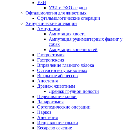
УЗИ
УЗИ и ЭХО сердца
Офтальмология для животных
Офтальмологические операции
Хирургические операции
Ампутация
Ампутация хвоста
Ампутация рудиментарных фаланг у
собак
Ампутация конечностей
Гастростомия
Гастропексия
Вправление глазного яблока
Остеосинтез у животных
Вскрытие абсцессов
Анестезия
Дренаж животным
Дренаж грудной полости
Переливание крови
Лапаротомия
Ортопедические операции
Наркоз
Анестезия
Исправление грыжи
Кесарево сечение