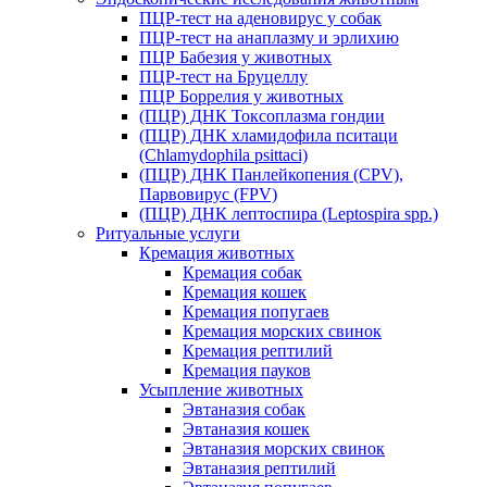
ПЦР-тест на аденовирус у собак
ПЦР-тест на анаплазму и эрлихию
ПЦР Бабезия у животных
ПЦР-тест на Бруцеллу
ПЦР Боррелия у животных
(ПЦР) ДНК Токсоплазма гондии
(ПЦР) ДНК хламидофила пситаци
(Chlamydophila psittaci)
(ПЦР) ДНК Панлейкопения (CPV),
Парвовирус (FPV)
(ПЦР) ДНК лептоспира (Leptospira spp.)
Ритуальные услуги
Кремация животных
Кремация собак
Кремация кошек
Кремация попугаев
Кремация морских свинок
Кремация рептилий
Кремация пауков
Усыпление животных
Эвтаназия собак
Эвтаназия кошек
Эвтаназия морских свинок
Эвтаназия рептилий