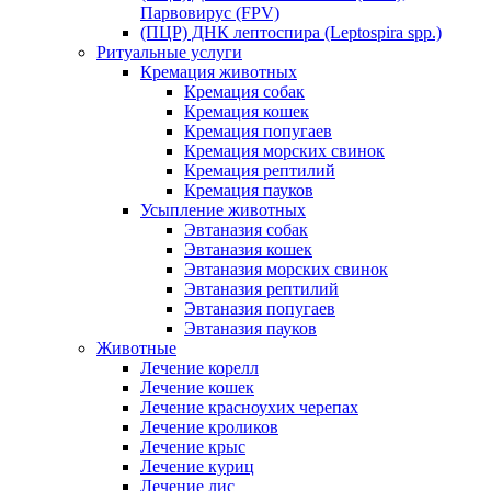
Парвовирус (FPV)
(ПЦР) ДНК лептоспира (Leptospira spp.)
Ритуальные услуги
Кремация животных
Кремация собак
Кремация кошек
Кремация попугаев
Кремация морских свинок
Кремация рептилий
Кремация пауков
Усыпление животных
Эвтаназия собак
Эвтаназия кошек
Эвтаназия морских свинок
Эвтаназия рептилий
Эвтаназия попугаев
Эвтаназия пауков
Животные
Лечение корелл
Лечение кошек
Лечение красноухих черепах
Лечение кроликов
Лечение крыс
Лечение куриц
Лечение лис