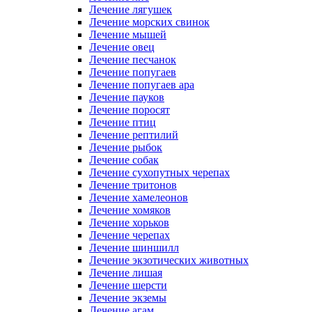
Лечение лягушек
Лечение морских свинок
Лечение мышей
Лечение овец
Лечение песчанок
Лечение попугаев
Лечение попугаев ара
Лечение пауков
Лечение поросят
Лечение птиц
Лечение рептилий
Лечение рыбок
Лечение собак
Лечение сухопутных черепах
Лечение тритонов
Лечение хамелеонов
Лечение хомяков
Лечение хорьков
Лечение черепах
Лечение шиншилл
Лечение экзотических животных
Лечение лишая
Лечение шерсти
Лечение экземы
Лечение агам