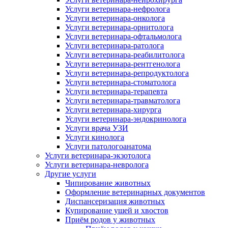
Услуги ветеринара-нефролога
Услуги ветеринара-онколога
Услуги ветеринара-орнитолога
Услуги ветеринара-офтальмолога
Услуги ветеринара-ратолога
Услуги ветеринара-реабилитолога
Услуги ветеринара-рентгенолога
Услуги ветеринара-репродуктолога
Услуги ветеринара-стоматолога
Услуги ветеринара-терапевта
Услуги ветеринара-травматолога
Услуги ветеринара-хирурга
Услуги ветеринара-эндокринолога
Услуги врача УЗИ
Услуги кинолога
Услуги патологоанатома
Услуги ветеринара-экзотолога
Услуги ветеринара-невролога
Другие услуги
Чипирование животных
Оформление ветеринарных документов
Диспансеризация животных
Купирование ушей и хвостов
Приём родов у животных