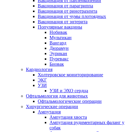
Вакцинация от панлейкопении
Вакцинация от парагриппа
Вакцинация от ринотрахеита
Вакцинация от чумы плотоядных
Вакцинация от энтерита
Популярные вакцины
Нобивак
Мультикан
Вангард
Дюрамун
Эурикан
Пуревакс
Биовак
Кардиология
Холтеровское мониторирование
ЭКГ
УЗИ
УЗИ и ЭХО сердца
Офтальмология для животных
Офтальмологические операции
Хирургические операции
Ампутация
Ампутация хвоста
Ампутация рудиментарных фаланг у
собак