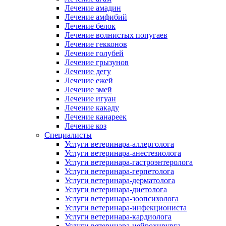
Лечение амадин
Лечение амфибий
Лечение белок
Лечение волнистых попугаев
Лечение гекконов
Лечение голубей
Лечение грызунов
Лечение дегу
Лечение ежей
Лечение змей
Лечение игуан
Лечение какаду
Лечение канареек
Лечение коз
Специалисты
Услуги ветеринара-аллерголога
Услуги ветеринара-анестезиолога
Услуги ветеринара-гастроэнтеролога
Услуги ветеринара-герпетолога
Услуги ветеринара-дерматолога
Услуги ветеринара-диетолога
Услуги ветеринара-зоопсихолога
Услуги ветеринара-инфекциониста
Услуги ветеринара-кардиолога
Услуги ветеринара-нейрохирурга