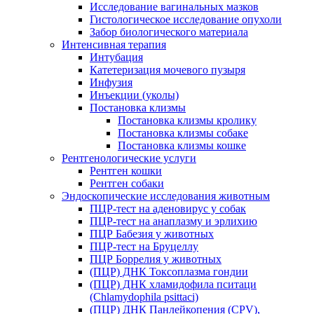
Исследование вагинальных мазков
Гистологическое исследование опухоли
Забор биологического материала
Интенсивная терапия
Интубация
Катетеризация мочевого пузыря
Инфузия
Инъекции (уколы)
Постановка клизмы
Постановка клизмы кролику
Постановка клизмы собаке
Постановка клизмы кошке
Рентгенологические услуги
Рентген кошки
Рентген собаки
Эндоскопические исследования животным
ПЦР-тест на аденовирус у собак
ПЦР-тест на анаплазму и эрлихию
ПЦР Бабезия у животных
ПЦР-тест на Бруцеллу
ПЦР Боррелия у животных
(ПЦР) ДНК Токсоплазма гондии
(ПЦР) ДНК хламидофила пситаци
(Chlamydophila psittaci)
(ПЦР) ДНК Панлейкопения (CPV),