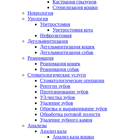
Кастрация грызунов
Стерилизация кошки
Неврология
Урология
Уретростомия
Уретростомия кота
Нефроэктомия
Дегельминтизация
Дегельминтизация кошек
Дегельминтизация собак
Реанимация
Реанимация кошек
Реанимация собак
Стоматологические услуги
Стоматологические операции
Рентген зубов
Протезирование зубов
УЗ-чистка зубов
Удаление зубов
Обрезка и выравнивание зубов
Обработка ротовой полости
Удаление зубного камня
Анализы
Анализ кала
Анализ кала кошки