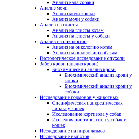
Анализ кала собаки
Анализ мочи
Анализ мочи кошки
Анализ мочи у собаки
Анализ на глисты
Анализ на глисты котам
Анализ на глисты у собаки
Анализ на онкологию
Анализ на онкологию котам
Анализ на онкологию собакам
Гистологическое исследование опухоли
Забор крови (анализ крови)
Биохимический анализ крови
Биохимический анализ крови у
кошки
Биохимический анализ крови у
собаки
Исследование гормонов у животных
Специфическая панкреатическая
липаза у кошек
Исследование кортизола у собак
Исследование тироксина у собак и
кошек
Исследование на пироплазмоз
Исследование выпотов