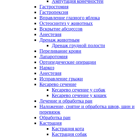
Ампутация конечностей
Гастростомия
Гастропексия
Вправление глазного яблока
Остеосинтез у животных
Вскрытие абсцессов
Анестезия
Дренаж животным
Дренаж грудной полости
Переливание крови
Лапаротомия
Ортопедические операции
Наркоз
Анестезия
Исправление грыжи
Кесарево сечение
Кесарево сечение у собак
Кесарево сечение у кошек
Лечение и обработка ран
Наложение, снятие и обработка швов, шин и
перевязок
Обработка ран
Кастрация
Кастрация кота
Кастрация собак