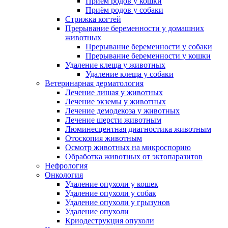
Приём родов у кошки
Приём родов у собаки
Стрижка когтей
Прерывание беременности у домашних
животных
Прерывание беременности у собаки
Прерывание беременности у кошки
Удаление клеща у животных
Удаление клеща у собаки
Ветеринарная дерматология
Лечение лишая у животных
Лечение экземы у животных
Лечение демодекоза у животных
Лечение шерсти животным
Люминесцентная диагностика животным
Отоскопия животным
Осмотр животных на микроспорию
Обработка животных от эктопаразитов
Нефрология
Онкология
Удаление опухоли у кошек
Удаление опухоли у собак
Удаление опухоли у грызунов
Удаление опухоли
Криодеструкция опухоли