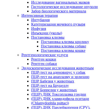
Исследование вагинальных мазков
Гистологическое исследование опухоли
Забор биологического материала
Интенсивная терапия
Интубация
Катетеризация мочевого пузыря
Инфузия
Инъекции (уколы)
Постановка клизмы
Постановка клизмы кролику
Постановка клизмы собаке
Постановка клизмы кошке
Рентгенологические услуги
Рентген кошки
Рентген собаки
Эндоскопические исследования животным
ПЦР-тест на аденовирус у собак
ПЦР-тест на анаплазму и эрлихию
ПЦР Бабезия у животных
ПЦР-тест на Бруцеллу
ПЦР Боррелия у животных
(ПЦР) ДНК Токсоплазма гондии
(ПЦР) ДНК хламидофила пситаци
(Chlamydophila psittaci)
(ПЦР) ДНК Панлейкопения (CPV),