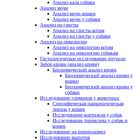
Анализ кала собаки
Анализ мочи
Анализ мочи кошки
Анализ мочи у собаки
Анализ на глисты
Анализ на глисты котам
Анализ на глисты у собаки
Анализ на онкологию
Анализ на онкологию котам
Анализ на онкологию собакам
Гистологическое исследование опухоли
Забор крови (анализ крови)
Биохимический анализ крови
Биохимический анализ крови у
кошки
Биохимический анализ крови у
собаки
Исследование гормонов у животных
Специфическая панкреатическая
липаза у кошек
Исследование кортизола у собак
Исследование тироксина у собак и
кошек
Исследование на пироплазмоз
Исследование выпотов