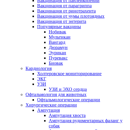
Вакцинация от панлейкопении
Вакцинация от парагриппа
Вакцинация от ринотрахеита
Вакцинация от чумы плотоядных
Вакцинация от энтерита
Популярные вакцины
Нобивак
Мультикан
Вангард
Дюрамун
Эурикан
Пуревакс
Биовак
Кардиология
Холтеровское мониторирование
ЭКГ
УЗИ
УЗИ и ЭХО сердца
Офтальмология для животных
Офтальмологические операции
Хирургические операции
Ампутация
Ампутация хвоста
Ампутация рудиментарных фаланг у
собак