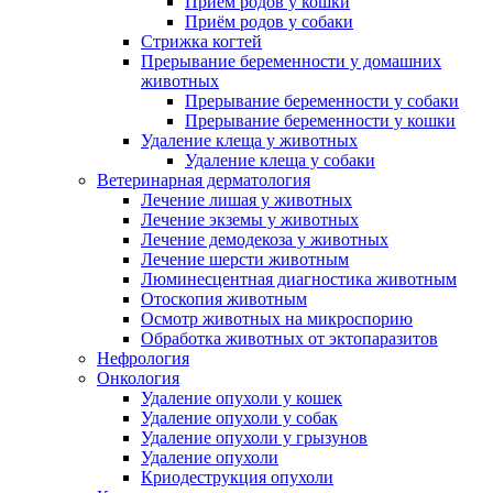
Приём родов у кошки
Приём родов у собаки
Стрижка когтей
Прерывание беременности у домашних
животных
Прерывание беременности у собаки
Прерывание беременности у кошки
Удаление клеща у животных
Удаление клеща у собаки
Ветеринарная дерматология
Лечение лишая у животных
Лечение экземы у животных
Лечение демодекоза у животных
Лечение шерсти животным
Люминесцентная диагностика животным
Отоскопия животным
Осмотр животных на микроспорию
Обработка животных от эктопаразитов
Нефрология
Онкология
Удаление опухоли у кошек
Удаление опухоли у собак
Удаление опухоли у грызунов
Удаление опухоли
Криодеструкция опухоли