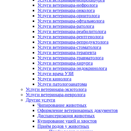
Услуги ветеринара-нефролога
Услуги ветеринара-онколога
Услуги ветеринара-орнитолога
Услуги ветеринара-офтальмолога
Услуги ветеринара-ратолога
Услуги ветеринара-реабилитолога
Услуги ветеринара-рентгенолога
Услуги ветеринара-репродуктолога
Услуги ветеринара-стоматолога
Услуги ветеринара-терапевта
Услуги ветеринара-травматолога
Услуги ветеринара-хирурга
Услуги ветеринара-эндокринолога
Услуги врача УЗИ
Услуги кинолога
Услуги патологоанатома
Услуги ветеринара-экзотолога
Услуги ветеринара-невролога
Другие услуги
Чипирование животных
Оформление ветеринарных документов
Диспансеризация животных
Купирование ушей и хвостов
Приём родов у животных