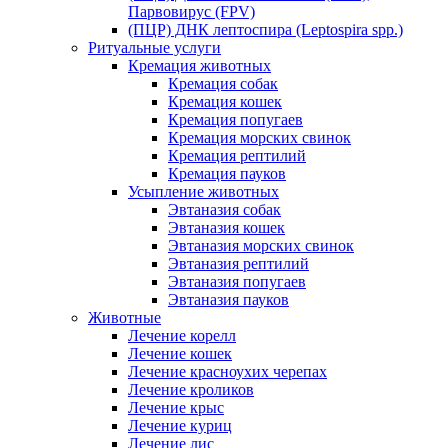
Парвовирус (FPV)
(ПЦР) ДНК лептоспира (Leptospira spp.)
Ритуальные услуги
Кремация животных
Кремация собак
Кремация кошек
Кремация попугаев
Кремация морских свинок
Кремация рептилий
Кремация пауков
Усыпление животных
Эвтаназия собак
Эвтаназия кошек
Эвтаназия морских свинок
Эвтаназия рептилий
Эвтаназия попугаев
Эвтаназия пауков
Животные
Лечение корелл
Лечение кошек
Лечение красноухих черепах
Лечение кроликов
Лечение крыс
Лечение куриц
Лечение лис