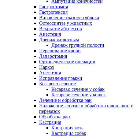
Ампутация конечностей
Гастростомия
Гастропексия
Вправление глазного яблока
Остеосинтез у животных
Вскрытие абсцессов
Анестезия
Дренаж животным
Дренаж грудной полости
Переливание крови
Лапаротомия
Ортопедические операции
Наркоз
Анестезия
Исправление грыжи
Кесарево сечение
Кесарево сечение у собак
Кесарево сечение у кошек
Лечение и обработка ран
Наложение, снятие и обработка швов, шин и
перевязок
Обработка ран
Кастрация
Кастрация кота
Кастрация собак