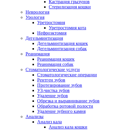
Кастрация грызунов
Стерилизация кошки
Неврология
Урология
Уретростомия
Уретростомия кота
Нефроэктомия
Дегельминтизация
Дегельминтизация кошек
Дегельминтизация собак
Реанимация
Реанимация кошек
Реанимация собак
Стоматологические услуги
Стоматологические операции
Рентген зубов
Протезирование зубов
УЗ-чистка зубов
Удаление зубов
Обрезка и выравнивание зубов
Обработка ротовой полости
Удаление зубного камня
Анализы
Анализ кала
Анализ кала кошки