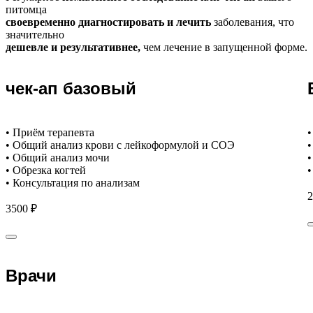
питомца
своевременно диагностировать и лечить
заболевания, что
значительно
дешевле и результативнее,
чем лечение в запущенной форме.
чек-ап базовый
• Приём терапевта
•
• Общий анализ крови с лейкоформулой и СОЭ
•
• Общий анализ мочи
•
• Обрезка когтей
•
• Консультация по анализам
2
3500 ₽
Врачи