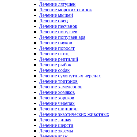
Лечение лягушек
Лечение морских свинок
Лечение мышей
Лечение овец
Лечение песчанок
Лечение попугаев
Лечение попугаев ара
Лечение пауков
Лечение поросят
Лечение птиц
Лечение рептилий
Лечение рыбок
Лечение собак
Лечение сухопутных черепах
Лечение тритонов
Лечение хамелеонов
Лечение хомяков
Лечение хорьков
Лечение черепах
Лечение шиншилл
Лечение экзотических животных
Лечение лишая
Лечение шерсти
Лечение экземы
Лечение агам