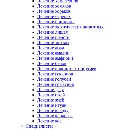
Лечение хамелеонов
Лечение хомяков
Лечение хорьков
Лечение черепах
Лечение шиншилл
Лечение экзотических животных
Лечение лишая
Лечение шерсти
Лечение экземы
Лечение агам
Лечение амадин
Лечение амфибий
Лечение белок
Лечение волнистых попугаев
Лечение гекконов
Лечение голубей
Лечение грызунов
Лечение дегу
Лечение ежей
Лечение змей
Лечение игуан
Лечение какаду
Лечение канареек
Лечение коз
Специалисты