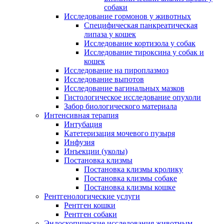
собаки
Исследование гормонов у животных
Специфическая панкреатическая
липаза у кошек
Исследование кортизола у собак
Исследование тироксина у собак и
кошек
Исследование на пироплазмоз
Исследование выпотов
Исследование вагинальных мазков
Гистологическое исследование опухоли
Забор биологического материала
Интенсивная терапия
Интубация
Катетеризация мочевого пузыря
Инфузия
Инъекции (уколы)
Постановка клизмы
Постановка клизмы кролику
Постановка клизмы собаке
Постановка клизмы кошке
Рентгенологические услуги
Рентген кошки
Рентген собаки
Эндоскопические исследования животным