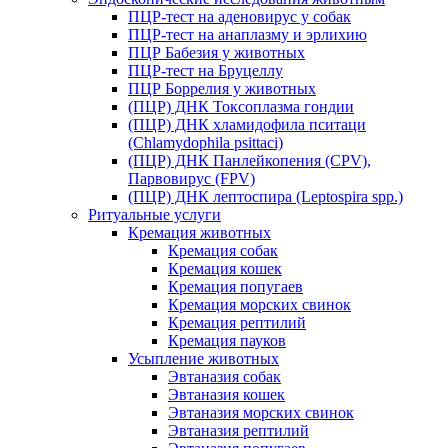
ПЦР-тест на аденовирус у собак
ПЦР-тест на анаплазму и эрлихию
ПЦР Бабезия у животных
ПЦР-тест на Бруцеллу
ПЦР Боррелия у животных
(ПЦР) ДНК Токсоплазма гондии
(ПЦР) ДНК хламидофила пситаци
(Chlamydophila psittaci)
(ПЦР) ДНК Панлейкопения (CPV),
Парвовирус (FPV)
(ПЦР) ДНК лептоспира (Leptospira spp.)
Ритуальные услуги
Кремация животных
Кремация собак
Кремация кошек
Кремация попугаев
Кремация морских свинок
Кремация рептилий
Кремация пауков
Усыпление животных
Эвтаназия собак
Эвтаназия кошек
Эвтаназия морских свинок
Эвтаназия рептилий