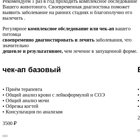
Рекомендуем
1 раз в год проходить комплексное обследование
Вашего животоного.
Своевременная диагностика поможет
выявить заболевание на ранних стадиях и благополучно его
вылечить .
Регулярное
комплексное обследование или чек-ап
вашего
питомца
своевременно диагностировать и лечить
заболевания, что
значительно
дешевле и результативнее,
чем лечение в запущенной форме.
чек-ап базовый
• Приём терапевта
•
• Общий анализ крови с лейкоформулой и СОЭ
•
• Общий анализ мочи
•
• Обрезка когтей
•
• Консультация по анализам
2
3500 ₽