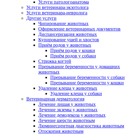
Услуги патологоанатома
Услуги ветеринара-экзотолога
Услуги ветеринара-невролога
Другие услуги
Чипирование животных
Оформление ветеринарных документов
Диспансеризация животных
Купирование ушей и хвостов
Приём родов у животных
Приём родов у кошки
Приём родов у собаки
Стрижка когтей
Прерывание беременности у домашних
животных
Прерывание беременности у собаки
Прерывание беременности у кошки
Удаление клеща у животных
Удаление клеща у собаки
Ветеринарная дерматология
Лечение лишая у животных
Лечение экземы у животных
Лечение демодекоза у животных
Лечение шерсти животным
Люминесцентная диагностика животным
Отоскопия животным