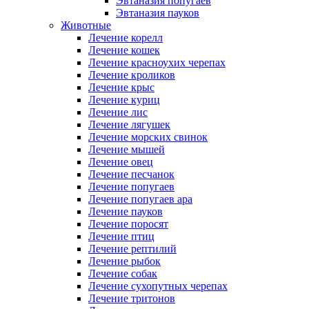
Эвтаназия попугаев
Эвтаназия пауков
Животные
Лечение корелл
Лечение кошек
Лечение красноухих черепах
Лечение кроликов
Лечение крыс
Лечение куриц
Лечение лис
Лечение лягушек
Лечение морских свинок
Лечение мышей
Лечение овец
Лечение песчанок
Лечение попугаев
Лечение попугаев ара
Лечение пауков
Лечение поросят
Лечение птиц
Лечение рептилий
Лечение рыбок
Лечение собак
Лечение сухопутных черепах
Лечение тритонов