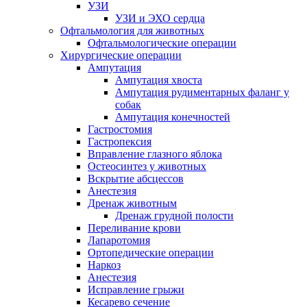
УЗИ
УЗИ и ЭХО сердца
Офтальмология для животных
Офтальмологические операции
Хирургические операции
Ампутация
Ампутация хвоста
Ампутация рудиментарных фаланг у
собак
Ампутация конечностей
Гастростомия
Гастропексия
Вправление глазного яблока
Остеосинтез у животных
Вскрытие абсцессов
Анестезия
Дренаж животным
Дренаж грудной полости
Переливание крови
Лапаротомия
Ортопедические операции
Наркоз
Анестезия
Исправление грыжи
Кесарево сечение