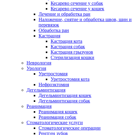
Кесарево сечение у собак
Кесарево сечение у кошек
Лечение и обработка ран
Наложение, снятие и обработка швов, шин и
перевязок
Обработка ран
Кастрация
Кастрация кота
Кастрация собак
Кастрация грызунов
Стерилизация кошки
Неврология
Урология
Уретростомия
Уретростомия кота
Нефроэктомия
Дегельминтизация
Дегельминтизация кошек
Дегельминтизация собак
Реанимация
Реанимация кошек
Реанимация собак
Стоматологические услуги
Стоматологические операции
Рентген зубов