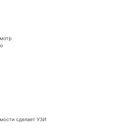
смотр
ию
имости сделает УЗИ