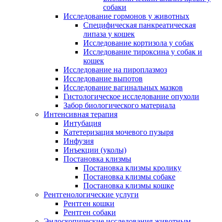
собаки
Исследование гормонов у животных
Специфическая панкреатическая
липаза у кошек
Исследование кортизола у собак
Исследование тироксина у собак и
кошек
Исследование на пироплазмоз
Исследование выпотов
Исследование вагинальных мазков
Гистологическое исследование опухоли
Забор биологического материала
Интенсивная терапия
Интубация
Катетеризация мочевого пузыря
Инфузия
Инъекции (уколы)
Постановка клизмы
Постановка клизмы кролику
Постановка клизмы собаке
Постановка клизмы кошке
Рентгенологические услуги
Рентген кошки
Рентген собаки
Эндоскопические исследования животным