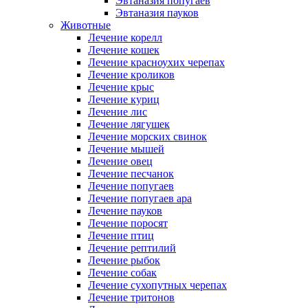
Эвтаназия попугаев
Эвтаназия пауков
Животные
Лечение корелл
Лечение кошек
Лечение красноухих черепах
Лечение кроликов
Лечение крыс
Лечение куриц
Лечение лис
Лечение лягушек
Лечение морских свинок
Лечение мышей
Лечение овец
Лечение песчанок
Лечение попугаев
Лечение попугаев ара
Лечение пауков
Лечение поросят
Лечение птиц
Лечение рептилий
Лечение рыбок
Лечение собак
Лечение сухопутных черепах
Лечение тритонов