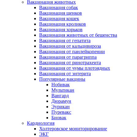
Вакцинация животных
Вакцинация собак
Вакцинация щенков
Вакцинация кошек
Вакцинация кроликов
Вакцинация хорьков
Вакцинация животных от бешенства
Вакцинация от гепатита
Вакцинация от кальцивироза
Вакцинация от панлейкопении
Вакцинация от парагриппа
Вакцинация от ринотрахеита
Вакцинация от чумы плотоядных
Вакцинация от энтерита
Популярные вакцины
Нобивак
Мультикан
Вангард
Дюрамун
Эурикан
Пуревакс
Биовак
Кардиология
Холтеровское мониторирование
ЭКГ