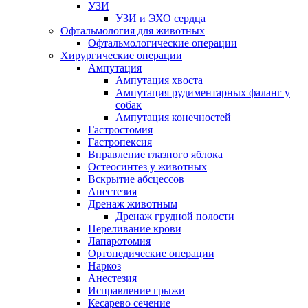
УЗИ
УЗИ и ЭХО сердца
Офтальмология для животных
Офтальмологические операции
Хирургические операции
Ампутация
Ампутация хвоста
Ампутация рудиментарных фаланг у
собак
Ампутация конечностей
Гастростомия
Гастропексия
Вправление глазного яблока
Остеосинтез у животных
Вскрытие абсцессов
Анестезия
Дренаж животным
Дренаж грудной полости
Переливание крови
Лапаротомия
Ортопедические операции
Наркоз
Анестезия
Исправление грыжи
Кесарево сечение