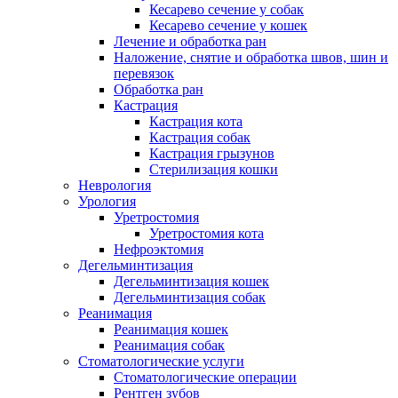
Кесарево сечение у собак
Кесарево сечение у кошек
Лечение и обработка ран
Наложение, снятие и обработка швов, шин и
перевязок
Обработка ран
Кастрация
Кастрация кота
Кастрация собак
Кастрация грызунов
Стерилизация кошки
Неврология
Урология
Уретростомия
Уретростомия кота
Нефроэктомия
Дегельминтизация
Дегельминтизация кошек
Дегельминтизация собак
Реанимация
Реанимация кошек
Реанимация собак
Стоматологические услуги
Стоматологические операции
Рентген зубов