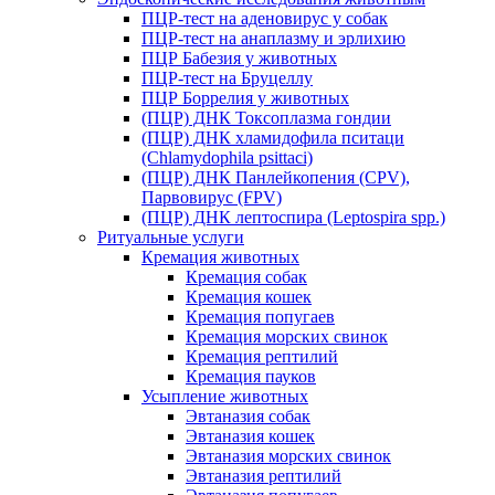
ПЦР-тест на аденовирус у собак
ПЦР-тест на анаплазму и эрлихию
ПЦР Бабезия у животных
ПЦР-тест на Бруцеллу
ПЦР Боррелия у животных
(ПЦР) ДНК Токсоплазма гондии
(ПЦР) ДНК хламидофила пситаци
(Chlamydophila psittaci)
(ПЦР) ДНК Панлейкопения (CPV),
Парвовирус (FPV)
(ПЦР) ДНК лептоспира (Leptospira spp.)
Ритуальные услуги
Кремация животных
Кремация собак
Кремация кошек
Кремация попугаев
Кремация морских свинок
Кремация рептилий
Кремация пауков
Усыпление животных
Эвтаназия собак
Эвтаназия кошек
Эвтаназия морских свинок
Эвтаназия рептилий