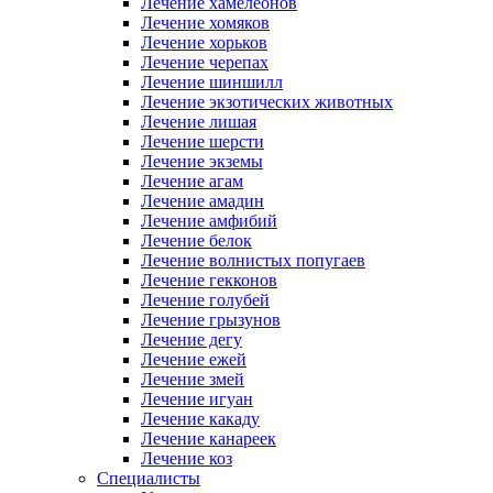
Лечение хамелеонов
Лечение хомяков
Лечение хорьков
Лечение черепах
Лечение шиншилл
Лечение экзотических животных
Лечение лишая
Лечение шерсти
Лечение экземы
Лечение агам
Лечение амадин
Лечение амфибий
Лечение белок
Лечение волнистых попугаев
Лечение гекконов
Лечение голубей
Лечение грызунов
Лечение дегу
Лечение ежей
Лечение змей
Лечение игуан
Лечение какаду
Лечение канареек
Лечение коз
Специалисты