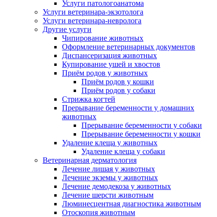
Услуги патологоанатома
Услуги ветеринара-экзотолога
Услуги ветеринара-невролога
Другие услуги
Чипирование животных
Оформление ветеринарных документов
Диспансеризация животных
Купирование ушей и хвостов
Приём родов у животных
Приём родов у кошки
Приём родов у собаки
Стрижка когтей
Прерывание беременности у домашних
животных
Прерывание беременности у собаки
Прерывание беременности у кошки
Удаление клеща у животных
Удаление клеща у собаки
Ветеринарная дерматология
Лечение лишая у животных
Лечение экземы у животных
Лечение демодекоза у животных
Лечение шерсти животным
Люминесцентная диагностика животным
Отоскопия животным