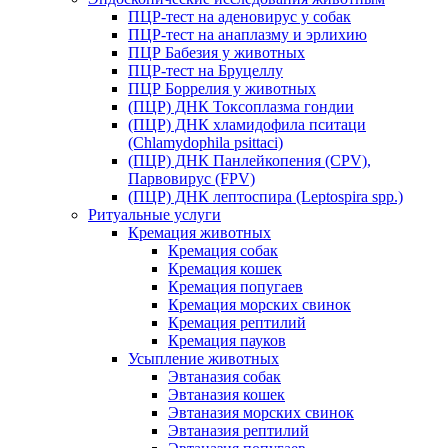
ПЦР-тест на аденовирус у собак
ПЦР-тест на анаплазму и эрлихию
ПЦР Бабезия у животных
ПЦР-тест на Бруцеллу
ПЦР Боррелия у животных
(ПЦР) ДНК Токсоплазма гондии
(ПЦР) ДНК хламидофила пситаци
(Chlamydophila psittaci)
(ПЦР) ДНК Панлейкопения (CPV),
Парвовирус (FPV)
(ПЦР) ДНК лептоспира (Leptospira spp.)
Ритуальные услуги
Кремация животных
Кремация собак
Кремация кошек
Кремация попугаев
Кремация морских свинок
Кремация рептилий
Кремация пауков
Усыпление животных
Эвтаназия собак
Эвтаназия кошек
Эвтаназия морских свинок
Эвтаназия рептилий