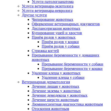
Услуги патологоанатома
Услуги ветеринара-экзотолога
Услуги ветеринара-невролога
Другие услуги
Чипирование животных
Оформление ветеринарных документов
Диспансеризация животных
Купирование ушей и хвостов
Приём родов у животных
Приём родов у кошки
Приём родов у собаки
Стрижка когтей
Прерывание беременности у домашних
животных
Прерывание беременности у собаки
Прерывание беременности у кошки
Удаление клеща у животных
Удаление клеща у собаки
Ветеринарная дерматология
Лечение лишая у животных
Лечение экземы у животных
Лечение демодекоза у животных
Лечение шерсти животным
Люминесцентная диагностика животным
Отоскопия животным