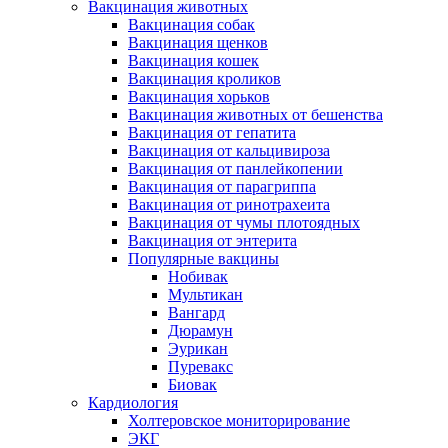
Вакцинация животных
Вакцинация собак
Вакцинация щенков
Вакцинация кошек
Вакцинация кроликов
Вакцинация хорьков
Вакцинация животных от бешенства
Вакцинация от гепатита
Вакцинация от кальцивироза
Вакцинация от панлейкопении
Вакцинация от парагриппа
Вакцинация от ринотрахеита
Вакцинация от чумы плотоядных
Вакцинация от энтерита
Популярные вакцины
Нобивак
Мультикан
Вангард
Дюрамун
Эурикан
Пуревакс
Биовак
Кардиология
Холтеровское мониторирование
ЭКГ