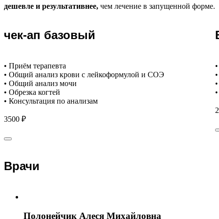
дешевле и результативнее,
чем лечение в запущенной форме.
чек-ап базовый
• Приём терапевта
•
• Общий анализ крови с лейкоформулой и СОЭ
•
• Общий анализ мочи
•
• Обрезка когтей
•
• Консультация по анализам
2
3500 ₽
Врачи
Полонейчик Алеся Михайловна