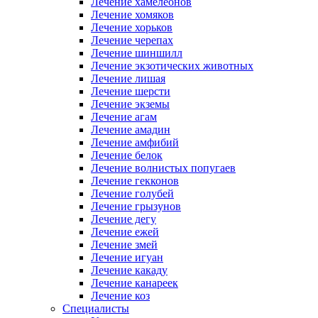
Лечение хамелеонов
Лечение хомяков
Лечение хорьков
Лечение черепах
Лечение шиншилл
Лечение экзотических животных
Лечение лишая
Лечение шерсти
Лечение экземы
Лечение агам
Лечение амадин
Лечение амфибий
Лечение белок
Лечение волнистых попугаев
Лечение гекконов
Лечение голубей
Лечение грызунов
Лечение дегу
Лечение ежей
Лечение змей
Лечение игуан
Лечение какаду
Лечение канареек
Лечение коз
Специалисты