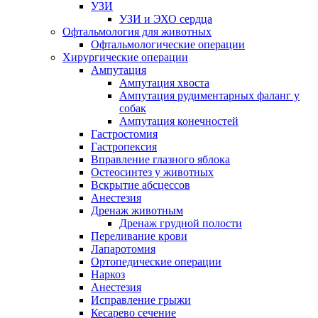
УЗИ
УЗИ и ЭХО сердца
Офтальмология для животных
Офтальмологические операции
Хирургические операции
Ампутация
Ампутация хвоста
Ампутация рудиментарных фаланг у
собак
Ампутация конечностей
Гастростомия
Гастропексия
Вправление глазного яблока
Остеосинтез у животных
Вскрытие абсцессов
Анестезия
Дренаж животным
Дренаж грудной полости
Переливание крови
Лапаротомия
Ортопедические операции
Наркоз
Анестезия
Исправление грыжи
Кесарево сечение