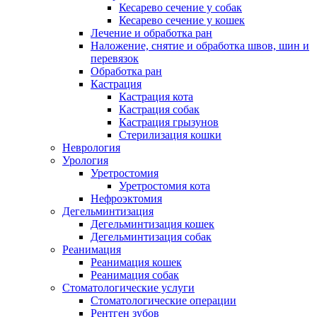
Кесарево сечение у собак
Кесарево сечение у кошек
Лечение и обработка ран
Наложение, снятие и обработка швов, шин и
перевязок
Обработка ран
Кастрация
Кастрация кота
Кастрация собак
Кастрация грызунов
Стерилизация кошки
Неврология
Урология
Уретростомия
Уретростомия кота
Нефроэктомия
Дегельминтизация
Дегельминтизация кошек
Дегельминтизация собак
Реанимация
Реанимация кошек
Реанимация собак
Стоматологические услуги
Стоматологические операции
Рентген зубов