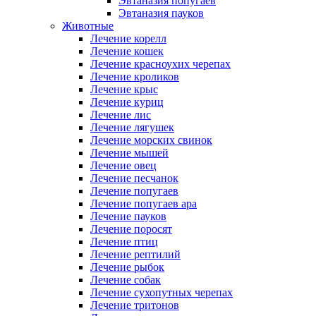
Эвтаназия попугаев
Эвтаназия пауков
Животные
Лечение корелл
Лечение кошек
Лечение красноухих черепах
Лечение кроликов
Лечение крыс
Лечение куриц
Лечение лис
Лечение лягушек
Лечение морских свинок
Лечение мышей
Лечение овец
Лечение песчанок
Лечение попугаев
Лечение попугаев ара
Лечение пауков
Лечение поросят
Лечение птиц
Лечение рептилий
Лечение рыбок
Лечение собак
Лечение сухопутных черепах
Лечение тритонов