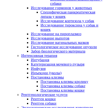
собаки
Исследование гормонов у животных
Специфическая панкреатическая
липаза у кошек
Исследование кортизола у собак
Исследование тироксина у собак и
кошек
Исследование на пироплазмоз
Исследование выпотов
Исследование вагинальных мазков
Гистологическое исследование опухоли
Забор биологического материала
Интенсивная терапия
Интубация
Катетеризация мочевого пузыря
Инфузия
Инъекции (уколы)
Постановка клизмы
Постановка клизмы кролику
Постановка клизмы собаке
Постановка клизмы кошке
Рентгенологические услуги
Рентген кошки
Рентген собаки
Эндоскопические исследования животным