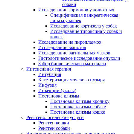
собаки
Исследование гормонов у животных
Специфическая панкреатическая
липаза у кошек
Исследование кортизола у собак
Исследование тироксина у собак и
кошек
Исследование на пироплазмоз
Исследование выпотов
Исследование вагинальных мазков
Гистологическое исследование опухоли
Забор биологического материала
Интенсивная терапия
Интубация
Катетеризация мочевого пузыря
Инфузия
Инъекции (уколы)
Постановка клизмы
Постановка клизмы кролику
Постановка клизмы собаке
Постановка клизмы кошке
Рентгенологические услуги
Рентген кошки
Рентген собаки
Эндоскопические исследования животным