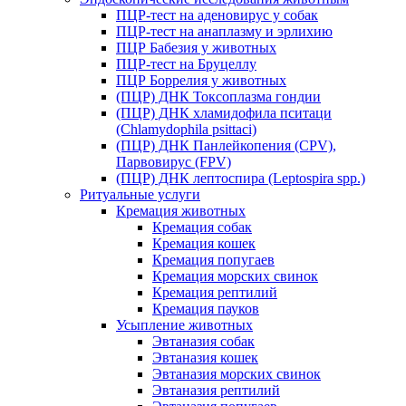
ПЦР-тест на аденовирус у собак
ПЦР-тест на анаплазму и эрлихию
ПЦР Бабезия у животных
ПЦР-тест на Бруцеллу
ПЦР Боррелия у животных
(ПЦР) ДНК Токсоплазма гондии
(ПЦР) ДНК хламидофила пситаци
(Chlamydophila psittaci)
(ПЦР) ДНК Панлейкопения (CPV),
Парвовирус (FPV)
(ПЦР) ДНК лептоспира (Leptospira spp.)
Ритуальные услуги
Кремация животных
Кремация собак
Кремация кошек
Кремация попугаев
Кремация морских свинок
Кремация рептилий
Кремация пауков
Усыпление животных
Эвтаназия собак
Эвтаназия кошек
Эвтаназия морских свинок
Эвтаназия рептилий