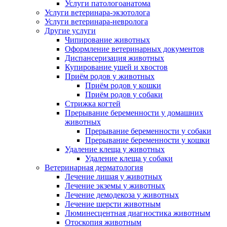
Услуги патологоанатома
Услуги ветеринара-экзотолога
Услуги ветеринара-невролога
Другие услуги
Чипирование животных
Оформление ветеринарных документов
Диспансеризация животных
Купирование ушей и хвостов
Приём родов у животных
Приём родов у кошки
Приём родов у собаки
Стрижка когтей
Прерывание беременности у домашних
животных
Прерывание беременности у собаки
Прерывание беременности у кошки
Удаление клеща у животных
Удаление клеща у собаки
Ветеринарная дерматология
Лечение лишая у животных
Лечение экземы у животных
Лечение демодекоза у животных
Лечение шерсти животным
Люминесцентная диагностика животным
Отоскопия животным