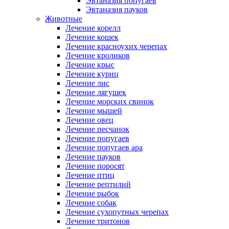
Эвтаназия попугаев
Эвтаназия пауков
Животные
Лечение корелл
Лечение кошек
Лечение красноухих черепах
Лечение кроликов
Лечение крыс
Лечение куриц
Лечение лис
Лечение лягушек
Лечение морских свинок
Лечение мышей
Лечение овец
Лечение песчанок
Лечение попугаев
Лечение попугаев ара
Лечение пауков
Лечение поросят
Лечение птиц
Лечение рептилий
Лечение рыбок
Лечение собак
Лечение сухопутных черепах
Лечение тритонов