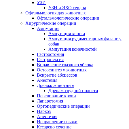
УЗИ
УЗИ и ЭХО сердца
Офтальмология для животных
Офтальмологические операции
Хирургические операции
Ампутация
Ампутация хвоста
Ампутация рудиментарных фаланг у
собак
Ампутация конечностей
Гастростомия
Гастропексия
Вправление глазного яблока
Остеосинтез у животных
Вскрытие абсцессов
Анестезия
Дренаж животным
Дренаж грудной полости
Переливание крови
Лапаротомия
Ортопедические операции
Наркоз
Анестезия
Исправление грыжи
Кесарево сечение