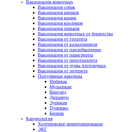
Вакцинация животных
Вакцинация собак
Вакцинация щенков
Вакцинация кошек
Вакцинация кроликов
Вакцинация хорьков
Вакцинация животных от бешенства
Вакцинация от гепатита
Вакцинация от кальцивироза
Вакцинация от панлейкопении
Вакцинация от парагриппа
Вакцинация от ринотрахеита
Вакцинация от чумы плотоядных
Вакцинация от энтерита
Популярные вакцины
Нобивак
Мультикан
Вангард
Дюрамун
Эурикан
Пуревакс
Биовак
Кардиология
Холтеровское мониторирование
ЭКГ