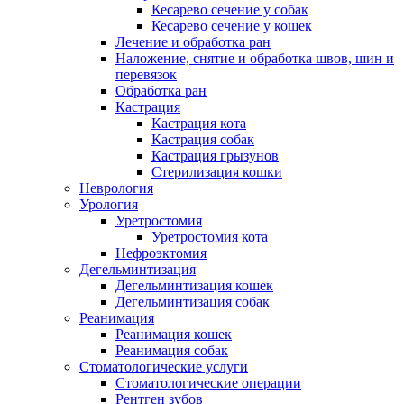
Кесарево сечение у собак
Кесарево сечение у кошек
Лечение и обработка ран
Наложение, снятие и обработка швов, шин и
перевязок
Обработка ран
Кастрация
Кастрация кота
Кастрация собак
Кастрация грызунов
Стерилизация кошки
Неврология
Урология
Уретростомия
Уретростомия кота
Нефроэктомия
Дегельминтизация
Дегельминтизация кошек
Дегельминтизация собак
Реанимация
Реанимация кошек
Реанимация собак
Стоматологические услуги
Стоматологические операции
Рентген зубов