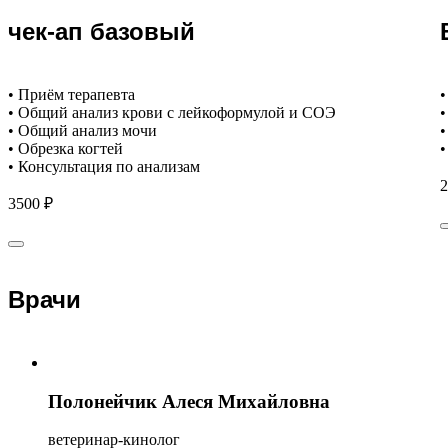
чек-ап базовый
• Приём терапевта
•
• Общий анализ крови с лейкоформулой и СОЭ
•
• Общий анализ мочи
•
• Обрезка когтей
•
• Консультация по анализам
2
3500 ₽
Врачи
Полонейчик Алеся Михайловна
ветеринар-кинолог