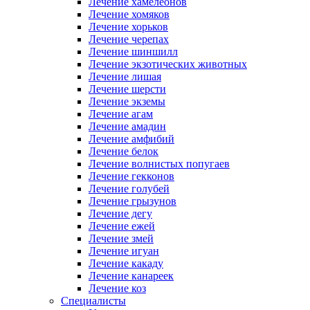
Лечение хамелеонов
Лечение хомяков
Лечение хорьков
Лечение черепах
Лечение шиншилл
Лечение экзотических животных
Лечение лишая
Лечение шерсти
Лечение экземы
Лечение агам
Лечение амадин
Лечение амфибий
Лечение белок
Лечение волнистых попугаев
Лечение гекконов
Лечение голубей
Лечение грызунов
Лечение дегу
Лечение ежей
Лечение змей
Лечение игуан
Лечение какаду
Лечение канареек
Лечение коз
Специалисты