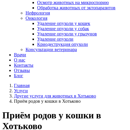
Осмотр животных на микроспорию
Обработка животных от эктопаразитов
Нефрология
Онкология
Удаление опухоли у кошек
Удаление опухоли у собак
Удаление опухоли у грызунов
Удаление опухоли
Криодеструкция опухоли
Консультации ветеринара
Врачи
О нас
Контакты
Отзывы
Блог
Главная
Услуги
Другие услуги для животных в Хотьково
Приём родов у кошки в Хотьково
Приём родов у кошки в
Хотьково