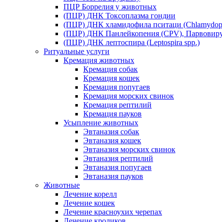
ПЦР Боррелия у животных
(ПЦР) ДНК Токсоплазма гондии
(ПЦР) ДНК хламидофила пситаци (Chlamydophil
(ПЦР) ДНК Панлейкопения (CPV), Парвовиру
(ПЦР) ДНК лептоспира (Leptospira spp.)
Ритуальные услуги
Кремация животных
Кремация собак
Кремация кошек
Кремация попугаев
Кремация морских свинок
Кремация рептилий
Кремация пауков
Усыпление животных
Эвтаназия собак
Эвтаназия кошек
Эвтаназия морских свинок
Эвтаназия рептилий
Эвтаназия попугаев
Эвтаназия пауков
Животные
Лечение корелл
Лечение кошек
Лечение красноухих черепах
Лечение кроликов