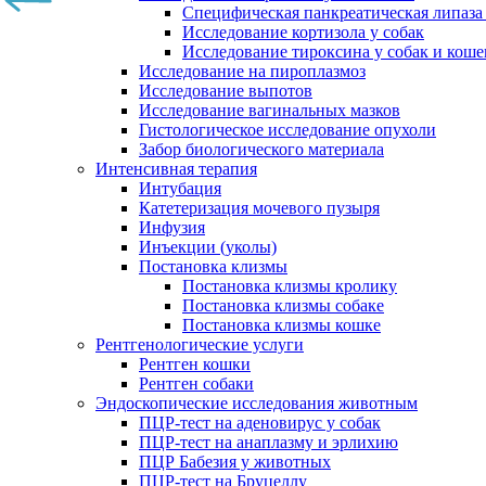
Специфическая панкреатическая липаза
Исследование кортизола у собак
Исследование тироксина у собак и коше
Исследование на пироплазмоз
Исследование выпотов
Исследование вагинальных мазков
Гистологическое исследование опухоли
Забор биологического материала
Интенсивная терапия
Интубация
Катетеризация мочевого пузыря
Инфузия
Инъекции (уколы)
Постановка клизмы
Постановка клизмы кролику
Постановка клизмы собаке
Постановка клизмы кошке
Рентгенологические услуги
Рентген кошки
Рентген собаки
Эндоскопические исследования животным
ПЦР-тест на аденовирус у собак
ПЦР-тест на анаплазму и эрлихию
ПЦР Бабезия у животных
ПЦР-тест на Бруцеллу