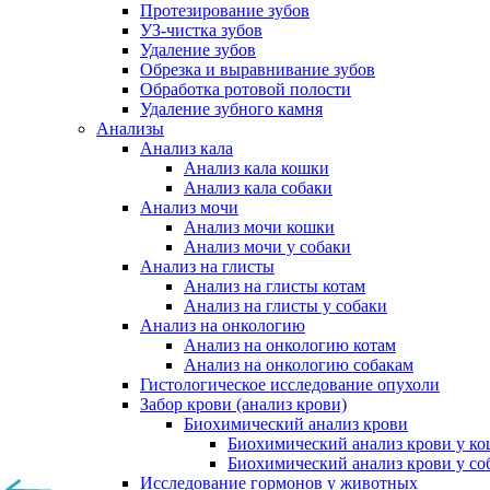
Протезирование зубов
УЗ-чистка зубов
Удаление зубов
Обрезка и выравнивание зубов
Обработка ротовой полости
Удаление зубного камня
Анализы
Анализ кала
Анализ кала кошки
Анализ кала собаки
Анализ мочи
Анализ мочи кошки
Анализ мочи у собаки
Анализ на глисты
Анализ на глисты котам
Анализ на глисты у собаки
Анализ на онкологию
Анализ на онкологию котам
Анализ на онкологию собакам
Гистологическое исследование опухоли
Забор крови (анализ крови)
Биохимический анализ крови
Биохимический анализ крови у к
Биохимический анализ крови у со
Исследование гормонов у животных