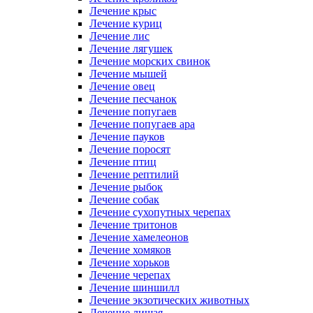
Лечение крыс
Лечение куриц
Лечение лис
Лечение лягушек
Лечение морских свинок
Лечение мышей
Лечение овец
Лечение песчанок
Лечение попугаев
Лечение попугаев ара
Лечение пауков
Лечение поросят
Лечение птиц
Лечение рептилий
Лечение рыбок
Лечение собак
Лечение сухопутных черепах
Лечение тритонов
Лечение хамелеонов
Лечение хомяков
Лечение хорьков
Лечение черепах
Лечение шиншилл
Лечение экзотических животных
Лечение лишая