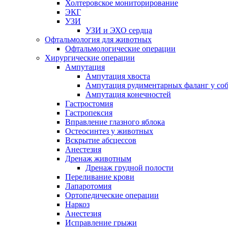
Холтеровское мониторирование
ЭКГ
УЗИ
УЗИ и ЭХО сердца
Офтальмология для животных
Офтальмологические операции
Хирургические операции
Ампутация
Ампутация хвоста
Ампутация рудиментарных фаланг у со
Ампутация конечностей
Гастростомия
Гастропексия
Вправление глазного яблока
Остеосинтез у животных
Вскрытие абсцессов
Анестезия
Дренаж животным
Дренаж грудной полости
Переливание крови
Лапаротомия
Ортопедические операции
Наркоз
Анестезия
Исправление грыжи