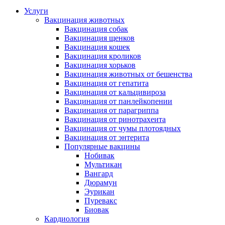
Услуги
Вакцинация животных
Вакцинация собак
Вакцинация щенков
Вакцинация кошек
Вакцинация кроликов
Вакцинация хорьков
Вакцинация животных от бешенства
Вакцинация от гепатита
Вакцинация от кальцивироза
Вакцинация от панлейкопении
Вакцинация от парагриппа
Вакцинация от ринотрахеита
Вакцинация от чумы плотоядных
Вакцинация от энтерита
Популярные вакцины
Нобивак
Мультикан
Вангард
Дюрамун
Эурикан
Пуревакс
Биовак
Кардиология