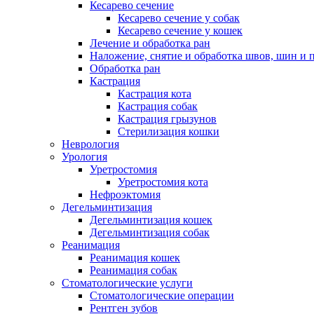
Кесарево сечение
Кесарево сечение у собак
Кесарево сечение у кошек
Лечение и обработка ран
Наложение, снятие и обработка швов, шин и 
Обработка ран
Кастрация
Кастрация кота
Кастрация собак
Кастрация грызунов
Стерилизация кошки
Неврология
Урология
Уретростомия
Уретростомия кота
Нефроэктомия
Дегельминтизация
Дегельминтизация кошек
Дегельминтизация собак
Реанимация
Реанимация кошек
Реанимация собак
Стоматологические услуги
Стоматологические операции
Рентген зубов