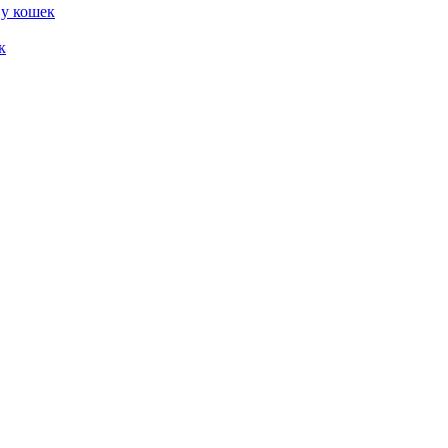
 у кошек
к