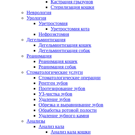
Кастрация грызунов
Стерилизация кошки
Неврология
Урология
Уретростомия
Уретростомия кота
Нефроэктомия
Дегельминтизация
Дегельминтизация кошек
Дегельминтизация собак
Реанимация
Реанимация кошек
Реанимация собак
Стоматологические услуги
Стоматологические операции
Рентген зубов
Протезирование зубов
УЗ-чистка зубов
Удаление зубов
Обрезка и выравнивание зубов
Обработка ротовой полости
Удаление зубного камня
Анализы
Анализ кала
Анализ кала кошки