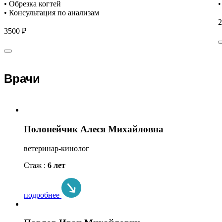
• Обрезка когтей
•
• Консультация по анализам
2
3500 ₽
Врачи
Полонейчик Алеся Михайловна
ветеринар-кинолог
Стаж :
6 лет
подробнее