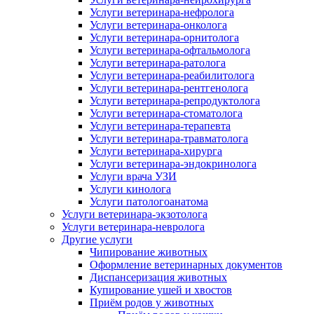
Услуги ветеринара-нефролога
Услуги ветеринара-онколога
Услуги ветеринара-орнитолога
Услуги ветеринара-офтальмолога
Услуги ветеринара-ратолога
Услуги ветеринара-реабилитолога
Услуги ветеринара-рентгенолога
Услуги ветеринара-репродуктолога
Услуги ветеринара-стоматолога
Услуги ветеринара-терапевта
Услуги ветеринара-травматолога
Услуги ветеринара-хирурга
Услуги ветеринара-эндокринолога
Услуги врача УЗИ
Услуги кинолога
Услуги патологоанатома
Услуги ветеринара-экзотолога
Услуги ветеринара-невролога
Другие услуги
Чипирование животных
Оформление ветеринарных документов
Диспансеризация животных
Купирование ушей и хвостов
Приём родов у животных