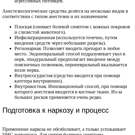
агрессивных питомцев.
Анестезиологические средства делятся на несколько видов в
соответствии с типом анестезии и их назначением:
Плоская (снимает болевой симптом с кожных покровов
и слизистой животного).
Инфильтрационная (используется точечно, путем
введения средств через небольшие разрезы).
Регионарная. Позволяет вводить препарат в любое
место. Эндоневральный способ подразумевает укол в
нерв, эпидуральный предполагает введение между
поясничных позвонков, периневральный вкалывается
возле нерва.
Внутрисосудистая (средство вводится при помощи
катетера внутривенно).
Внутрикостная. Инновационный способ, при помощи
которого анестезия вводится в костные ткани. Из-за
больших рисков применяется очень редко.
Подготовка к наркозу и процесс
Применение наркоза не обезболивает, а только успокаивает
ЦНС животного. Для снятия болевого симптома