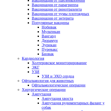
Вакцинация от панлейкопении
Вакцинация от парагриппа
Вакцинация от ринотрахеита
Вакцинация от чумы плотоядных
Вакцинация от энтерита
Популярные вакцины
Нобивак
Мультикан
Вангард
Дюрамун
Эурикан
Пуревакс
Биовак
Кардиология
Холтеровское мониторирование
ЭКГ
УЗИ
УЗИ и ЭХО сердца
Офтальмология для животных
Офтальмологические операции
Хирургические операции
Ампутация
Ампутация хвоста
Ампутация рудиментарных фаланг у
собак