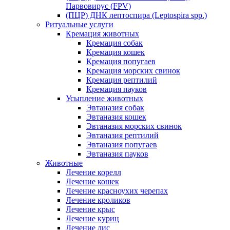
Парвовирус (FPV)
(ПЦР) ДНК лептоспира (Leptospira spp.)
Ритуальные услуги
Кремация животных
Кремация собак
Кремация кошек
Кремация попугаев
Кремация морских свинок
Кремация рептилий
Кремация пауков
Усыпление животных
Эвтаназия собак
Эвтаназия кошек
Эвтаназия морских свинок
Эвтаназия рептилий
Эвтаназия попугаев
Эвтаназия пауков
Животные
Лечение корелл
Лечение кошек
Лечение красноухих черепах
Лечение кроликов
Лечение крыс
Лечение куриц
Лечение лис