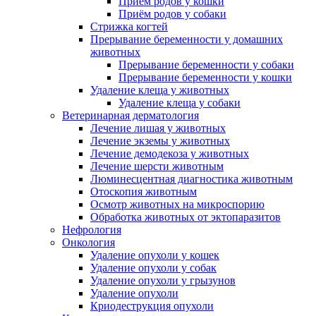
Приём родов у кошки
Приём родов у собаки
Стрижка когтей
Прерывание беременности у домашних
животных
Прерывание беременности у собаки
Прерывание беременности у кошки
Удаление клеща у животных
Удаление клеща у собаки
Ветеринарная дерматология
Лечение лишая у животных
Лечение экземы у животных
Лечение демодекоза у животных
Лечение шерсти животным
Люминесцентная диагностика животным
Отоскопия животным
Осмотр животных на микроспорию
Обработка животных от эктопаразитов
Нефрология
Онкология
Удаление опухоли у кошек
Удаление опухоли у собак
Удаление опухоли у грызунов
Удаление опухоли
Криодеструкция опухоли