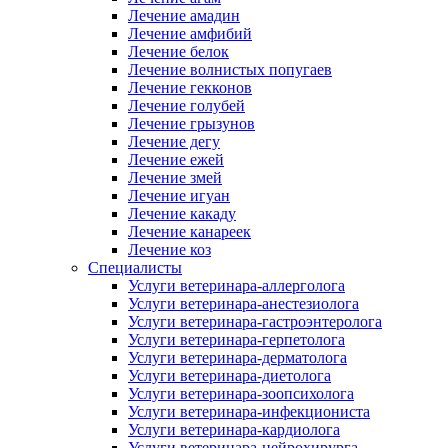
Лечение амадин
Лечение амфибий
Лечение белок
Лечение волнистых попугаев
Лечение гекконов
Лечение голубей
Лечение грызунов
Лечение дегу
Лечение ежей
Лечение змей
Лечение игуан
Лечение какаду
Лечение канареек
Лечение коз
Специалисты
Услуги ветеринара-аллерголога
Услуги ветеринара-анестезиолога
Услуги ветеринара-гастроэнтеролога
Услуги ветеринара-герпетолога
Услуги ветеринара-дерматолога
Услуги ветеринара-диетолога
Услуги ветеринара-зоопсихолога
Услуги ветеринара-инфекциониста
Услуги ветеринара-кардиолога
Услуги ветеринара-нейрохирурга