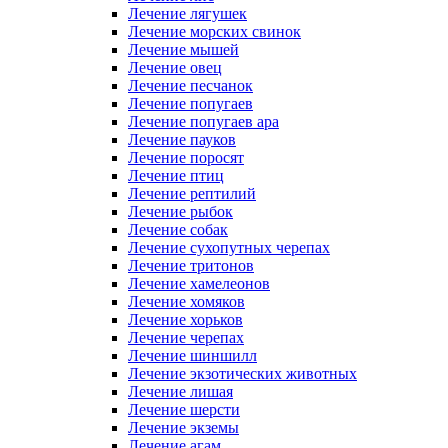
Лечение лягушек
Лечение морских свинок
Лечение мышей
Лечение овец
Лечение песчанок
Лечение попугаев
Лечение попугаев ара
Лечение пауков
Лечение поросят
Лечение птиц
Лечение рептилий
Лечение рыбок
Лечение собак
Лечение сухопутных черепах
Лечение тритонов
Лечение хамелеонов
Лечение хомяков
Лечение хорьков
Лечение черепах
Лечение шиншилл
Лечение экзотических животных
Лечение лишая
Лечение шерсти
Лечение экземы
Лечение агам