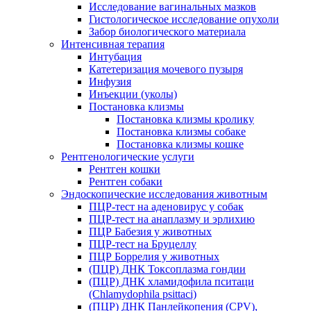
Исследование вагинальных мазков
Гистологическое исследование опухоли
Забор биологического материала
Интенсивная терапия
Интубация
Катетеризация мочевого пузыря
Инфузия
Инъекции (уколы)
Постановка клизмы
Постановка клизмы кролику
Постановка клизмы собаке
Постановка клизмы кошке
Рентгенологические услуги
Рентген кошки
Рентген собаки
Эндоскопические исследования животным
ПЦР-тест на аденовирус у собак
ПЦР-тест на анаплазму и эрлихию
ПЦР Бабезия у животных
ПЦР-тест на Бруцеллу
ПЦР Боррелия у животных
(ПЦР) ДНК Токсоплазма гондии
(ПЦР) ДНК хламидофила пситаци
(Chlamydophila psittaci)
(ПЦР) ДНК Панлейкопения (CPV),