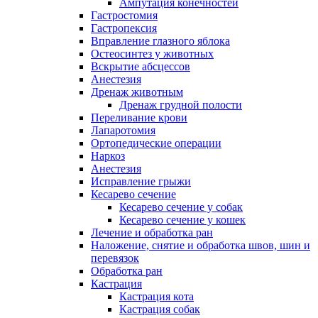
Ампутация конечностей
Гастростомия
Гастропексия
Вправление глазного яблока
Остеосинтез у животных
Вскрытие абсцессов
Анестезия
Дренаж животным
Дренаж грудной полости
Переливание крови
Лапаротомия
Ортопедические операции
Наркоз
Анестезия
Исправление грыжи
Кесарево сечение
Кесарево сечение у собак
Кесарево сечение у кошек
Лечение и обработка ран
Наложение, снятие и обработка швов, шин и
перевязок
Обработка ран
Кастрация
Кастрация кота
Кастрация собак