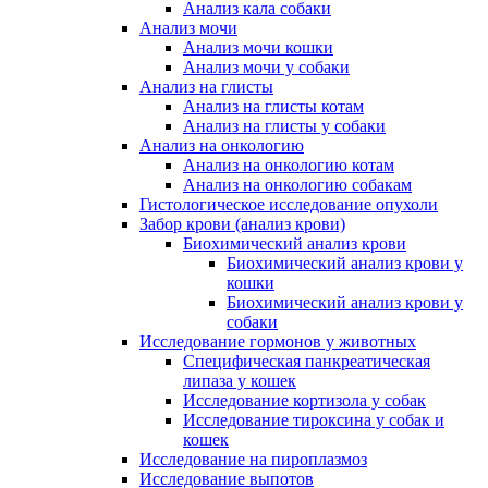
Анализ кала собаки
Анализ мочи
Анализ мочи кошки
Анализ мочи у собаки
Анализ на глисты
Анализ на глисты котам
Анализ на глисты у собаки
Анализ на онкологию
Анализ на онкологию котам
Анализ на онкологию собакам
Гистологическое исследование опухоли
Забор крови (анализ крови)
Биохимический анализ крови
Биохимический анализ крови у
кошки
Биохимический анализ крови у
собаки
Исследование гормонов у животных
Специфическая панкреатическая
липаза у кошек
Исследование кортизола у собак
Исследование тироксина у собак и
кошек
Исследование на пироплазмоз
Исследование выпотов