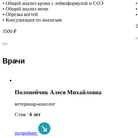
• Общий анализ крови с лейкоформулой и СОЭ
•
• Общий анализ мочи
•
• Обрезка когтей
•
• Консультация по анализам
2
3500 ₽
Врачи
Полонейчик Алеся Михайловна
ветеринар-кинолог
Стаж :
6 лет
подробнее