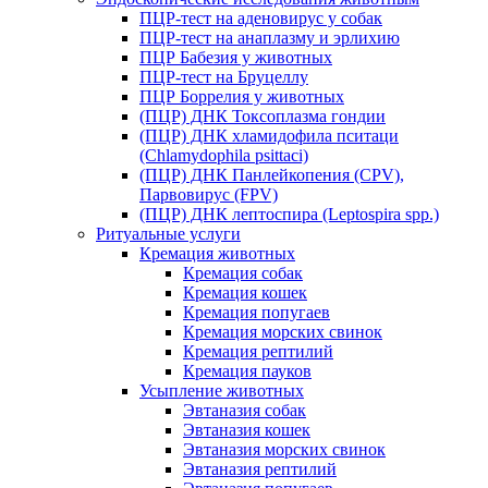
ПЦР-тест на аденовирус у собак
ПЦР-тест на анаплазму и эрлихию
ПЦР Бабезия у животных
ПЦР-тест на Бруцеллу
ПЦР Боррелия у животных
(ПЦР) ДНК Токсоплазма гондии
(ПЦР) ДНК хламидофила пситаци
(Chlamydophila psittaci)
(ПЦР) ДНК Панлейкопения (CPV),
Парвовирус (FPV)
(ПЦР) ДНК лептоспира (Leptospira spp.)
Ритуальные услуги
Кремация животных
Кремация собак
Кремация кошек
Кремация попугаев
Кремация морских свинок
Кремация рептилий
Кремация пауков
Усыпление животных
Эвтаназия собак
Эвтаназия кошек
Эвтаназия морских свинок
Эвтаназия рептилий