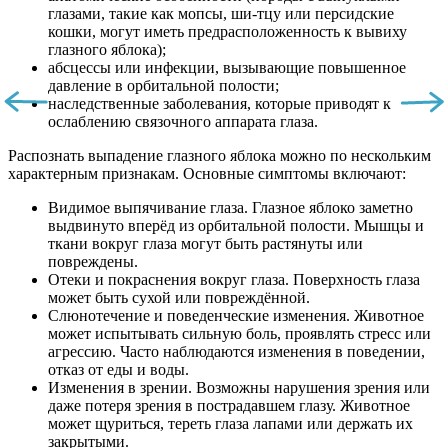
глазами, такие как мопсы, ши-тцу или персидские
кошки, могут иметь предрасположенность к вывиху
глазного яблока);
абсцессы или инфекции, вызывающие повышенное
давление в орбитальной полости;
наследственные заболевания, которые приводят к
ослаблению связочного аппарата глаза.
Распознать выпадение глазного яблока можно по нескольким
характерным признакам. Основные симптомы включают:
Видимое выпячивание глаза. Глазное яблоко заметно
выдвинуто вперёд из орбитальной полости. Мышцы и
ткани вокруг глаза могут быть растянуты или
повреждены.
Отеки и покраснения вокруг глаза. Поверхность глаза
может быть сухой или повреждённой.
Слюнотечение и поведенческие изменения. Животное
может испытывать сильную боль, проявлять стресс или
агрессию. Часто наблюдаются изменения в поведении,
отказ от еды и воды.
Изменения в зрении. Возможны нарушения зрения или
даже потеря зрения в пострадавшем глазу. Животное
может щуриться, тереть глаза лапами или держать их
закрытыми.