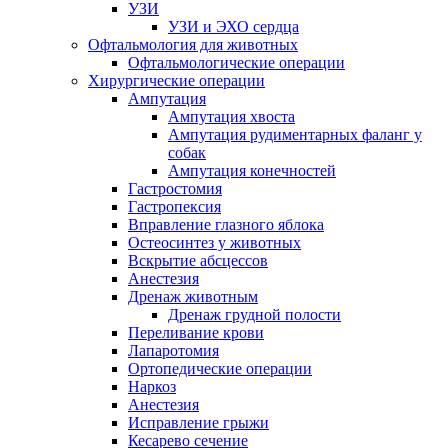
УЗИ
УЗИ и ЭХО сердца
Офтальмология для животных
Офтальмологические операции
Хирургические операции
Ампутация
Ампутация хвоста
Ампутация рудиментарных фаланг у
собак
Ампутация конечностей
Гастростомия
Гастропексия
Вправление глазного яблока
Остеосинтез у животных
Вскрытие абсцессов
Анестезия
Дренаж животным
Дренаж грудной полости
Переливание крови
Лапаротомия
Ортопедические операции
Наркоз
Анестезия
Исправление грыжи
Кесарево сечение