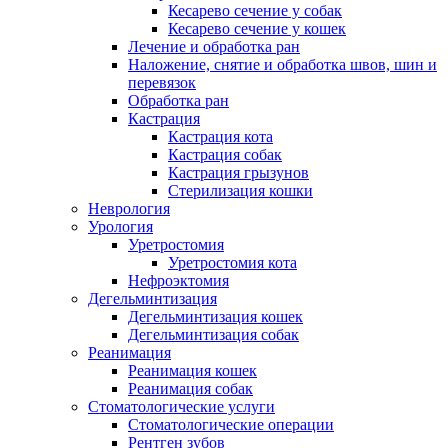
Кесарево сечение у собак
Кесарево сечение у кошек
Лечение и обработка ран
Наложение, снятие и обработка швов, шин и
перевязок
Обработка ран
Кастрация
Кастрация кота
Кастрация собак
Кастрация грызунов
Стерилизация кошки
Неврология
Урология
Уретростомия
Уретростомия кота
Нефроэктомия
Дегельминтизация
Дегельминтизация кошек
Дегельминтизация собак
Реанимация
Реанимация кошек
Реанимация собак
Стоматологические услуги
Стоматологические операции
Рентген зубов