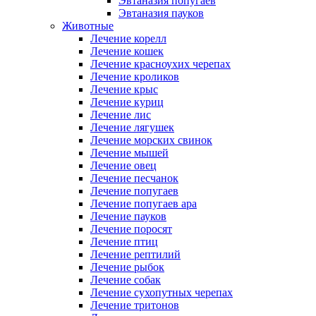
Эвтаназия попугаев
Эвтаназия пауков
Животные
Лечение корелл
Лечение кошек
Лечение красноухих черепах
Лечение кроликов
Лечение крыс
Лечение куриц
Лечение лис
Лечение лягушек
Лечение морских свинок
Лечение мышей
Лечение овец
Лечение песчанок
Лечение попугаев
Лечение попугаев ара
Лечение пауков
Лечение поросят
Лечение птиц
Лечение рептилий
Лечение рыбок
Лечение собак
Лечение сухопутных черепах
Лечение тритонов