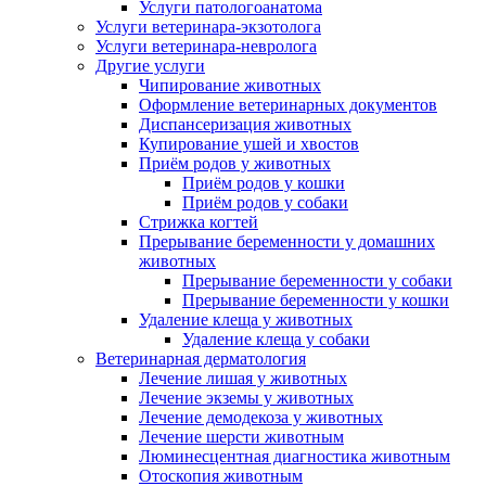
Услуги патологоанатома
Услуги ветеринара-экзотолога
Услуги ветеринара-невролога
Другие услуги
Чипирование животных
Оформление ветеринарных документов
Диспансеризация животных
Купирование ушей и хвостов
Приём родов у животных
Приём родов у кошки
Приём родов у собаки
Стрижка когтей
Прерывание беременности у домашних
животных
Прерывание беременности у собаки
Прерывание беременности у кошки
Удаление клеща у животных
Удаление клеща у собаки
Ветеринарная дерматология
Лечение лишая у животных
Лечение экземы у животных
Лечение демодекоза у животных
Лечение шерсти животным
Люминесцентная диагностика животным
Отоскопия животным