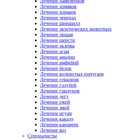
Лечение хамелеонов
Лечение хомяков
Лечение хорьков
Лечение черепах
Лечение шиншилл
Лечение экзотических животных
Лечение лишая
Лечение шерсти
Лечение экземы
Лечение агам
Лечение амадин
Лечение амфибий
Лечение белок
Лечение волнистых попугаев
Лечение гекконов
Лечение голубей
Лечение грызунов
Лечение дегу
Лечение ежей
Лечение змей
Лечение игуан
Лечение какаду
Лечение канареек
Лечение коз
Специалисты