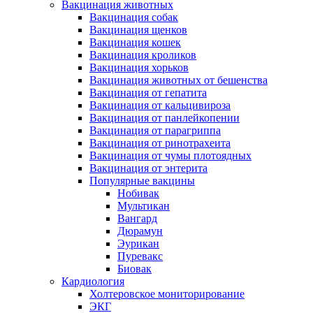
Вакцинация животных
Вакцинация собак
Вакцинация щенков
Вакцинация кошек
Вакцинация кроликов
Вакцинация хорьков
Вакцинация животных от бешенства
Вакцинация от гепатита
Вакцинация от кальцивироза
Вакцинация от панлейкопении
Вакцинация от парагриппа
Вакцинация от ринотрахеита
Вакцинация от чумы плотоядных
Вакцинация от энтерита
Популярные вакцины
Нобивак
Мультикан
Вангард
Дюрамун
Эурикан
Пуревакс
Биовак
Кардиология
Холтеровское мониторирование
ЭКГ