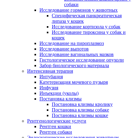
собаки
Исследование гормонов у животных
Специфическая панкреатическая
липаза у кошек
Исследование кортизола у собак
Исследование тироксина у собак и
кошек
Исследование на пироплазмоз
Исследование выпотов
Исследование вагинальных мазков
Гистологическое исследование опухоли
Забор биологического материала
Интенсивная терапия
Интубация
Катетеризация мочевого пузыря
Инфузия
Инъекции (уколы)
Постановка клизмы
Постановка клизмы кролику
Постановка клизмы собаке
Постановка клизмы кошке
Рентгенологические услуги
Рентген кошки
Рентген собаки
Эндоскопические исследования животным