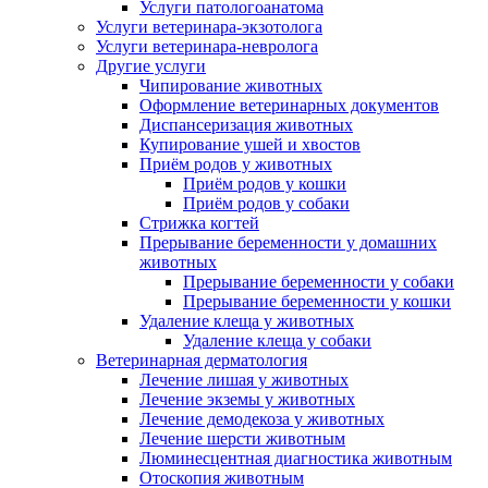
Услуги патологоанатома
Услуги ветеринара-экзотолога
Услуги ветеринара-невролога
Другие услуги
Чипирование животных
Оформление ветеринарных документов
Диспансеризация животных
Купирование ушей и хвостов
Приём родов у животных
Приём родов у кошки
Приём родов у собаки
Стрижка когтей
Прерывание беременности у домашних
животных
Прерывание беременности у собаки
Прерывание беременности у кошки
Удаление клеща у животных
Удаление клеща у собаки
Ветеринарная дерматология
Лечение лишая у животных
Лечение экземы у животных
Лечение демодекоза у животных
Лечение шерсти животным
Люминесцентная диагностика животным
Отоскопия животным