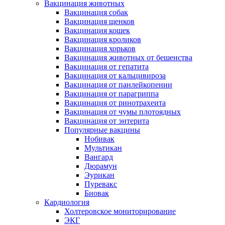
Вакцинация животных
Вакцинация собак
Вакцинация щенков
Вакцинация кошек
Вакцинация кроликов
Вакцинация хорьков
Вакцинация животных от бешенства
Вакцинация от гепатита
Вакцинация от кальцивироза
Вакцинация от панлейкопении
Вакцинация от парагриппа
Вакцинация от ринотрахеита
Вакцинация от чумы плотоядных
Вакцинация от энтерита
Популярные вакцины
Нобивак
Мультикан
Вангард
Дюрамун
Эурикан
Пуревакс
Биовак
Кардиология
Холтеровское мониторирование
ЭКГ