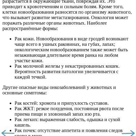
разрастается в окружающие ткани, повреждая их. Это
приводит к кровотечениям и сильным болям. Кроме того,
клетки новообразования разносятся по организму животного,
что вызывает развитие метастазирования.
Онкология может
поражать различные органы животных. Наиболее
распространённые формы:
Рак кожи. Новообразования в виде гроздей возникают
чаще всего в ушных раковинах, на губах, лапах;
онкологическим новообразованием также может быть
незаживающая длительное время ранка на любом
участке кожи.
Рак молочной железы у некастрированных кошек.
Вероятность развития патологии увеличивается с
каждой течкой.
Другие опасные виды онкозаболеваний у животных и
основные симптомы:
Рак костей: хромота и припухлость суставов.
Рак ЖКТ: резкое похудения, постоянная рвота после
приема пищи и зловонный запах изо рта.
Рак легких: выраженная слабость, одышка и сухой
кашель.
Рак почек: отсутствие аппетита и появления следов
крови в моче.