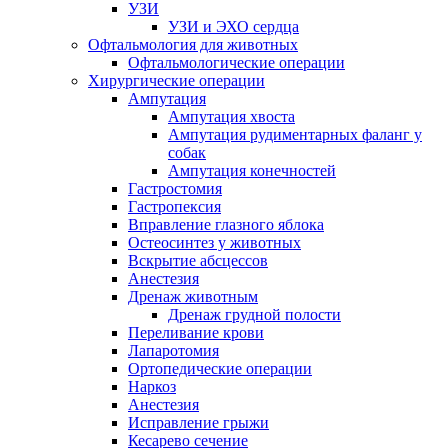
УЗИ
УЗИ и ЭХО сердца
Офтальмология для животных
Офтальмологические операции
Хирургические операции
Ампутация
Ампутация хвоста
Ампутация рудиментарных фаланг у
собак
Ампутация конечностей
Гастростомия
Гастропексия
Вправление глазного яблока
Остеосинтез у животных
Вскрытие абсцессов
Анестезия
Дренаж животным
Дренаж грудной полости
Переливание крови
Лапаротомия
Ортопедические операции
Наркоз
Анестезия
Исправление грыжи
Кесарево сечение