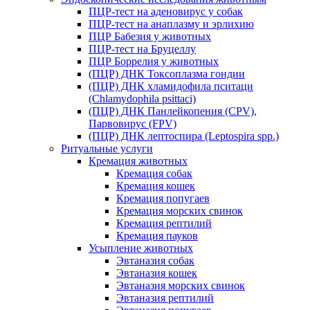
ПЦР-тест на аденовирус у собак
ПЦР-тест на анаплазму и эрлихию
ПЦР Бабезия у животных
ПЦР-тест на Бруцеллу
ПЦР Боррелия у животных
(ПЦР) ДНК Токсоплазма гондии
(ПЦР) ДНК хламидофила пситаци
(Chlamydophila psittaci)
(ПЦР) ДНК Панлейкопения (CPV),
Парвовирус (FPV)
(ПЦР) ДНК лептоспира (Leptospira spp.)
Ритуальные услуги
Кремация животных
Кремация собак
Кремация кошек
Кремация попугаев
Кремация морских свинок
Кремация рептилий
Кремация пауков
Усыпление животных
Эвтаназия собак
Эвтаназия кошек
Эвтаназия морских свинок
Эвтаназия рептилий