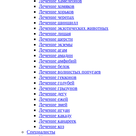
Лечение хамелеонов
Лечение хомяков
Лечение хорьков
Лечение черепах
Лечение шиншилл
Лечение экзотических животных
Лечение лишая
Лечение шерсти
Лечение экземы
Лечение агам
Лечение амадин
Лечение амфибий
Лечение белок
Лечение волнистых попугаев
Лечение гекконов
Лечение голубей
Лечение грызунов
Лечение дегу
Лечение ежей
Лечение змей
Лечение игуан
Лечение какаду
Лечение канареек
Лечение коз
Специалисты