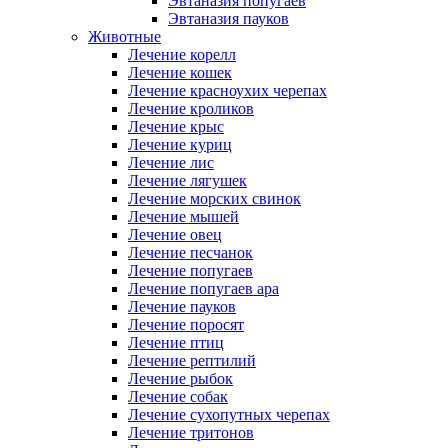
Эвтаназия попугаев
Эвтаназия пауков
Животные
Лечение корелл
Лечение кошек
Лечение красноухих черепах
Лечение кроликов
Лечение крыс
Лечение куриц
Лечение лис
Лечение лягушек
Лечение морских свинок
Лечение мышей
Лечение овец
Лечение песчанок
Лечение попугаев
Лечение попугаев ара
Лечение пауков
Лечение поросят
Лечение птиц
Лечение рептилий
Лечение рыбок
Лечение собак
Лечение сухопутных черепах
Лечение тритонов