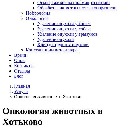
Осмотр животных на микроспорию
Обработка животных от эктопаразитов
Нефрология
Онкология
Удаление опухоли у кошек
Удаление опухоли у собак
Удаление опухоли у грызунов
Удаление опухоли
Криодеструкция опухоли
Консультации ветеринара
Врачи
О нас
Контакты
Отзывы
Блог
Главная
Услуги
Онкология животных в Хотьково
Онкология животных в
Хотьково