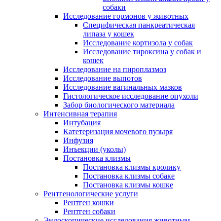
собаки
Исследование гормонов у животных
Специфическая панкреатическая
липаза у кошек
Исследование кортизола у собак
Исследование тироксина у собак и
кошек
Исследование на пироплазмоз
Исследование выпотов
Исследование вагинальных мазков
Гистологическое исследование опухоли
Забор биологического материала
Интенсивная терапия
Интубация
Катетеризация мочевого пузыря
Инфузия
Инъекции (уколы)
Постановка клизмы
Постановка клизмы кролику
Постановка клизмы собаке
Постановка клизмы кошке
Рентгенологические услуги
Рентген кошки
Рентген собаки
Эндоскопические исследования животным