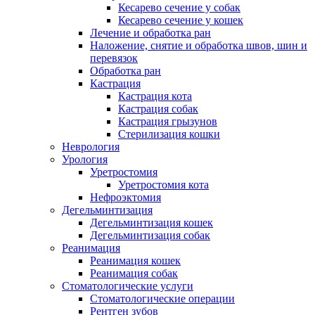
Кесарево сечение у собак
Кесарево сечение у кошек
Лечение и обработка ран
Наложение, снятие и обработка швов, шин и
перевязок
Обработка ран
Кастрация
Кастрация кота
Кастрация собак
Кастрация грызунов
Стерилизация кошки
Неврология
Урология
Уретростомия
Уретростомия кота
Нефроэктомия
Дегельминтизация
Дегельминтизация кошек
Дегельминтизация собак
Реанимация
Реанимация кошек
Реанимация собак
Стоматологические услуги
Стоматологические операции
Рентген зубов