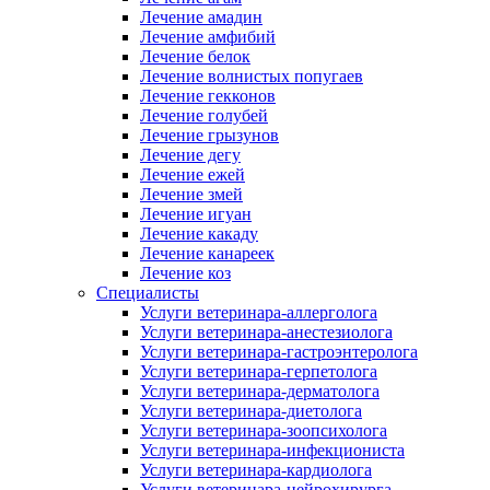
Лечение амадин
Лечение амфибий
Лечение белок
Лечение волнистых попугаев
Лечение гекконов
Лечение голубей
Лечение грызунов
Лечение дегу
Лечение ежей
Лечение змей
Лечение игуан
Лечение какаду
Лечение канареек
Лечение коз
Специалисты
Услуги ветеринара-аллерголога
Услуги ветеринара-анестезиолога
Услуги ветеринара-гастроэнтеролога
Услуги ветеринара-герпетолога
Услуги ветеринара-дерматолога
Услуги ветеринара-диетолога
Услуги ветеринара-зоопсихолога
Услуги ветеринара-инфекциониста
Услуги ветеринара-кардиолога
Услуги ветеринара-нейрохирурга