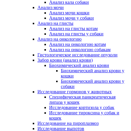
Анализ кала собаки
Анализ мочи
Анализ мочи кошки
Анализ мочи у собаки
Анализ на глисты
Анализ на глисты котам
Анализ на глисты у собаки
Анализ на онкологию
Анализ на онкологию котам
Анализ на онкологию собакам
Гистологическое исследование опухоли
Забор крови (анализ крови)
Биохимический анализ крови
Биохимический анализ крови у
кошки
Биохимический анализ крови у
собаки
Исследование гормонов у животных
Специфическая панкреатическая
липаза у кошек
Исследование кортизола у собак
Исследование тироксина у собак и
кошек
Исследование на пироплазмоз
Исследование выпотов