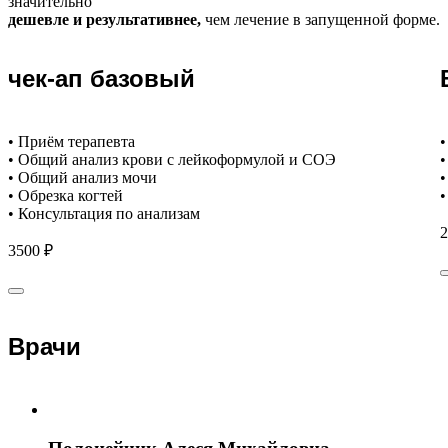
значительно
дешевле и результативнее,
чем лечение в запущенной форме.
чек-ап базовый
• Приём терапевта
•
• Общий анализ крови с лейкоформулой и СОЭ
•
• Общий анализ мочи
•
• Обрезка когтей
•
• Консультация по анализам
2
3500 ₽
Врачи