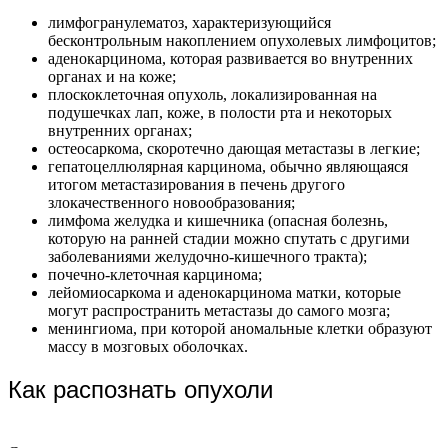
лимфогранулематоз, характеризующийся
бесконтрольным накоплением опухолевых лимфоцитов;
аденокарцинома, которая развивается во внутренних
органах и на коже;
плоскоклеточная опухоль, локализированная на
подушечках лап, коже, в полости рта и некоторых
внутренних органах;
остеосаркома, скоротечно дающая метастазы в легкие;
гепатоцеллюлярная карцинома, обычно являющаяся
итогом метастазирования в печень другого
злокачественного новообразования;
лимфома желудка и кишечника (опасная болезнь,
которую на ранней стадии можно спутать с другими
заболеваниями желудочно-кишечного тракта);
почечно-клеточная карцинома;
лейомиосаркома и аденокарцинома матки, которые
могут распространить метастазы до самого мозга;
менингиома, при которой аномальные клетки образуют
массу в мозговых оболочках.
Как распознать опухоли