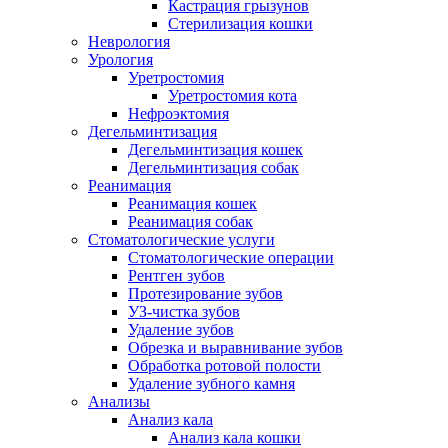
Кастрация грызунов
Стерилизация кошки
Неврология
Урология
Уретростомия
Уретростомия кота
Нефроэктомия
Дегельминтизация
Дегельминтизация кошек
Дегельминтизация собак
Реанимация
Реанимация кошек
Реанимация собак
Стоматологические услуги
Стоматологические операции
Рентген зубов
Протезирование зубов
УЗ-чистка зубов
Удаление зубов
Обрезка и выравнивание зубов
Обработка ротовой полости
Удаление зубного камня
Анализы
Анализ кала
Анализ кала кошки