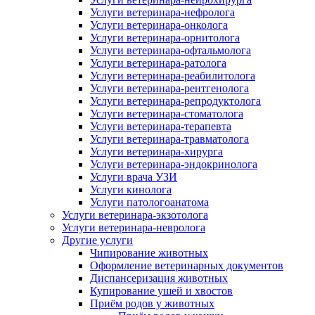
Услуги ветеринара-нефролога
Услуги ветеринара-онколога
Услуги ветеринара-орнитолога
Услуги ветеринара-офтальмолога
Услуги ветеринара-ратолога
Услуги ветеринара-реабилитолога
Услуги ветеринара-рентгенолога
Услуги ветеринара-репродуктолога
Услуги ветеринара-стоматолога
Услуги ветеринара-терапевта
Услуги ветеринара-травматолога
Услуги ветеринара-хирурга
Услуги ветеринара-эндокринолога
Услуги врача УЗИ
Услуги кинолога
Услуги патологоанатома
Услуги ветеринара-экзотолога
Услуги ветеринара-невролога
Другие услуги
Чипирование животных
Оформление ветеринарных документов
Диспансеризация животных
Купирование ушей и хвостов
Приём родов у животных