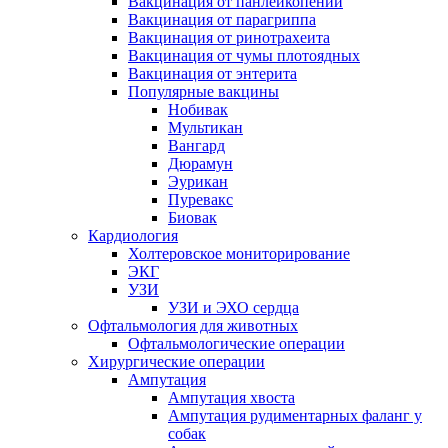
Вакцинация от панлейкопении
Вакцинация от парагриппа
Вакцинация от ринотрахеита
Вакцинация от чумы плотоядных
Вакцинация от энтерита
Популярные вакцины
Нобивак
Мультикан
Вангард
Дюрамун
Эурикан
Пуревакс
Биовак
Кардиология
Холтеровское мониторирование
ЭКГ
УЗИ
УЗИ и ЭХО сердца
Офтальмология для животных
Офтальмологические операции
Хирургические операции
Ампутация
Ампутация хвоста
Ампутация рудиментарных фаланг у
собак