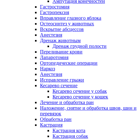
Ампутация конечностей
Гастростомия
Гастропексия
Вправление глазного яблока
Остеосинтез у животных
Вскрытие абсцессов
Анестезия
Дренаж животным
Дренаж грудной полости
Переливание крови
Лапаротомия
Ортопедические операции
Наркоз
Анестезия
Исправление грыжи
Кесарево сечение
Кесарево сечение у собак
Кесарево сечение у кошек
Лечение и обработка ран
Наложение, снятие и обработка швов, шин и
перевязок
Обработка ран
Кастрация
Кастрация кота
Кастрация собак