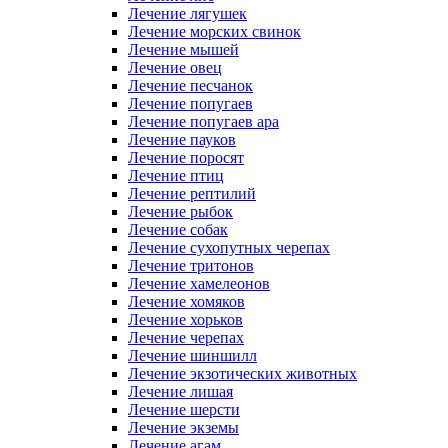
Лечение лягушек
Лечение морских свинок
Лечение мышей
Лечение овец
Лечение песчанок
Лечение попугаев
Лечение попугаев ара
Лечение пауков
Лечение поросят
Лечение птиц
Лечение рептилий
Лечение рыбок
Лечение собак
Лечение сухопутных черепах
Лечение тритонов
Лечение хамелеонов
Лечение хомяков
Лечение хорьков
Лечение черепах
Лечение шиншилл
Лечение экзотических животных
Лечение лишая
Лечение шерсти
Лечение экземы
Лечение агам