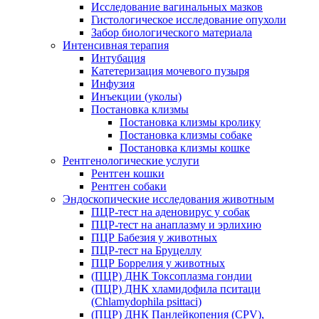
Исследование вагинальных мазков
Гистологическое исследование опухоли
Забор биологического материала
Интенсивная терапия
Интубация
Катетеризация мочевого пузыря
Инфузия
Инъекции (уколы)
Постановка клизмы
Постановка клизмы кролику
Постановка клизмы собаке
Постановка клизмы кошке
Рентгенологические услуги
Рентген кошки
Рентген собаки
Эндоскопические исследования животным
ПЦР-тест на аденовирус у собак
ПЦР-тест на анаплазму и эрлихию
ПЦР Бабезия у животных
ПЦР-тест на Бруцеллу
ПЦР Боррелия у животных
(ПЦР) ДНК Токсоплазма гондии
(ПЦР) ДНК хламидофила пситаци
(Chlamydophila psittaci)
(ПЦР) ДНК Панлейкопения (CPV),