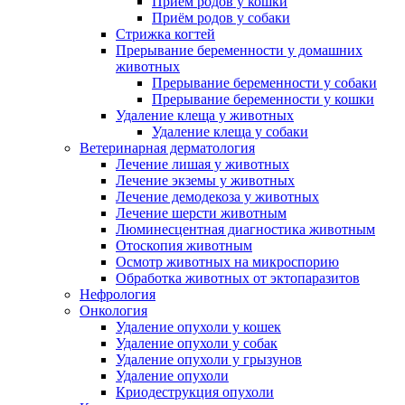
Приём родов у кошки
Приём родов у собаки
Стрижка когтей
Прерывание беременности у домашних
животных
Прерывание беременности у собаки
Прерывание беременности у кошки
Удаление клеща у животных
Удаление клеща у собаки
Ветеринарная дерматология
Лечение лишая у животных
Лечение экземы у животных
Лечение демодекоза у животных
Лечение шерсти животным
Люминесцентная диагностика животным
Отоскопия животным
Осмотр животных на микроспорию
Обработка животных от эктопаразитов
Нефрология
Онкология
Удаление опухоли у кошек
Удаление опухоли у собак
Удаление опухоли у грызунов
Удаление опухоли
Криодеструкция опухоли