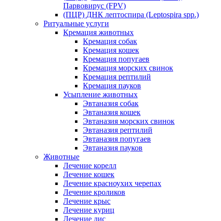
Парвовирус (FPV)
(ПЦР) ДНК лептоспира (Leptospira spp.)
Ритуальные услуги
Кремация животных
Кремация собак
Кремация кошек
Кремация попугаев
Кремация морских свинок
Кремация рептилий
Кремация пауков
Усыпление животных
Эвтаназия собак
Эвтаназия кошек
Эвтаназия морских свинок
Эвтаназия рептилий
Эвтаназия попугаев
Эвтаназия пауков
Животные
Лечение корелл
Лечение кошек
Лечение красноухих черепах
Лечение кроликов
Лечение крыс
Лечение куриц
Лечение лис