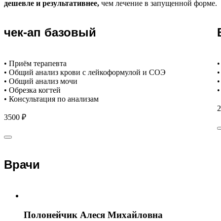
дешевле и результативнее,
чем лечение в запущенной форме.
чек-ап базовый
• Приём терапевта
•
• Общий анализ крови с лейкоформулой и СОЭ
•
• Общий анализ мочи
•
• Обрезка когтей
•
• Консультация по анализам
2
3500 ₽
Врачи
Полонейчик Алеся Михайловна