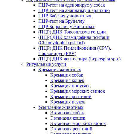
ПЦР-тест на аденовирус у собак
ПЦР-тест на анаплазму и эрлихию
ПЦР Бабезия у животных
ПЦР-тест на Бруцеллу
ПЦР Боррелия у животных
(ПЦР) ДНК Токсоплазма гондии
(ПЦР) ДНК хламидофила пситаци
(Chlamydophila psittaci)
(ПЦР) ДНК Панлейкопения (CPV),
Парвовирус (FPV)
(ПЦР) ДНК лептоспира (Leptospira spp.)
Ритуальные услуги
Кремация животных
Кремация собак
Кремация кошек
Кремация попугаев
Кремация морских свинок
Кремация рептилий
Кремация пауков
Усыпление животных
Эвтаназия собак
Эвтаназия кошек
Эвтаназия морских свинок
Эвтаназия рептилий