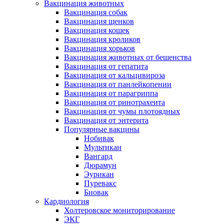
Вакцинация животных
Вакцинация собак
Вакцинация щенков
Вакцинация кошек
Вакцинация кроликов
Вакцинация хорьков
Вакцинация животных от бешенства
Вакцинация от гепатита
Вакцинация от кальцивироза
Вакцинация от панлейкопении
Вакцинация от парагриппа
Вакцинация от ринотрахеита
Вакцинация от чумы плотоядных
Вакцинация от энтерита
Популярные вакцины
Нобивак
Мультикан
Вангард
Дюрамун
Эурикан
Пуревакс
Биовак
Кардиология
Холтеровское мониторирование
ЭКГ