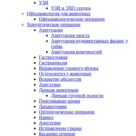
УЗИ
УЗИ и ЭХО сердца
Офтальмология для животных
Офтальмологические операции
Хирургические операции
Ампутация
Ампутация хвоста
Ампутация рудиментарных фаланг у
собак
Ампутация конечностей
Гастростомия
Гастропексия
Вправление глазного яблока
Остеосинтез у животных
Вскрытие абсцессов
Анестезия
Дренаж животным
Дренаж грудной полости
Переливание крови
Лапаротомия
Ортопедические операции
Наркоз
Анестезия
Исправление грыжи
Кесарево сечение