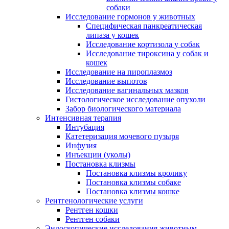
собаки
Исследование гормонов у животных
Специфическая панкреатическая
липаза у кошек
Исследование кортизола у собак
Исследование тироксина у собак и
кошек
Исследование на пироплазмоз
Исследование выпотов
Исследование вагинальных мазков
Гистологическое исследование опухоли
Забор биологического материала
Интенсивная терапия
Интубация
Катетеризация мочевого пузыря
Инфузия
Инъекции (уколы)
Постановка клизмы
Постановка клизмы кролику
Постановка клизмы собаке
Постановка клизмы кошке
Рентгенологические услуги
Рентген кошки
Рентген собаки
Эндоскопические исследования животным