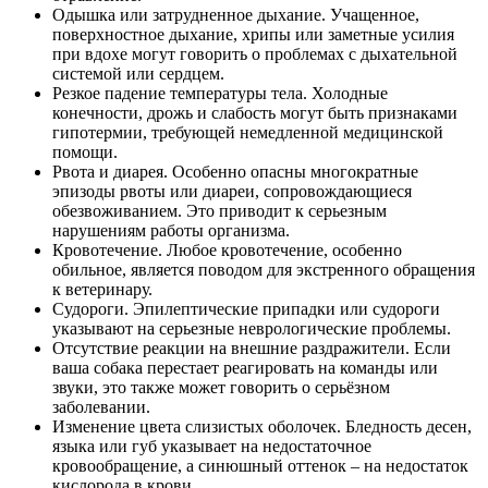
Одышка или затрудненное дыхание. Учащенное,
поверхностное дыхание, хрипы или заметные усилия
при вдохе могут говорить о проблемах с дыхательной
системой или сердцем.
Резкое падение температуры тела. Холодные
конечности, дрожь и слабость могут быть признаками
гипотермии, требующей немедленной медицинской
помощи.
Рвота и диарея. Особенно опасны многократные
эпизоды рвоты или диареи, сопровождающиеся
обезвоживанием. Это приводит к серьезным
нарушениям работы организма.
Кровотечение. Любое кровотечение, особенно
обильное, является поводом для экстренного обращения
к ветеринару.
Судороги. Эпилептические припадки или судороги
указывают на серьезные неврологические проблемы.
Отсутствие реакции на внешние раздражители. Если
ваша собака перестает реагировать на команды или
звуки, это также может говорить о серьёзном
заболевании.
Изменение цвета слизистых оболочек. Бледность десен,
языка или губ указывает на недостаточное
кровообращение, а синюшный оттенок – на недостаток
кислорода в крови.