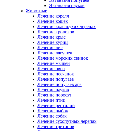
Эвтаназия попугаев
Эвтаназия пауков
Животные
Лечение корелл
Лечение кошек
Лечение красноухих черепах
Лечение кроликов
Лечение крыс
Лечение куриц
Лечение лис
Лечение лягушек
Лечение морских свинок
Лечение мышей
Лечение овец
Лечение песчанок
Лечение попугаев
Лечение попугаев ара
Лечение пауков
Лечение поросят
Лечение птиц
Лечение рептилий
Лечение рыбок
Лечение собак
Лечение сухопутных черепах
Лечение тритонов