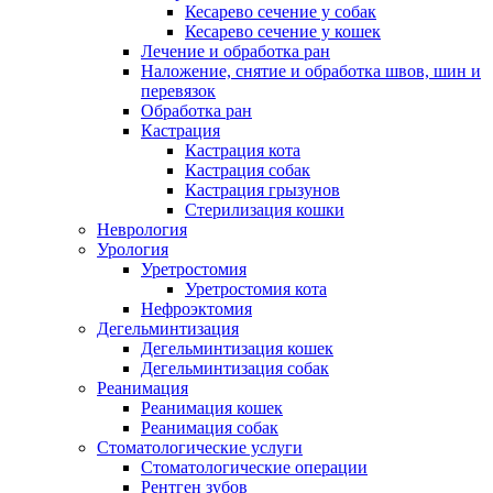
Кесарево сечение у собак
Кесарево сечение у кошек
Лечение и обработка ран
Наложение, снятие и обработка швов, шин и
перевязок
Обработка ран
Кастрация
Кастрация кота
Кастрация собак
Кастрация грызунов
Стерилизация кошки
Неврология
Урология
Уретростомия
Уретростомия кота
Нефроэктомия
Дегельминтизация
Дегельминтизация кошек
Дегельминтизация собак
Реанимация
Реанимация кошек
Реанимация собак
Стоматологические услуги
Стоматологические операции
Рентген зубов