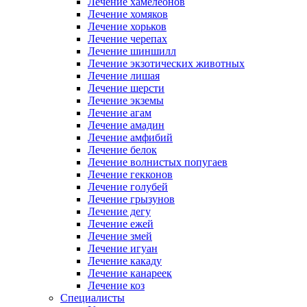
Лечение хамелеонов
Лечение хомяков
Лечение хорьков
Лечение черепах
Лечение шиншилл
Лечение экзотических животных
Лечение лишая
Лечение шерсти
Лечение экземы
Лечение агам
Лечение амадин
Лечение амфибий
Лечение белок
Лечение волнистых попугаев
Лечение гекконов
Лечение голубей
Лечение грызунов
Лечение дегу
Лечение ежей
Лечение змей
Лечение игуан
Лечение какаду
Лечение канареек
Лечение коз
Специалисты