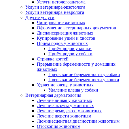
Услуги патологоанатома
Услуги ветеринара-экзотолога
Услуги ветеринара-невролога
Другие услуги
Чипирование животных
Оформление ветеринарных документов
Диспансеризация животных
Купирование ушей и хвостов
Приём родов у животных
Приём родов у кошки
Приём родов у собаки
Стрижка когтей
Прерывание беременности у домашних
животных
Прерывание беременности у собаки
Прерывание беременности у кошки
Удаление клеща у животных
Удаление клеща у собаки
Ветеринарная дерматология
Лечение лишая у животных
Лечение экземы у животных
Лечение демодекоза у животных
Лечение шерсти животным
Люминесцентная диагностика животным
Отоскопия животным