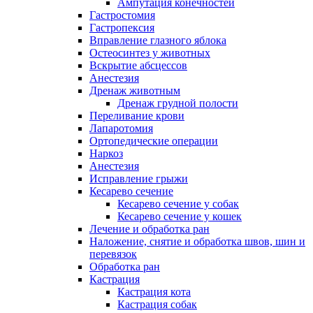
Ампутация конечностей
Гастростомия
Гастропексия
Вправление глазного яблока
Остеосинтез у животных
Вскрытие абсцессов
Анестезия
Дренаж животным
Дренаж грудной полости
Переливание крови
Лапаротомия
Ортопедические операции
Наркоз
Анестезия
Исправление грыжи
Кесарево сечение
Кесарево сечение у собак
Кесарево сечение у кошек
Лечение и обработка ран
Наложение, снятие и обработка швов, шин и
перевязок
Обработка ран
Кастрация
Кастрация кота
Кастрация собак