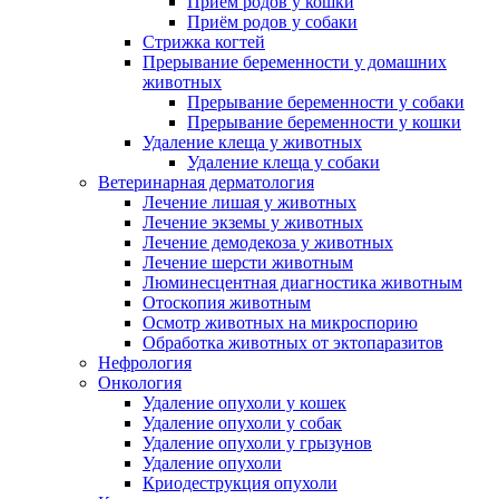
Приём родов у кошки
Приём родов у собаки
Стрижка когтей
Прерывание беременности у домашних
животных
Прерывание беременности у собаки
Прерывание беременности у кошки
Удаление клеща у животных
Удаление клеща у собаки
Ветеринарная дерматология
Лечение лишая у животных
Лечение экземы у животных
Лечение демодекоза у животных
Лечение шерсти животным
Люминесцентная диагностика животным
Отоскопия животным
Осмотр животных на микроспорию
Обработка животных от эктопаразитов
Нефрология
Онкология
Удаление опухоли у кошек
Удаление опухоли у собак
Удаление опухоли у грызунов
Удаление опухоли
Криодеструкция опухоли