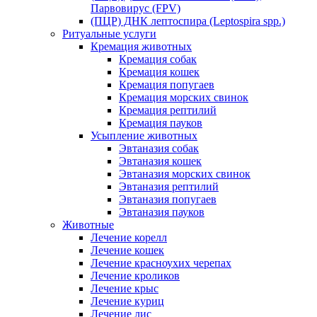
Парвовирус (FPV)
(ПЦР) ДНК лептоспира (Leptospira spp.)
Ритуальные услуги
Кремация животных
Кремация собак
Кремация кошек
Кремация попугаев
Кремация морских свинок
Кремация рептилий
Кремация пауков
Усыпление животных
Эвтаназия собак
Эвтаназия кошек
Эвтаназия морских свинок
Эвтаназия рептилий
Эвтаназия попугаев
Эвтаназия пауков
Животные
Лечение корелл
Лечение кошек
Лечение красноухих черепах
Лечение кроликов
Лечение крыс
Лечение куриц
Лечение лис