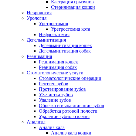
Кастрация грызунов
Стерилизация кошки
Неврология
Урология
Уретростомия
Уретростомия кота
Нефроэктомия
Дегельминтизация
Дегельминтизация кошек
Дегельминтизация собак
Реанимация
Реанимация кошек
Реанимация собак
Стоматологические услуги
Стоматологические операции
Рентген зубов
Протезирование зубов
УЗ-чистка зубов
Удаление зубов
Обрезка и выравнивание зубов
Обработка ротовой полости
Удаление зубного камня
Анализы
Анализ кала
Анализ кала кошки