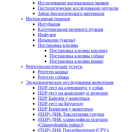
Исследование вагинальных мазков
Гистологическое исследование опухоли
Забор биологического материала
Интенсивная терапия
Интубация
Катетеризация мочевого пузыря
Инфузия
Инъекции (уколы)
Постановка клизмы
Постановка клизмы кролику
Постановка клизмы собаке
Постановка клизмы кошке
Рентгенологические услуги
Рентген кошки
Рентген собаки
Эндоскопические исследования животным
ПЦР-тест на аденовирус у собак
ПЦР-тест на анаплазму и эрлихию
ПЦР Бабезия у животных
ПЦР-тест на Бруцеллу
ПЦР Боррелия у животных
(ПЦР) ДНК Токсоплазма гондии
(ПЦР) ДНК хламидофила пситаци
(Chlamydophila psittaci)
(ПЦР) ДНК Панлейкопения (CPV),