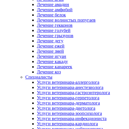
Лечение амадин
Лечение амфибий
Лечение белок
Лечение волнистых попугаев
Лечение гекконов
Лечение голубей
Лечение грызунов
Лечение дегу
Лечение ежей
Лечение змей
Лечение игуан
Лечение какаду
Лечение канареек
Лечение коз
Специалисты
Услуги ветеринара-аллерголога
Услуги ветеринара-анестезиолога
Услуги ветеринара-гастроэнтеролога
Услуги ветеринара-герпетолога
Услуги ветеринара-дерматолога
Услуги ветеринара-диетолога
Услуги ветеринара-зоопсихолога
Услуги ветеринара-инфекциониста
Услуги ветеринара-кардиолога
Услуги ветеринара-нейрохирурга