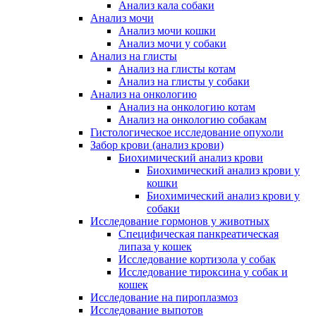
Анализ кала собаки
Анализ мочи
Анализ мочи кошки
Анализ мочи у собаки
Анализ на глисты
Анализ на глисты котам
Анализ на глисты у собаки
Анализ на онкологию
Анализ на онкологию котам
Анализ на онкологию собакам
Гистологическое исследование опухоли
Забор крови (анализ крови)
Биохимический анализ крови
Биохимический анализ крови у
кошки
Биохимический анализ крови у
собаки
Исследование гормонов у животных
Специфическая панкреатическая
липаза у кошек
Исследование кортизола у собак
Исследование тироксина у собак и
кошек
Исследование на пироплазмоз
Исследование выпотов