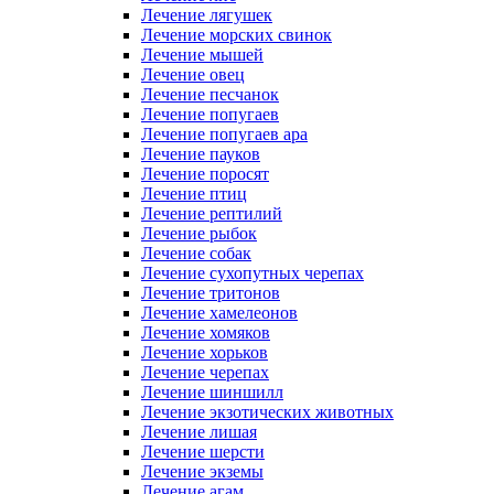
Лечение лягушек
Лечение морских свинок
Лечение мышей
Лечение овец
Лечение песчанок
Лечение попугаев
Лечение попугаев ара
Лечение пауков
Лечение поросят
Лечение птиц
Лечение рептилий
Лечение рыбок
Лечение собак
Лечение сухопутных черепах
Лечение тритонов
Лечение хамелеонов
Лечение хомяков
Лечение хорьков
Лечение черепах
Лечение шиншилл
Лечение экзотических животных
Лечение лишая
Лечение шерсти
Лечение экземы
Лечение агам