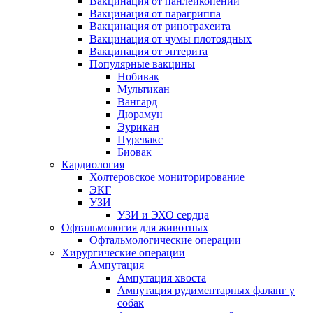
Вакцинация от панлейкопении
Вакцинация от парагриппа
Вакцинация от ринотрахеита
Вакцинация от чумы плотоядных
Вакцинация от энтерита
Популярные вакцины
Нобивак
Мультикан
Вангард
Дюрамун
Эурикан
Пуревакс
Биовак
Кардиология
Холтеровское мониторирование
ЭКГ
УЗИ
УЗИ и ЭХО сердца
Офтальмология для животных
Офтальмологические операции
Хирургические операции
Ампутация
Ампутация хвоста
Ампутация рудиментарных фаланг у
собак