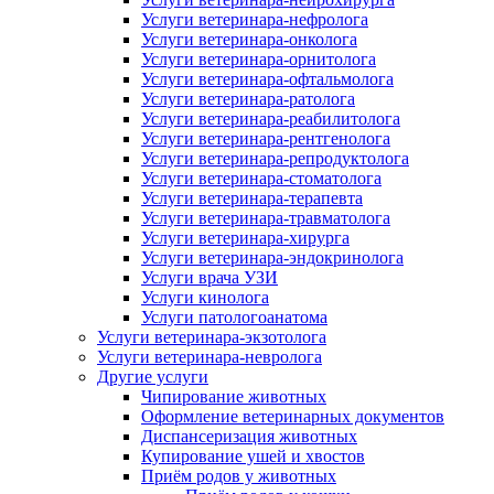
Услуги ветеринара-нефролога
Услуги ветеринара-онколога
Услуги ветеринара-орнитолога
Услуги ветеринара-офтальмолога
Услуги ветеринара-ратолога
Услуги ветеринара-реабилитолога
Услуги ветеринара-рентгенолога
Услуги ветеринара-репродуктолога
Услуги ветеринара-стоматолога
Услуги ветеринара-терапевта
Услуги ветеринара-травматолога
Услуги ветеринара-хирурга
Услуги ветеринара-эндокринолога
Услуги врача УЗИ
Услуги кинолога
Услуги патологоанатома
Услуги ветеринара-экзотолога
Услуги ветеринара-невролога
Другие услуги
Чипирование животных
Оформление ветеринарных документов
Диспансеризация животных
Купирование ушей и хвостов
Приём родов у животных