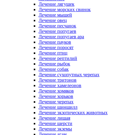
Лечение лягушек
Лечение морских свинок
Лечение мышей
Лечение овец
Лечение песчанок
Лечение попугаев
Лечение попугаев ара
Лечение пауков
Лечение поросят
Лечение птиц
Лечение рептилий
Лечение рыбок
Лечение собак
Лечение сухопутных черепах
Лечение тритонов
Лечение хамелеонов
Лечение хомяков
Лечение хорьков
Лечение черепах
Лечение шиншилл
Лечение экзотических животных
Лечение лишая
Лечение шерсти
Лечение экземы
Лечение агам