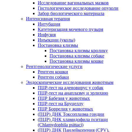
Исследование вагинальных мазков
Гистологическое исследование опухоли
Забор биологического материала
Интенсивная терапия
Интубация
Катетеризация мочевого пузыря
Инфузия
Инъекции (уколы)
Постановка клизмы
Постановка клизмы кролику
Постановка клизмы собаке
Постановка клизмы кошке
Рентгенологические услуги
Рентген кошки
Рентген собаки
Эндоскопические исследования животным
ПЦР-тест на аденовирус у собак
ПЦР-тест на анаплазму и эрлихию
ПЦР Бабезия у животных
ПЦР-тест на Бруцеллу
ПЦР Боррелия у животных
(ПЦР) ДНК Токсоплазма гондии
(ПЦР) ДНК хламидофила пситаци
(Chlamydophila psittaci)
(ПЦР) ДНК Панлейкопения (CPV),