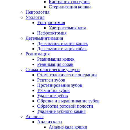
Кастрация грызунов
Стерилизация кошки
Неврология
Урология
Уретростомия
Уретростомия кота
Нефроэктомия
Дегельминтизация
Дегельминтизация кошек
Дегельминтизация собак
Реанимация
Реанимация кошек
Реанимация собак
Стоматологические услуги
Стоматологические операции
Рентген зубов
Протезирование зубов
УЗ-чистка зубов
Удаление зубов
Обрезка и выравнивание зубов
Обработка ротовой полости
Удаление зубного камня
Анализы
Анализ кала
Анализ кала кошки