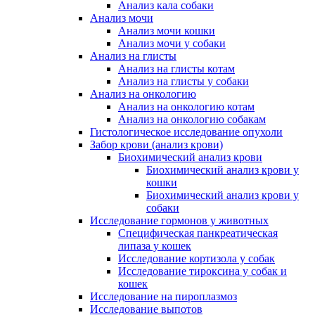
Анализ кала собаки
Анализ мочи
Анализ мочи кошки
Анализ мочи у собаки
Анализ на глисты
Анализ на глисты котам
Анализ на глисты у собаки
Анализ на онкологию
Анализ на онкологию котам
Анализ на онкологию собакам
Гистологическое исследование опухоли
Забор крови (анализ крови)
Биохимический анализ крови
Биохимический анализ крови у
кошки
Биохимический анализ крови у
собаки
Исследование гормонов у животных
Специфическая панкреатическая
липаза у кошек
Исследование кортизола у собак
Исследование тироксина у собак и
кошек
Исследование на пироплазмоз
Исследование выпотов