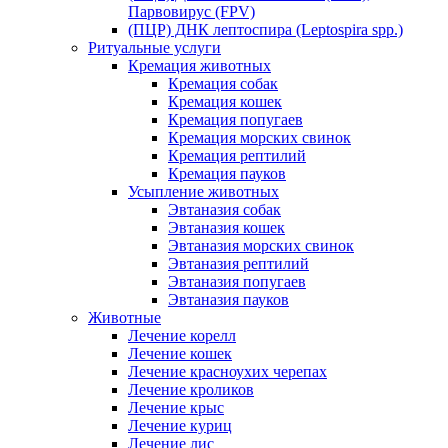
Парвовирус (FPV)
(ПЦР) ДНК лептоспира (Leptospira spp.)
Ритуальные услуги
Кремация животных
Кремация собак
Кремация кошек
Кремация попугаев
Кремация морских свинок
Кремация рептилий
Кремация пауков
Усыпление животных
Эвтаназия собак
Эвтаназия кошек
Эвтаназия морских свинок
Эвтаназия рептилий
Эвтаназия попугаев
Эвтаназия пауков
Животные
Лечение корелл
Лечение кошек
Лечение красноухих черепах
Лечение кроликов
Лечение крыс
Лечение куриц
Лечение лис