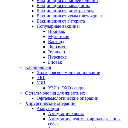
Вакцинация от панлейкопении
Вакцинация от парагриппа
Вакцинация от ринотрахеита
Вакцинация от чумы плотоядных
Вакцинация от энтерита
Популярные вакцины
Нобивак
Мультикан
Вангард
Дюрамун
Эурикан
Пуревакс
Биовак
Кардиология
Холтеровское мониторирование
ЭКГ
УЗИ
УЗИ и ЭХО сердца
Офтальмология для животных
Офтальмологические операции
Хирургические операции
Ампутация
Ампутация хвоста
Ампутация рудиментарных фаланг у
собак