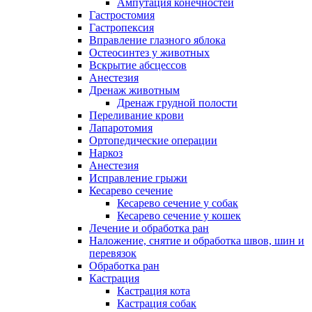
Ампутация конечностей
Гастростомия
Гастропексия
Вправление глазного яблока
Остеосинтез у животных
Вскрытие абсцессов
Анестезия
Дренаж животным
Дренаж грудной полости
Переливание крови
Лапаротомия
Ортопедические операции
Наркоз
Анестезия
Исправление грыжи
Кесарево сечение
Кесарево сечение у собак
Кесарево сечение у кошек
Лечение и обработка ран
Наложение, снятие и обработка швов, шин и
перевязок
Обработка ран
Кастрация
Кастрация кота
Кастрация собак