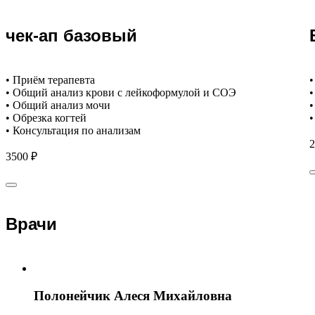
чек-ап базовый
• Приём терапевта
•
• Общий анализ крови с лейкоформулой и СОЭ
•
• Общий анализ мочи
•
• Обрезка когтей
•
• Консультация по анализам
2
3500 ₽
Врачи
Полонейчик Алеся Михайловна