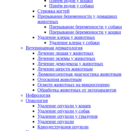
Приём родов у кошки
Приём родов у собаки
Стрижка когтей
Прерывание беременности у домашних
животных
Прерывание беременности у собаки
Прерывание беременности у кошки
Удаление клеща у животных
Удаление клеща у собаки
Ветеринарная дерматология
Лечение лишая у животных
Лечение экземы у животных
Лечение демодекоза у животных
Лечение шерсти животным
Люминесцентная диагностика животным
Отоскопия животным
Осмотр животных на микроспорию
Обработка животных от эктопаразитов
Нефрология
Онкология
Удаление опухоли у кошек
Удаление опухоли у собак
Удаление опухоли у грызунов
Удаление опухоли
Криодеструкция опухоли