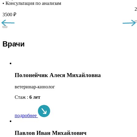
• Консультация по анализам
2
3500 ₽
Врачи
Полонейчик Алеся Михайловна
ветеринар-кинолог
Стаж :
6 лет
подробнее
Павлов Иван Михайлович