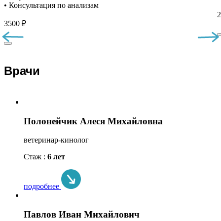
• Консультация по анализам
2
3500 ₽
Врачи
Полонейчик Алеся Михайловна
ветеринар-кинолог
Стаж :
6 лет
подробнее
Павлов Иван Михайлович