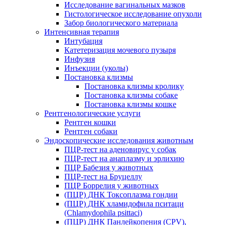
Исследование вагинальных мазков
Гистологическое исследование опухоли
Забор биологического материала
Интенсивная терапия
Интубация
Катетеризация мочевого пузыря
Инфузия
Инъекции (уколы)
Постановка клизмы
Постановка клизмы кролику
Постановка клизмы собаке
Постановка клизмы кошке
Рентгенологические услуги
Рентген кошки
Рентген собаки
Эндоскопические исследования животным
ПЦР-тест на аденовирус у собак
ПЦР-тест на анаплазму и эрлихию
ПЦР Бабезия у животных
ПЦР-тест на Бруцеллу
ПЦР Боррелия у животных
(ПЦР) ДНК Токсоплазма гондии
(ПЦР) ДНК хламидофила пситаци
(Chlamydophila psittaci)
(ПЦР) ДНК Панлейкопения (CPV),