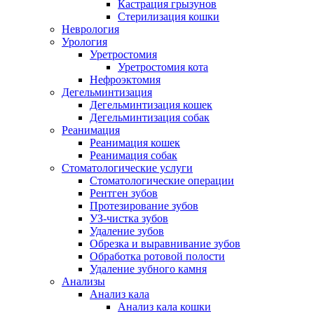
Кастрация грызунов
Стерилизация кошки
Неврология
Урология
Уретростомия
Уретростомия кота
Нефроэктомия
Дегельминтизация
Дегельминтизация кошек
Дегельминтизация собак
Реанимация
Реанимация кошек
Реанимация собак
Стоматологические услуги
Стоматологические операции
Рентген зубов
Протезирование зубов
УЗ-чистка зубов
Удаление зубов
Обрезка и выравнивание зубов
Обработка ротовой полости
Удаление зубного камня
Анализы
Анализ кала
Анализ кала кошки