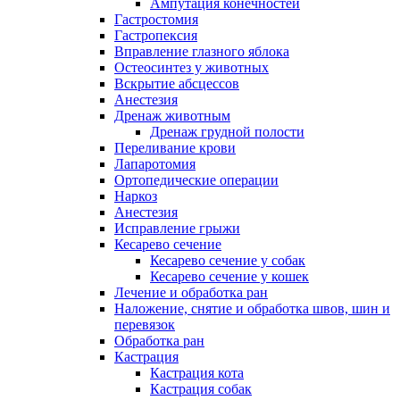
Ампутация конечностей
Гастростомия
Гастропексия
Вправление глазного яблока
Остеосинтез у животных
Вскрытие абсцессов
Анестезия
Дренаж животным
Дренаж грудной полости
Переливание крови
Лапаротомия
Ортопедические операции
Наркоз
Анестезия
Исправление грыжи
Кесарево сечение
Кесарево сечение у собак
Кесарево сечение у кошек
Лечение и обработка ран
Наложение, снятие и обработка швов, шин и
перевязок
Обработка ран
Кастрация
Кастрация кота
Кастрация собак