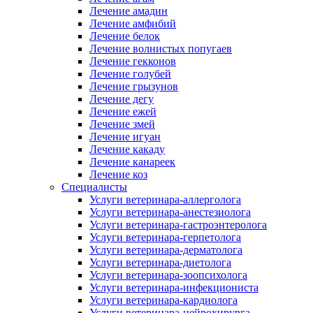
Лечение амадин
Лечение амфибий
Лечение белок
Лечение волнистых попугаев
Лечение гекконов
Лечение голубей
Лечение грызунов
Лечение дегу
Лечение ежей
Лечение змей
Лечение игуан
Лечение какаду
Лечение канареек
Лечение коз
Специалисты
Услуги ветеринара-аллерголога
Услуги ветеринара-анестезиолога
Услуги ветеринара-гастроэнтеролога
Услуги ветеринара-герпетолога
Услуги ветеринара-дерматолога
Услуги ветеринара-диетолога
Услуги ветеринара-зоопсихолога
Услуги ветеринара-инфекциониста
Услуги ветеринара-кардиолога
Услуги ветеринара-нейрохирурга