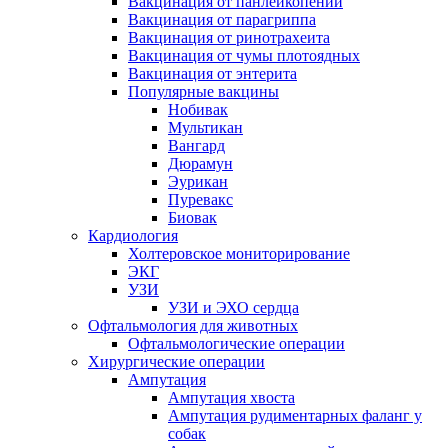
Вакцинация от панлейкопении
Вакцинация от парагриппа
Вакцинация от ринотрахеита
Вакцинация от чумы плотоядных
Вакцинация от энтерита
Популярные вакцины
Нобивак
Мультикан
Вангард
Дюрамун
Эурикан
Пуревакс
Биовак
Кардиология
Холтеровское мониторирование
ЭКГ
УЗИ
УЗИ и ЭХО сердца
Офтальмология для животных
Офтальмологические операции
Хирургические операции
Ампутация
Ампутация хвоста
Ампутация рудиментарных фаланг у
собак