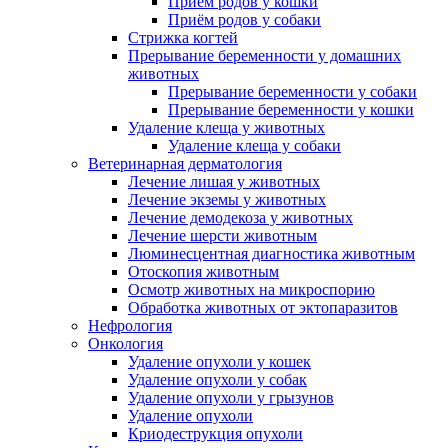
Приём родов у кошки
Приём родов у собаки
Стрижка когтей
Прерывание беременности у домашних
животных
Прерывание беременности у собаки
Прерывание беременности у кошки
Удаление клеща у животных
Удаление клеща у собаки
Ветеринарная дерматология
Лечение лишая у животных
Лечение экземы у животных
Лечение демодекоза у животных
Лечение шерсти животным
Люминесцентная диагностика животным
Отоскопия животным
Осмотр животных на микроспорию
Обработка животных от эктопаразитов
Нефрология
Онкология
Удаление опухоли у кошек
Удаление опухоли у собак
Удаление опухоли у грызунов
Удаление опухоли
Криодеструкция опухоли