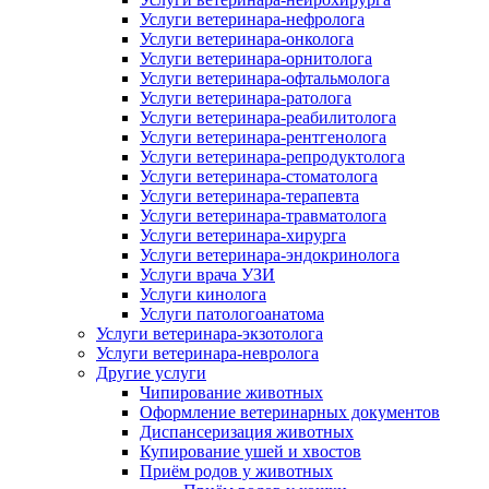
Услуги ветеринара-нефролога
Услуги ветеринара-онколога
Услуги ветеринара-орнитолога
Услуги ветеринара-офтальмолога
Услуги ветеринара-ратолога
Услуги ветеринара-реабилитолога
Услуги ветеринара-рентгенолога
Услуги ветеринара-репродуктолога
Услуги ветеринара-стоматолога
Услуги ветеринара-терапевта
Услуги ветеринара-травматолога
Услуги ветеринара-хирурга
Услуги ветеринара-эндокринолога
Услуги врача УЗИ
Услуги кинолога
Услуги патологоанатома
Услуги ветеринара-экзотолога
Услуги ветеринара-невролога
Другие услуги
Чипирование животных
Оформление ветеринарных документов
Диспансеризация животных
Купирование ушей и хвостов
Приём родов у животных