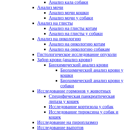
Анализ кала собаки
Анализ мочи
Анализ мочи кошки
Анализ мочи у собаки
Анализ на глисты
Анализ на глисты котам
Анализ на глисты у собаки
Анализ на онкологию
Анализ на онкологию котам
Анализ на онкологию собакам
Гистологическое исследование опухоли
Забор крови (анализ крови)
Биохимический анализ крови
Биохимический анализ крови у
кошки
Биохимический анализ крови у
собаки
Исследование гормонов у животных
Специфическая панкреатическая
липаза у кошек
Исследование кортизола у собак
Исследование тироксина у собак и
кошек
Исследование на пироплазмоз
Исследование выпотов