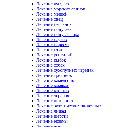
Лечение лягушек
Лечение морских свинок
Лечение мышей
Лечение овец
Лечение песчанок
Лечение попугаев
Лечение попугаев ара
Лечение пауков
Лечение поросят
Лечение птиц
Лечение рептилий
Лечение рыбок
Лечение собак
Лечение сухопутных черепах
Лечение тритонов
Лечение хамелеонов
Лечение хомяков
Лечение хорьков
Лечение черепах
Лечение шиншилл
Лечение экзотических животных
Лечение лишая
Лечение шерсти
Лечение экземы
Лечение агам