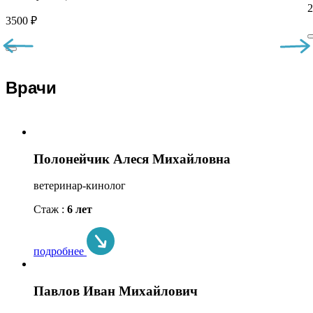
2
3500 ₽
Врачи
Полонейчик Алеся Михайловна
ветеринар-кинолог
Стаж :
6 лет
подробнее
Павлов Иван Михайлович