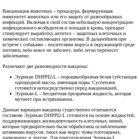
Вакцинация животных – процедура, формирующая
иммунитет животных или его защиту от разнообразных
инфекций. Включая в свой состав небольшую концентрацию
инфекционного возбудителя и попадая в кровь, препарат
стимулирует выработку антител – защитных клеточных и
химических составляющих организма. В дальнейшем при
встрече с собаками – носителями вируса в окружающей среде
питомец либо вовсе не заболеет, либо легко перенесет
заболевание.
Различают две разновидности вакцины:
Эурикан DHPPI2-L – порошкообразная белая субстанция
однородной массы, имеющая поры. Суспензия
готовится непосредственно перед вакцинацией.
Эурикан-L – бесцветная прозрачная жидкость, которая
мутнеет при встряхивании.
Данные вариации вакцины существенно отличаются
составом. Эурикан DHPPI2-L готовится на основе жидкостей,
поддерживающих жизнедеятельность клеточных линий,
которые предварительно были обработаны ослабленными
штаммами вирусов, таких как вирус чумы плотоядных,
парвовирус и другие. Для приготовления Эурикан-L