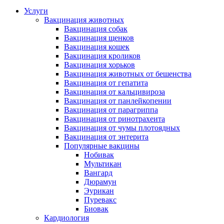
Услуги
Вакцинация животных
Вакцинация собак
Вакцинация щенков
Вакцинация кошек
Вакцинация кроликов
Вакцинация хорьков
Вакцинация животных от бешенства
Вакцинация от гепатита
Вакцинация от кальцивироза
Вакцинация от панлейкопении
Вакцинация от парагриппа
Вакцинация от ринотрахеита
Вакцинация от чумы плотоядных
Вакцинация от энтерита
Популярные вакцины
Нобивак
Мультикан
Вангард
Дюрамун
Эурикан
Пуревакс
Биовак
Кардиология