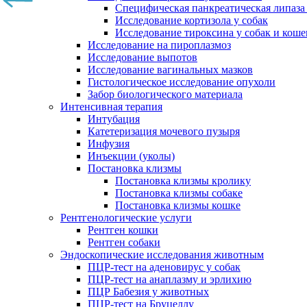
Специфическая панкреатическая липаза
Исследование кортизола у собак
Исследование тироксина у собак и коше
Исследование на пироплазмоз
Исследование выпотов
Исследование вагинальных мазков
Гистологическое исследование опухоли
Забор биологического материала
Интенсивная терапия
Интубация
Катетеризация мочевого пузыря
Инфузия
Инъекции (уколы)
Постановка клизмы
Постановка клизмы кролику
Постановка клизмы собаке
Постановка клизмы кошке
Рентгенологические услуги
Рентген кошки
Рентген собаки
Эндоскопические исследования животным
ПЦР-тест на аденовирус у собак
ПЦР-тест на анаплазму и эрлихию
ПЦР Бабезия у животных
ПЦР-тест на Бруцеллу