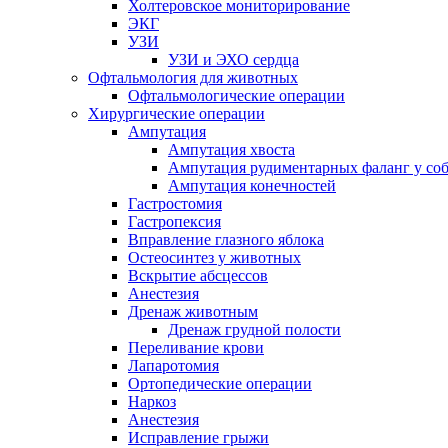
Холтеровское мониторирование
ЭКГ
УЗИ
УЗИ и ЭХО сердца
Офтальмология для животных
Офтальмологические операции
Хирургические операции
Ампутация
Ампутация хвоста
Ампутация рудиментарных фаланг у со
Ампутация конечностей
Гастростомия
Гастропексия
Вправление глазного яблока
Остеосинтез у животных
Вскрытие абсцессов
Анестезия
Дренаж животным
Дренаж грудной полости
Переливание крови
Лапаротомия
Ортопедические операции
Наркоз
Анестезия
Исправление грыжи