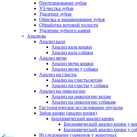
Протезирование зубов
УЗ-чистка зубов
Удаление зубов
Обрезка и выравнивание зубов
Обработка ротовой полости
Удаление зубного камня
Анализы
Анализ кала
Анализ кала кошки
Анализ кала собаки
Анализ мочи
Анализ мочи кошки
Анализ мочи у собаки
Анализ на глисты
Анализ на глисты котам
Анализ на глисты у собаки
Анализ на онкологию
Анализ на онкологию котам
Анализ на онкологию собакам
Гистологическое исследование опухоли
Забор крови (анализ крови)
Биохимический анализ крови
Биохимический анализ крови у к
Биохимический анализ крови у со
Исследование гормонов у животных