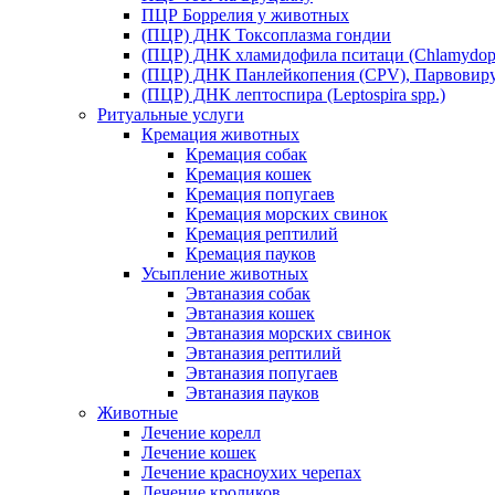
ПЦР Боррелия у животных
(ПЦР) ДНК Токсоплазма гондии
(ПЦР) ДНК хламидофила пситаци (Chlamydophil
(ПЦР) ДНК Панлейкопения (CPV), Парвовиру
(ПЦР) ДНК лептоспира (Leptospira spp.)
Ритуальные услуги
Кремация животных
Кремация собак
Кремация кошек
Кремация попугаев
Кремация морских свинок
Кремация рептилий
Кремация пауков
Усыпление животных
Эвтаназия собак
Эвтаназия кошек
Эвтаназия морских свинок
Эвтаназия рептилий
Эвтаназия попугаев
Эвтаназия пауков
Животные
Лечение корелл
Лечение кошек
Лечение красноухих черепах
Лечение кроликов