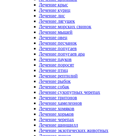
Лечение крыс
Лечение куриц
Лечение лис
Лечение лягушек
Лечение морских свинок
Лечение мышей
Лечение овец
Лечение песчанок
Лечение попугаев
Лечение попугаев ара
Лечение пауков
Лечение поросят
Лечение птиц
Лечение рептилий
Лечение рыбок
Лечение собак
Лечение сухопутных черепах
Лечение тритонов
Лечение хамелеонов
Лечение хомяков
Лечение хорьков
Лечение черепах
Лечение шиншилл
Лечение экзотических животных
Лечение лишая