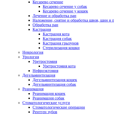
Кесарево сечение
Кесарево сечение у собак
Кесарево сечение у кошек
Лечение и обработка ран
Наложение, снятие и обработка швов, шин и 
Обработка ран
Кастрация
Кастрация кота
Кастрация собак
Кастрация грызунов
Стерилизация кошки
Неврология
Урология
Уретростомия
Уретростомия кота
Нефроэктомия
Дегельминтизация
Дегельминтизация кошек
Дегельминтизация собак
Реанимация
Реанимация кошек
Реанимация собак
Стоматологические услуги
Стоматологические операции
Рентген зубов