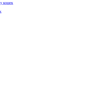
 у кошек
к