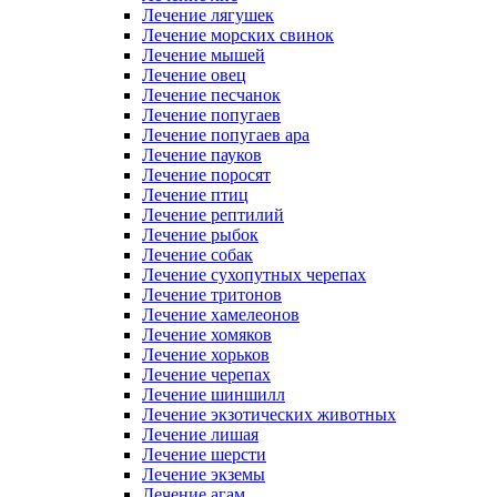
Лечение лягушек
Лечение морских свинок
Лечение мышей
Лечение овец
Лечение песчанок
Лечение попугаев
Лечение попугаев ара
Лечение пауков
Лечение поросят
Лечение птиц
Лечение рептилий
Лечение рыбок
Лечение собак
Лечение сухопутных черепах
Лечение тритонов
Лечение хамелеонов
Лечение хомяков
Лечение хорьков
Лечение черепах
Лечение шиншилл
Лечение экзотических животных
Лечение лишая
Лечение шерсти
Лечение экземы
Лечение агам