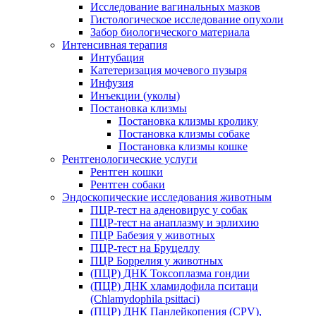
Исследование вагинальных мазков
Гистологическое исследование опухоли
Забор биологического материала
Интенсивная терапия
Интубация
Катетеризация мочевого пузыря
Инфузия
Инъекции (уколы)
Постановка клизмы
Постановка клизмы кролику
Постановка клизмы собаке
Постановка клизмы кошке
Рентгенологические услуги
Рентген кошки
Рентген собаки
Эндоскопические исследования животным
ПЦР-тест на аденовирус у собак
ПЦР-тест на анаплазму и эрлихию
ПЦР Бабезия у животных
ПЦР-тест на Бруцеллу
ПЦР Боррелия у животных
(ПЦР) ДНК Токсоплазма гондии
(ПЦР) ДНК хламидофила пситаци
(Chlamydophila psittaci)
(ПЦР) ДНК Панлейкопения (CPV),