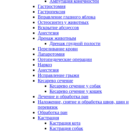
Ампутация конечностей
Гастростомия
Гастропексия
Вправление глазного яблока
Остеосинтез у животных
Вскрытие абсцессов
Анестезия
Дренаж животным
Дренаж грудной полости
Переливание крови
Лапаротомия
Ортопедические операции
Наркоз
Анестезия
Исправление грыжи
Кесарево сечение
Кесарево сечение у собак
Кесарево сечение у кошек
Лечение и обработка ран
Наложение, снятие и обработка швов, шин и
перевязок
Обработка ран
Кастрация
Кастрация кота
Кастрация собак