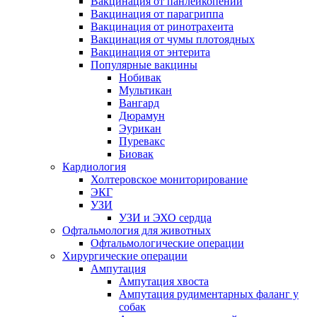
Вакцинация от панлейкопении
Вакцинация от парагриппа
Вакцинация от ринотрахеита
Вакцинация от чумы плотоядных
Вакцинация от энтерита
Популярные вакцины
Нобивак
Мультикан
Вангард
Дюрамун
Эурикан
Пуревакс
Биовак
Кардиология
Холтеровское мониторирование
ЭКГ
УЗИ
УЗИ и ЭХО сердца
Офтальмология для животных
Офтальмологические операции
Хирургические операции
Ампутация
Ампутация хвоста
Ампутация рудиментарных фаланг у
собак