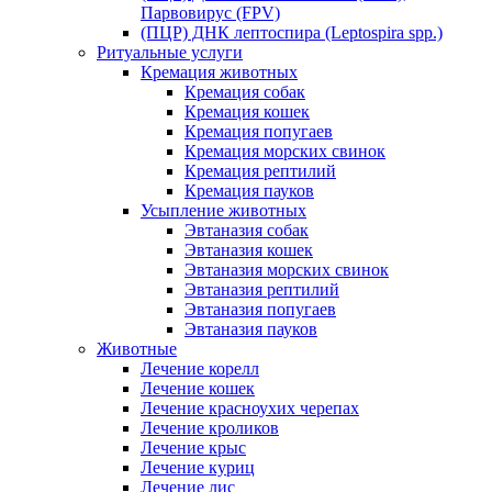
Парвовирус (FPV)
(ПЦР) ДНК лептоспира (Leptospira spp.)
Ритуальные услуги
Кремация животных
Кремация собак
Кремация кошек
Кремация попугаев
Кремация морских свинок
Кремация рептилий
Кремация пауков
Усыпление животных
Эвтаназия собак
Эвтаназия кошек
Эвтаназия морских свинок
Эвтаназия рептилий
Эвтаназия попугаев
Эвтаназия пауков
Животные
Лечение корелл
Лечение кошек
Лечение красноухих черепах
Лечение кроликов
Лечение крыс
Лечение куриц
Лечение лис