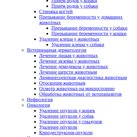
Приём родов у кошки
Приём родов у собаки
Стрижка когтей
Прерывание беременности у домашних
животных
Прерывание беременности у собаки
Прерывание беременности у кошки
Удаление клеща у животных
Удаление клеща у собаки
Ветеринарная дерматология
Лечение лишая у животных
Лечение экземы у животных
Лечение демодекоза у животных
Лечение шерсти животным
Люминесцентная диагностика животным
Отоскопия животным
Осмотр животных на микроспорию
Обработка животных от эктопаразитов
Нефрология
Онкология
Удаление опухоли у кошек
Удаление опухоли у собак
Удаление опухоли у грызунов
Удаление опухоли
Криодеструкция опухоли