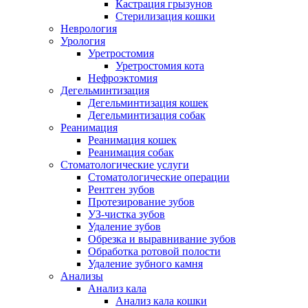
Кастрация грызунов
Стерилизация кошки
Неврология
Урология
Уретростомия
Уретростомия кота
Нефроэктомия
Дегельминтизация
Дегельминтизация кошек
Дегельминтизация собак
Реанимация
Реанимация кошек
Реанимация собак
Стоматологические услуги
Стоматологические операции
Рентген зубов
Протезирование зубов
УЗ-чистка зубов
Удаление зубов
Обрезка и выравнивание зубов
Обработка ротовой полости
Удаление зубного камня
Анализы
Анализ кала
Анализ кала кошки