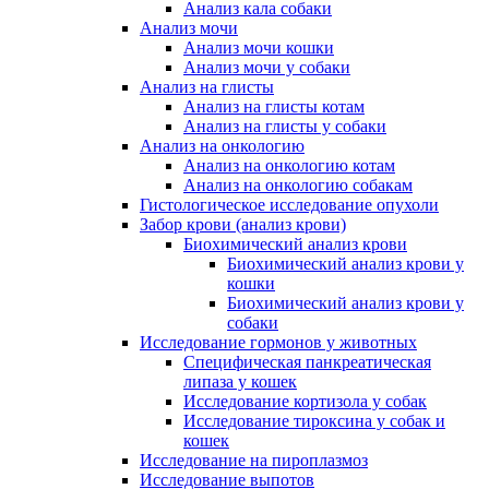
Анализ кала собаки
Анализ мочи
Анализ мочи кошки
Анализ мочи у собаки
Анализ на глисты
Анализ на глисты котам
Анализ на глисты у собаки
Анализ на онкологию
Анализ на онкологию котам
Анализ на онкологию собакам
Гистологическое исследование опухоли
Забор крови (анализ крови)
Биохимический анализ крови
Биохимический анализ крови у
кошки
Биохимический анализ крови у
собаки
Исследование гормонов у животных
Специфическая панкреатическая
липаза у кошек
Исследование кортизола у собак
Исследование тироксина у собак и
кошек
Исследование на пироплазмоз
Исследование выпотов