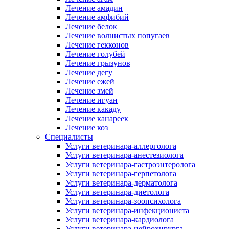
Лечение амадин
Лечение амфибий
Лечение белок
Лечение волнистых попугаев
Лечение гекконов
Лечение голубей
Лечение грызунов
Лечение дегу
Лечение ежей
Лечение змей
Лечение игуан
Лечение какаду
Лечение канареек
Лечение коз
Специалисты
Услуги ветеринара-аллерголога
Услуги ветеринара-анестезиолога
Услуги ветеринара-гастроэнтеролога
Услуги ветеринара-герпетолога
Услуги ветеринара-дерматолога
Услуги ветеринара-диетолога
Услуги ветеринара-зоопсихолога
Услуги ветеринара-инфекциониста
Услуги ветеринара-кардиолога
Услуги ветеринара-нейрохирурга