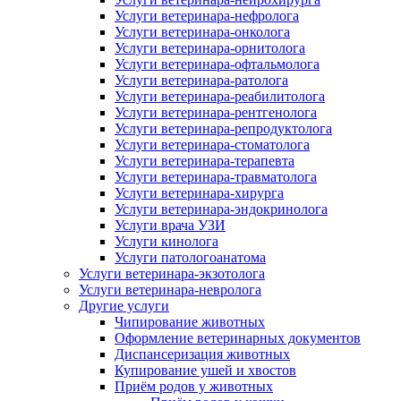
Услуги ветеринара-нефролога
Услуги ветеринара-онколога
Услуги ветеринара-орнитолога
Услуги ветеринара-офтальмолога
Услуги ветеринара-ратолога
Услуги ветеринара-реабилитолога
Услуги ветеринара-рентгенолога
Услуги ветеринара-репродуктолога
Услуги ветеринара-стоматолога
Услуги ветеринара-терапевта
Услуги ветеринара-травматолога
Услуги ветеринара-хирурга
Услуги ветеринара-эндокринолога
Услуги врача УЗИ
Услуги кинолога
Услуги патологоанатома
Услуги ветеринара-экзотолога
Услуги ветеринара-невролога
Другие услуги
Чипирование животных
Оформление ветеринарных документов
Диспансеризация животных
Купирование ушей и хвостов
Приём родов у животных