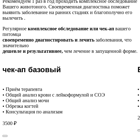
Рекомендуем
1 раз в год проходить комплексное обследование
Вашего животоного.
Своевременная диагностика поможет
выявить заболевание на ранних стадиях и благополучно его
вылечить .
Регулярное
комплексное обследование или чек-ап
вашего
питомца
своевременно диагностировать и лечить
заболевания, что
значительно
дешевле и результативнее,
чем лечение в запущенной форме.
чек-ап базовый
• Приём терапевта
•
• Общий анализ крови с лейкоформулой и СОЭ
•
• Общий анализ мочи
•
• Обрезка когтей
•
• Консультация по анализам
2
3500 ₽