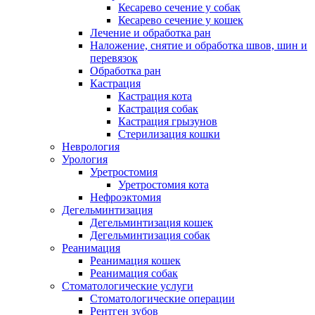
Кесарево сечение у собак
Кесарево сечение у кошек
Лечение и обработка ран
Наложение, снятие и обработка швов, шин и
перевязок
Обработка ран
Кастрация
Кастрация кота
Кастрация собак
Кастрация грызунов
Стерилизация кошки
Неврология
Урология
Уретростомия
Уретростомия кота
Нефроэктомия
Дегельминтизация
Дегельминтизация кошек
Дегельминтизация собак
Реанимация
Реанимация кошек
Реанимация собак
Стоматологические услуги
Стоматологические операции
Рентген зубов