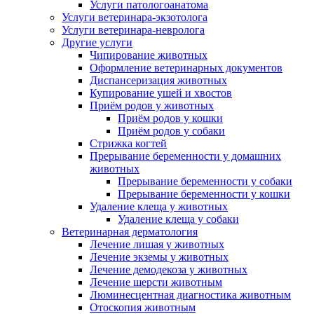
Услуги патологоанатома
Услуги ветеринара-экзотолога
Услуги ветеринара-невролога
Другие услуги
Чипирование животных
Оформление ветеринарных документов
Диспансеризация животных
Купирование ушей и хвостов
Приём родов у животных
Приём родов у кошки
Приём родов у собаки
Стрижка когтей
Прерывание беременности у домашних
животных
Прерывание беременности у собаки
Прерывание беременности у кошки
Удаление клеща у животных
Удаление клеща у собаки
Ветеринарная дерматология
Лечение лишая у животных
Лечение экземы у животных
Лечение демодекоза у животных
Лечение шерсти животным
Люминесцентная диагностика животным
Отоскопия животным