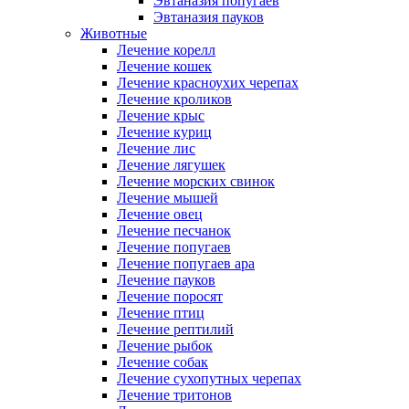
Эвтаназия попугаев
Эвтаназия пауков
Животные
Лечение корелл
Лечение кошек
Лечение красноухих черепах
Лечение кроликов
Лечение крыс
Лечение куриц
Лечение лис
Лечение лягушек
Лечение морских свинок
Лечение мышей
Лечение овец
Лечение песчанок
Лечение попугаев
Лечение попугаев ара
Лечение пауков
Лечение поросят
Лечение птиц
Лечение рептилий
Лечение рыбок
Лечение собак
Лечение сухопутных черепах
Лечение тритонов