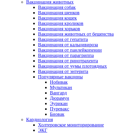
Вакцинация животных
Вакцинация собак
Вакцинация щенков
Вакцинация кошек
Вакцинация кроликов
Вакцинация хорьков
Вакцинация животных от бешенства
Вакцинация от гепатита
Вакцинация от кальцивироза
Вакцинация от панлейкопении
Вакцинация от парагриппа
Вакцинация от ринотрахеита
Вакцинация от чумы плотоядных
Вакцинация от энтерита
Популярные вакцины
Нобивак
Мультикан
Вангард
Дюрамун
Эурикан
Пуревакс
Биовак
Кардиология
Холтеровское мониторирование
ЭКГ