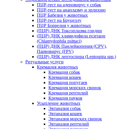
ПЦР-тест на аденовирус у собак
ПЦР-тест на анаплазму и эрлихию
ПЦР Бабезия у животных
ПЦР-тест на Бруцеллу
ПЦР Боррелия у животных
(ПЦР) ДНК Токсоплазма гондии
(ПЦР) ДНК хламидофила пситаци
(Chlamydophila psittaci)
(ПЦР) ДНК Панлейкопения (CPV),
Парвовирус (FPV)
(ПЦР) ДНК лептоспира (Leptospira spp.)
Ритуальные услуги
Кремация животных
Кремация собак
Кремация кошек
Кремация попугаев
Кремация морских свинок
Кремация рептилий
Кремация пауков
Усыпление животных
Эвтаназия собак
Эвтаназия кошек
Эвтаназия морских свинок
Эвтаназия рептилий