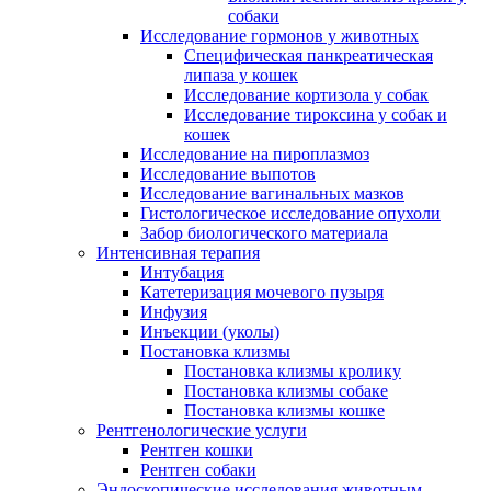
собаки
Исследование гормонов у животных
Специфическая панкреатическая
липаза у кошек
Исследование кортизола у собак
Исследование тироксина у собак и
кошек
Исследование на пироплазмоз
Исследование выпотов
Исследование вагинальных мазков
Гистологическое исследование опухоли
Забор биологического материала
Интенсивная терапия
Интубация
Катетеризация мочевого пузыря
Инфузия
Инъекции (уколы)
Постановка клизмы
Постановка клизмы кролику
Постановка клизмы собаке
Постановка клизмы кошке
Рентгенологические услуги
Рентген кошки
Рентген собаки
Эндоскопические исследования животным