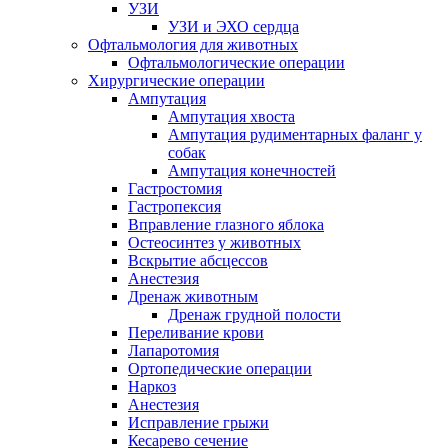
УЗИ
УЗИ и ЭХО сердца
Офтальмология для животных
Офтальмологические операции
Хирургические операции
Ампутация
Ампутация хвоста
Ампутация рудиментарных фаланг у
собак
Ампутация конечностей
Гастростомия
Гастропексия
Вправление глазного яблока
Остеосинтез у животных
Вскрытие абсцессов
Анестезия
Дренаж животным
Дренаж грудной полости
Переливание крови
Лапаротомия
Ортопедические операции
Наркоз
Анестезия
Исправление грыжи
Кесарево сечение