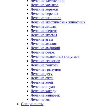
Лечение хамелеонов
Лечение хомяков
Лечение хорьков
Лечение черепах
Лечение шиншилл
Лечение экзотических животных
Лечение лишая
Лечение шерсти
Лечение экземы
Лечение агам
Лечение амадин
Лечение амфибий
Лечение белок
Лечение волнистых попугаев
Лечение гекконов
Лечение голубей
Лечение грызунов
Лечение дегу
Лечение ежей
Лечение змей
Лечение игуан
Лечение какаду
Лечение канареек
Лечение коз
Специалисты