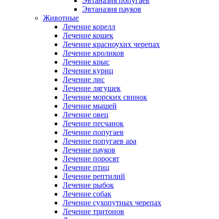
Эвтаназия попугаев
Эвтаназия пауков
Животные
Лечение корелл
Лечение кошек
Лечение красноухих черепах
Лечение кроликов
Лечение крыс
Лечение куриц
Лечение лис
Лечение лягушек
Лечение морских свинок
Лечение мышей
Лечение овец
Лечение песчанок
Лечение попугаев
Лечение попугаев ара
Лечение пауков
Лечение поросят
Лечение птиц
Лечение рептилий
Лечение рыбок
Лечение собак
Лечение сухопутных черепах
Лечение тритонов