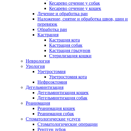
Кесарево сечение у собак
Кесарево сечение у кошек
Лечение и обработка ран
Наложение, снятие и обработка швов, шин и
перевязок
Обработка ран
Кастрация
Кастрация кота
Кастрация собак
Кастрация грызунов
Стерилизация кошки
Неврология
Урология
Уретростомия
Уретростомия кота
Нефроэктомия
Дегельминтизация
Дегельминтизация кошек
Дегельминтизация собак
Реанимация
Реанимация кошек
Реанимация собак
Стоматологические услуги
Стоматологические операции
Рентген зубов