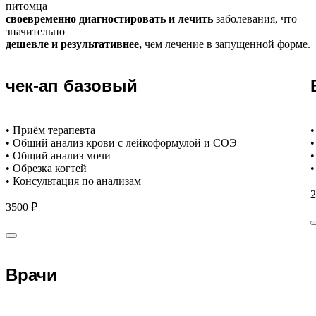
питомца
своевременно диагностировать и лечить
заболевания, что
значительно
дешевле и результативнее,
чем лечение в запущенной форме.
чек-ап базовый
• Приём терапевта
•
• Общий анализ крови с лейкоформулой и СОЭ
•
• Общий анализ мочи
•
• Обрезка когтей
•
• Консультация по анализам
2
3500 ₽
Врачи