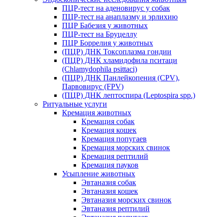
ПЦР-тест на аденовирус у собак
ПЦР-тест на анаплазму и эрлихию
ПЦР Бабезия у животных
ПЦР-тест на Бруцеллу
ПЦР Боррелия у животных
(ПЦР) ДНК Токсоплазма гондии
(ПЦР) ДНК хламидофила пситаци
(Chlamydophila psittaci)
(ПЦР) ДНК Панлейкопения (CPV),
Парвовирус (FPV)
(ПЦР) ДНК лептоспира (Leptospira spp.)
Ритуальные услуги
Кремация животных
Кремация собак
Кремация кошек
Кремация попугаев
Кремация морских свинок
Кремация рептилий
Кремация пауков
Усыпление животных
Эвтаназия собак
Эвтаназия кошек
Эвтаназия морских свинок
Эвтаназия рептилий