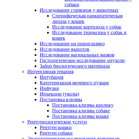
собаки
Исследование гормонов у животных
Специфическая панкреатическая
липаза у кошек
Исследование кортизола у собак
Исследование тироксина у собак и
кошек
Исследование на пироплазмоз
Исследование выпотов
Исследование вагинальных мазков
Гистологическое исследование опухоли
Забор биологического материала
Интенсивная терапия
Интубация
Катетеризация мочевого пузыря
Инфузия
Инъекции (уколы)
Постановка клизмы
Постановка клизмы кролику
Постановка клизмы собаке
Постановка клизмы кошке
Рентгенологические услуги
Рентген кошки
Рентген собаки
Эндоскопические исследования животным