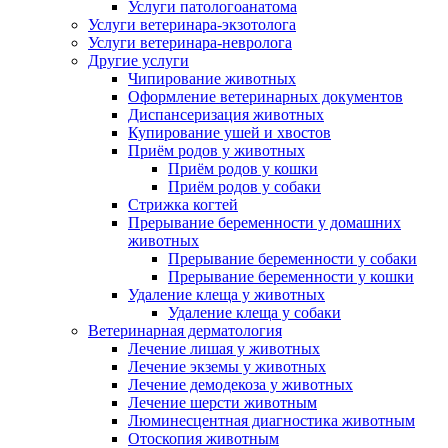
Услуги патологоанатома
Услуги ветеринара-экзотолога
Услуги ветеринара-невролога
Другие услуги
Чипирование животных
Оформление ветеринарных документов
Диспансеризация животных
Купирование ушей и хвостов
Приём родов у животных
Приём родов у кошки
Приём родов у собаки
Стрижка когтей
Прерывание беременности у домашних
животных
Прерывание беременности у собаки
Прерывание беременности у кошки
Удаление клеща у животных
Удаление клеща у собаки
Ветеринарная дерматология
Лечение лишая у животных
Лечение экземы у животных
Лечение демодекоза у животных
Лечение шерсти животным
Люминесцентная диагностика животным
Отоскопия животным