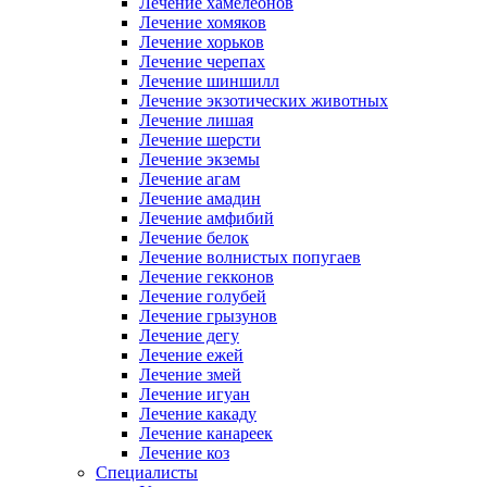
Лечение хамелеонов
Лечение хомяков
Лечение хорьков
Лечение черепах
Лечение шиншилл
Лечение экзотических животных
Лечение лишая
Лечение шерсти
Лечение экземы
Лечение агам
Лечение амадин
Лечение амфибий
Лечение белок
Лечение волнистых попугаев
Лечение гекконов
Лечение голубей
Лечение грызунов
Лечение дегу
Лечение ежей
Лечение змей
Лечение игуан
Лечение какаду
Лечение канареек
Лечение коз
Специалисты