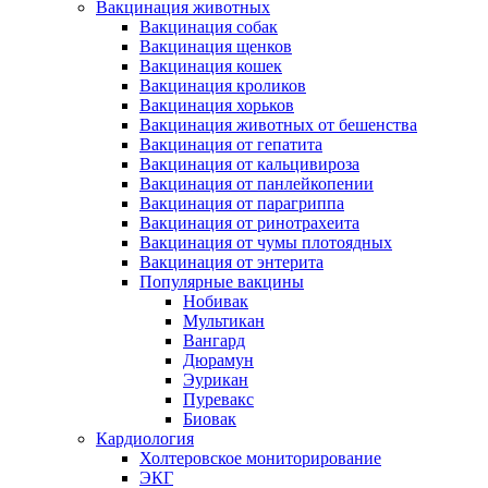
Вакцинация животных
Вакцинация собак
Вакцинация щенков
Вакцинация кошек
Вакцинация кроликов
Вакцинация хорьков
Вакцинация животных от бешенства
Вакцинация от гепатита
Вакцинация от кальцивироза
Вакцинация от панлейкопении
Вакцинация от парагриппа
Вакцинация от ринотрахеита
Вакцинация от чумы плотоядных
Вакцинация от энтерита
Популярные вакцины
Нобивак
Мультикан
Вангард
Дюрамун
Эурикан
Пуревакс
Биовак
Кардиология
Холтеровское мониторирование
ЭКГ