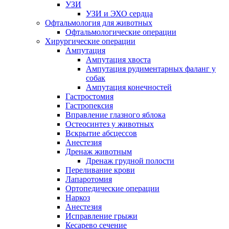
УЗИ
УЗИ и ЭХО сердца
Офтальмология для животных
Офтальмологические операции
Хирургические операции
Ампутация
Ампутация хвоста
Ампутация рудиментарных фаланг у
собак
Ампутация конечностей
Гастростомия
Гастропексия
Вправление глазного яблока
Остеосинтез у животных
Вскрытие абсцессов
Анестезия
Дренаж животным
Дренаж грудной полости
Переливание крови
Лапаротомия
Ортопедические операции
Наркоз
Анестезия
Исправление грыжи
Кесарево сечение