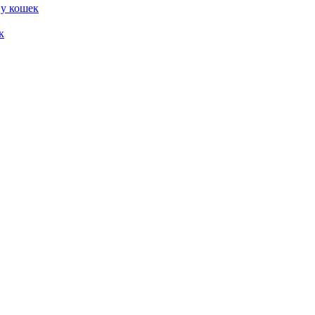
 у кошек
к