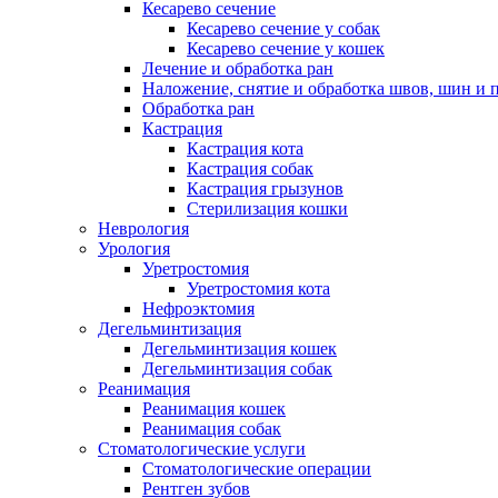
Кесарево сечение
Кесарево сечение у собак
Кесарево сечение у кошек
Лечение и обработка ран
Наложение, снятие и обработка швов, шин и 
Обработка ран
Кастрация
Кастрация кота
Кастрация собак
Кастрация грызунов
Стерилизация кошки
Неврология
Урология
Уретростомия
Уретростомия кота
Нефроэктомия
Дегельминтизация
Дегельминтизация кошек
Дегельминтизация собак
Реанимация
Реанимация кошек
Реанимация собак
Стоматологические услуги
Стоматологические операции
Рентген зубов