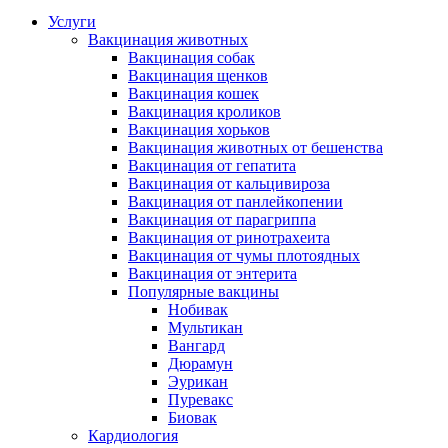
Услуги
Вакцинация животных
Вакцинация собак
Вакцинация щенков
Вакцинация кошек
Вакцинация кроликов
Вакцинация хорьков
Вакцинация животных от бешенства
Вакцинация от гепатита
Вакцинация от кальцивироза
Вакцинация от панлейкопении
Вакцинация от парагриппа
Вакцинация от ринотрахеита
Вакцинация от чумы плотоядных
Вакцинация от энтерита
Популярные вакцины
Нобивак
Мультикан
Вангард
Дюрамун
Эурикан
Пуревакс
Биовак
Кардиология