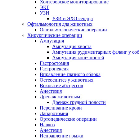
Холтеровское мониторирование
ЭКГ
УЗИ
УЗИ и ЭХО сердца
Офтальмология для животных
Офтальмологические операции
Хирургические операции
Ампутация
Ампутация хвоста
Ампутация рудиментарных фаланг у со
Ампутация конечностей
Гастростомия
Гастропексия
Вправление глазного яблока
Остеосинтез у животных
Вскрытие абсцессов
Анестезия
Дренаж животным
Дренаж грудной полости
Переливание крови
Лапаротомия
Ортопедические операции
Наркоз
Анестезия
Исправление грыжи