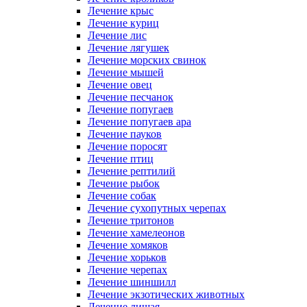
Лечение крыс
Лечение куриц
Лечение лис
Лечение лягушек
Лечение морских свинок
Лечение мышей
Лечение овец
Лечение песчанок
Лечение попугаев
Лечение попугаев ара
Лечение пауков
Лечение поросят
Лечение птиц
Лечение рептилий
Лечение рыбок
Лечение собак
Лечение сухопутных черепах
Лечение тритонов
Лечение хамелеонов
Лечение хомяков
Лечение хорьков
Лечение черепах
Лечение шиншилл
Лечение экзотических животных
Лечение лишая