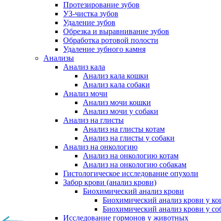
Протезирование зубов
УЗ-чистка зубов
Удаление зубов
Обрезка и выравнивание зубов
Обработка ротовой полости
Удаление зубного камня
Анализы
Анализ кала
Анализ кала кошки
Анализ кала собаки
Анализ мочи
Анализ мочи кошки
Анализ мочи у собаки
Анализ на глисты
Анализ на глисты котам
Анализ на глисты у собаки
Анализ на онкологию
Анализ на онкологию котам
Анализ на онкологию собакам
Гистологическое исследование опухоли
Забор крови (анализ крови)
Биохимический анализ крови
Биохимический анализ крови у к
Биохимический анализ крови у со
Исследование гормонов у животных