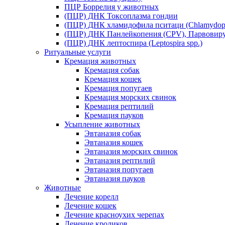
ПЦР Боррелия у животных
(ПЦР) ДНК Токсоплазма гондии
(ПЦР) ДНК хламидофила пситаци (Chlamydophil
(ПЦР) ДНК Панлейкопения (CPV), Парвовиру
(ПЦР) ДНК лептоспира (Leptospira spp.)
Ритуальные услуги
Кремация животных
Кремация собак
Кремация кошек
Кремация попугаев
Кремация морских свинок
Кремация рептилий
Кремация пауков
Усыпление животных
Эвтаназия собак
Эвтаназия кошек
Эвтаназия морских свинок
Эвтаназия рептилий
Эвтаназия попугаев
Эвтаназия пауков
Животные
Лечение корелл
Лечение кошек
Лечение красноухих черепах
Лечение кроликов