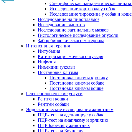
Специфическая панкреатическая липаза
Исследование кортизола у собак
Исследование тироксина у собак и коше
Исследование на пироплазмоз
Исследование выпотов
Исследование вагинальных мазков
Гистологическое исследование опухоли
Забор биологического материала
Интенсивная терапия
Интубация
Катетеризация мочевого пузыря
Инфузия
Инъекции (уколы)
Постановка клизмы
Постановка клизмы кролику
Постановка клизмы собаке
Постановка клизмы кошке
Рентгенологические услуги
Рентген кошки
Рентген собаки
Эндоскопические исследования животным
ПЦР-тест на аденовирус у собак
ПЦР-тест на анаплазму и эрлихию
ПЦР Бабезия у животных
ПЦР-тест на Бруцеллу