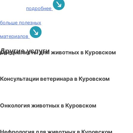
подробнее
больше полезных
материалов
Другие услуги
Специалисты для животных в Куровском
Консультации ветеринара в Куровском
Онкология животных в Куровском
Нефрология для животных в Куровском