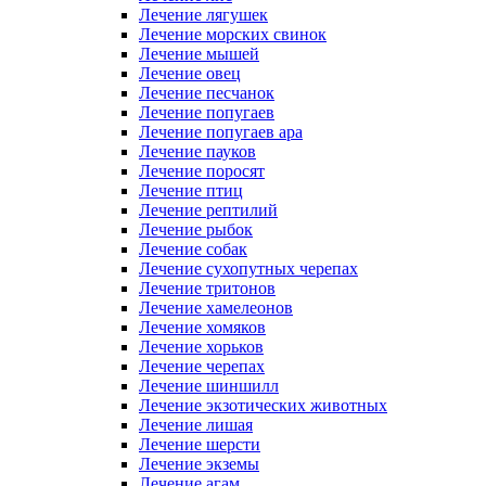
Лечение лягушек
Лечение морских свинок
Лечение мышей
Лечение овец
Лечение песчанок
Лечение попугаев
Лечение попугаев ара
Лечение пауков
Лечение поросят
Лечение птиц
Лечение рептилий
Лечение рыбок
Лечение собак
Лечение сухопутных черепах
Лечение тритонов
Лечение хамелеонов
Лечение хомяков
Лечение хорьков
Лечение черепах
Лечение шиншилл
Лечение экзотических животных
Лечение лишая
Лечение шерсти
Лечение экземы
Лечение агам