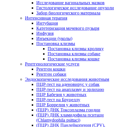
Исследование вагинальных мазков
Гистологическое исследование опухоли
Забор биологического материала
Интенсивная терапия
Интубация
Катетеризация мочевого пузыря
Инфузия
Инъекции (уколы)
Постановка клизмы
Постановка клизмы кролику
Постановка клизмы собаке
Постановка клизмы кошке
Рентгенологические услуги
Рентген кошки
Рентген собаки
Эндоскопические исследования животным
ПЦР-тест на аденовирус у собак
ПЦР-тест на анаплазму и эрлихию
ПЦР Бабезия у животных
ПЦР-тест на Бруцеллу
ПЦР Боррелия у животных
(ПЦР) ДНК Токсоплазма гондии
(ПЦР) ДНК хламидофила пситаци
(Chlamydophila psittaci)
(ПЦР) ДНК Панлейкопения (CPV),