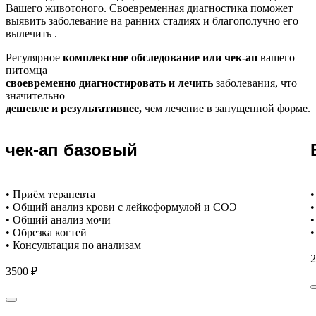
Вашего животоного.
Своевременная диагностика поможет
выявить заболевание на ранних стадиях и благополучно его
вылечить .
Регулярное
комплексное обследование или чек-ап
вашего
питомца
своевременно диагностировать и лечить
заболевания, что
значительно
дешевле и результативнее,
чем лечение в запущенной форме.
чек-ап базовый
• Приём терапевта
•
• Общий анализ крови с лейкоформулой и СОЭ
•
• Общий анализ мочи
•
• Обрезка когтей
•
• Консультация по анализам
2
3500 ₽