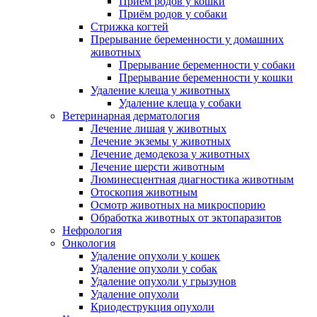
Приём родов у кошки
Приём родов у собаки
Стрижка когтей
Прерывание беременности у домашних
животных
Прерывание беременности у собаки
Прерывание беременности у кошки
Удаление клеща у животных
Удаление клеща у собаки
Ветеринарная дерматология
Лечение лишая у животных
Лечение экземы у животных
Лечение демодекоза у животных
Лечение шерсти животным
Люминесцентная диагностика животным
Отоскопия животным
Осмотр животных на микроспорию
Обработка животных от эктопаразитов
Нефрология
Онкология
Удаление опухоли у кошек
Удаление опухоли у собак
Удаление опухоли у грызунов
Удаление опухоли
Криодеструкция опухоли