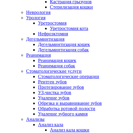
Кастрация грызунов
Стерилизация кошки
Неврология
Урология
Уретростомия
Уретростомия кота
Нефроэктомия
Дегельминтизация
Дегельминтизация кошек
Дегельминтизация собак
Реанимация
Реанимация кошек
Реанимация собак
Стоматологические услуги
Стоматологические операции
Рентген зубов
Протезирование зубов
УЗ-чистка зубов
Удаление зубов
Обрезка и выравнивание зубов
Обработка ротовой полости
Удаление зубного камня
Анализы
Анализ кала
Анализ кала кошки