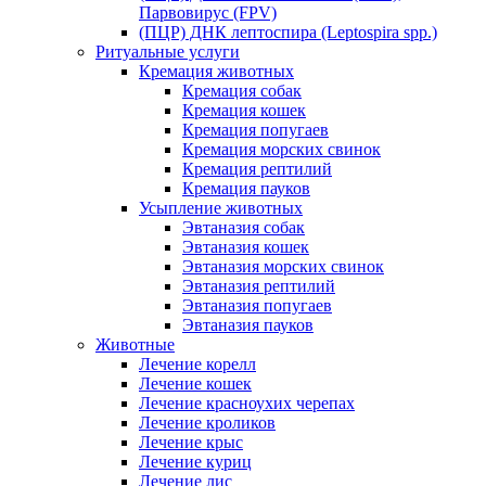
Парвовирус (FPV)
(ПЦР) ДНК лептоспира (Leptospira spp.)
Ритуальные услуги
Кремация животных
Кремация собак
Кремация кошек
Кремация попугаев
Кремация морских свинок
Кремация рептилий
Кремация пауков
Усыпление животных
Эвтаназия собак
Эвтаназия кошек
Эвтаназия морских свинок
Эвтаназия рептилий
Эвтаназия попугаев
Эвтаназия пауков
Животные
Лечение корелл
Лечение кошек
Лечение красноухих черепах
Лечение кроликов
Лечение крыс
Лечение куриц
Лечение лис