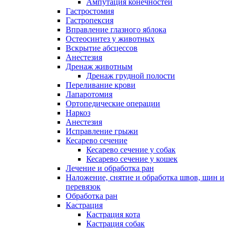
Ампутация конечностей
Гастростомия
Гастропексия
Вправление глазного яблока
Остеосинтез у животных
Вскрытие абсцессов
Анестезия
Дренаж животным
Дренаж грудной полости
Переливание крови
Лапаротомия
Ортопедические операции
Наркоз
Анестезия
Исправление грыжи
Кесарево сечение
Кесарево сечение у собак
Кесарево сечение у кошек
Лечение и обработка ран
Наложение, снятие и обработка швов, шин и
перевязок
Обработка ран
Кастрация
Кастрация кота
Кастрация собак