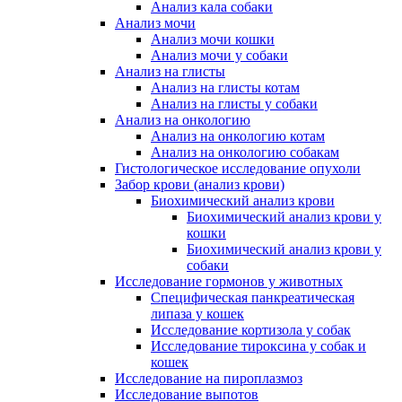
Анализ кала собаки
Анализ мочи
Анализ мочи кошки
Анализ мочи у собаки
Анализ на глисты
Анализ на глисты котам
Анализ на глисты у собаки
Анализ на онкологию
Анализ на онкологию котам
Анализ на онкологию собакам
Гистологическое исследование опухоли
Забор крови (анализ крови)
Биохимический анализ крови
Биохимический анализ крови у
кошки
Биохимический анализ крови у
собаки
Исследование гормонов у животных
Специфическая панкреатическая
липаза у кошек
Исследование кортизола у собак
Исследование тироксина у собак и
кошек
Исследование на пироплазмоз
Исследование выпотов