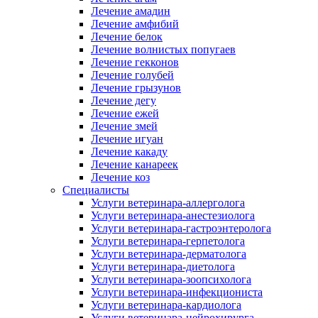
Лечение амадин
Лечение амфибий
Лечение белок
Лечение волнистых попугаев
Лечение гекконов
Лечение голубей
Лечение грызунов
Лечение дегу
Лечение ежей
Лечение змей
Лечение игуан
Лечение какаду
Лечение канареек
Лечение коз
Специалисты
Услуги ветеринара-аллерголога
Услуги ветеринара-анестезиолога
Услуги ветеринара-гастроэнтеролога
Услуги ветеринара-герпетолога
Услуги ветеринара-дерматолога
Услуги ветеринара-диетолога
Услуги ветеринара-зоопсихолога
Услуги ветеринара-инфекциониста
Услуги ветеринара-кардиолога
Услуги ветеринара-нейрохирурга