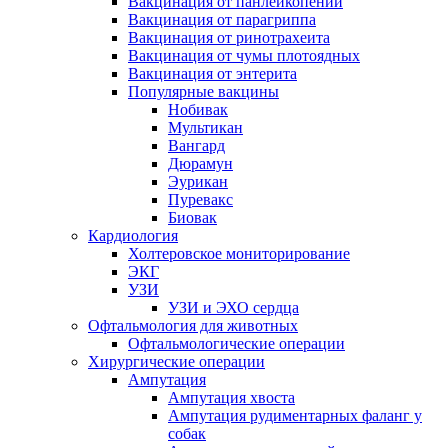
Вакцинация от панлейкопении
Вакцинация от парагриппа
Вакцинация от ринотрахеита
Вакцинация от чумы плотоядных
Вакцинация от энтерита
Популярные вакцины
Нобивак
Мультикан
Вангард
Дюрамун
Эурикан
Пуревакс
Биовак
Кардиология
Холтеровское мониторирование
ЭКГ
УЗИ
УЗИ и ЭХО сердца
Офтальмология для животных
Офтальмологические операции
Хирургические операции
Ампутация
Ампутация хвоста
Ампутация рудиментарных фаланг у
собак