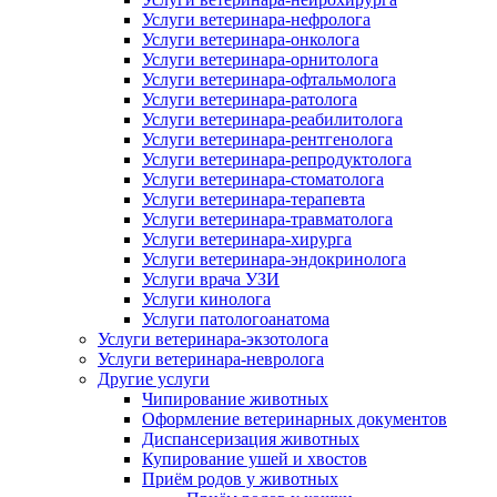
Услуги ветеринара-нефролога
Услуги ветеринара-онколога
Услуги ветеринара-орнитолога
Услуги ветеринара-офтальмолога
Услуги ветеринара-ратолога
Услуги ветеринара-реабилитолога
Услуги ветеринара-рентгенолога
Услуги ветеринара-репродуктолога
Услуги ветеринара-стоматолога
Услуги ветеринара-терапевта
Услуги ветеринара-травматолога
Услуги ветеринара-хирурга
Услуги ветеринара-эндокринолога
Услуги врача УЗИ
Услуги кинолога
Услуги патологоанатома
Услуги ветеринара-экзотолога
Услуги ветеринара-невролога
Другие услуги
Чипирование животных
Оформление ветеринарных документов
Диспансеризация животных
Купирование ушей и хвостов
Приём родов у животных