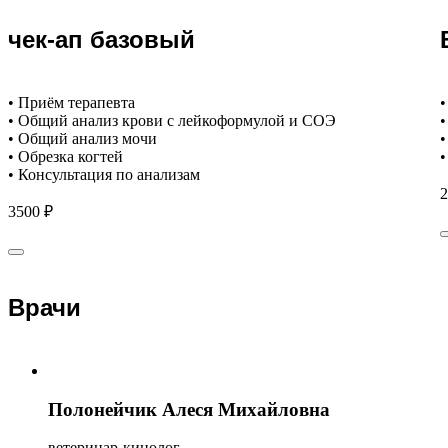
чек-ап базовый
• Приём терапевта
•
• Общий анализ крови с лейкоформулой и СОЭ
•
• Общий анализ мочи
•
• Обрезка когтей
•
• Консультация по анализам
2
3500 ₽
Врачи
Полонейчик Алеся Михайловна
ветеринар-кинолог