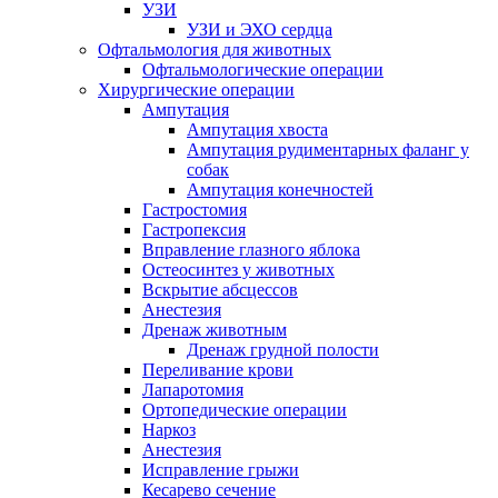
УЗИ
УЗИ и ЭХО сердца
Офтальмология для животных
Офтальмологические операции
Хирургические операции
Ампутация
Ампутация хвоста
Ампутация рудиментарных фаланг у
собак
Ампутация конечностей
Гастростомия
Гастропексия
Вправление глазного яблока
Остеосинтез у животных
Вскрытие абсцессов
Анестезия
Дренаж животным
Дренаж грудной полости
Переливание крови
Лапаротомия
Ортопедические операции
Наркоз
Анестезия
Исправление грыжи
Кесарево сечение