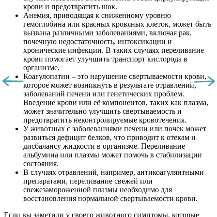
крови и предотвратить шок.
Анемия, приводящая к сниженному уровню
гемоглобина или красных кровяных клеток, может быть
вызвана различными заболеваниями, включая рак,
почечную недостаточность, интоксикации и
хронические инфекции. В таких случаях переливание
крови помогает улучшить транспорт кислорода в
организме.
Коагулопатии – это нарушение свертываемости крови,
которое может возникнуть в результате отравлений,
заболеваний печени или генетических проблем.
Введение крови или её компонентов, таких как плазма,
может значительно улучшить свертываемость и
предотвратить неконтролируемые кровотечения.
У животных с заболеваниями печени или почек может
развиться дефицит белков, что приводит к отекам и
дисбалансу жидкости в организме. Переливание
альбумина или плазмы может помочь в стабилизации
состояния.
В случаях отравлений, например, антикоагулянтными
препаратами, переливание свежей или
свежезамороженной плазмы необходимо для
восстановления нормальной свертываемости крови.
Если вы заметили у своего животного симптомы, которые