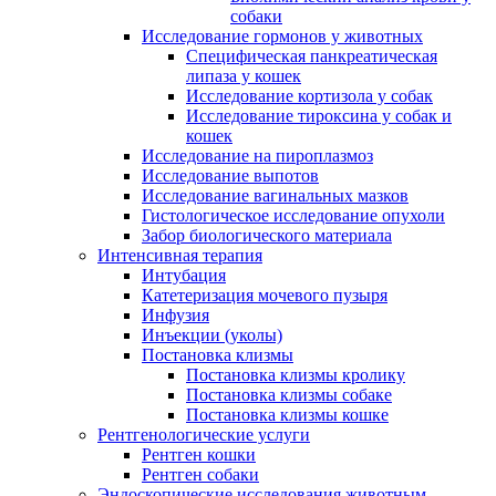
собаки
Исследование гормонов у животных
Специфическая панкреатическая
липаза у кошек
Исследование кортизола у собак
Исследование тироксина у собак и
кошек
Исследование на пироплазмоз
Исследование выпотов
Исследование вагинальных мазков
Гистологическое исследование опухоли
Забор биологического материала
Интенсивная терапия
Интубация
Катетеризация мочевого пузыря
Инфузия
Инъекции (уколы)
Постановка клизмы
Постановка клизмы кролику
Постановка клизмы собаке
Постановка клизмы кошке
Рентгенологические услуги
Рентген кошки
Рентген собаки
Эндоскопические исследования животным