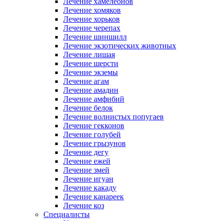
Лечение хамелеонов
Лечение хомяков
Лечение хорьков
Лечение черепах
Лечение шиншилл
Лечение экзотических животных
Лечение лишая
Лечение шерсти
Лечение экземы
Лечение агам
Лечение амадин
Лечение амфибий
Лечение белок
Лечение волнистых попугаев
Лечение гекконов
Лечение голубей
Лечение грызунов
Лечение дегу
Лечение ежей
Лечение змей
Лечение игуан
Лечение какаду
Лечение канареек
Лечение коз
Специалисты