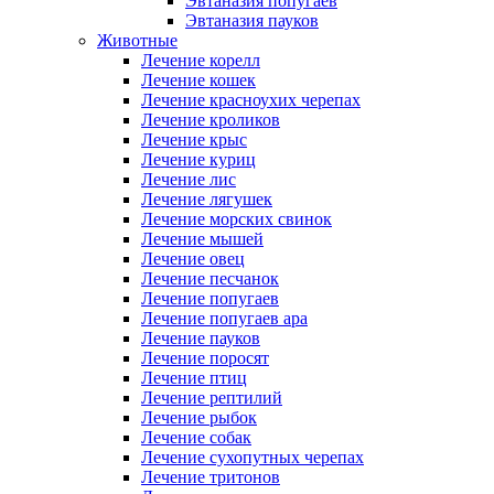
Эвтаназия попугаев
Эвтаназия пауков
Животные
Лечение корелл
Лечение кошек
Лечение красноухих черепах
Лечение кроликов
Лечение крыс
Лечение куриц
Лечение лис
Лечение лягушек
Лечение морских свинок
Лечение мышей
Лечение овец
Лечение песчанок
Лечение попугаев
Лечение попугаев ара
Лечение пауков
Лечение поросят
Лечение птиц
Лечение рептилий
Лечение рыбок
Лечение собак
Лечение сухопутных черепах
Лечение тритонов