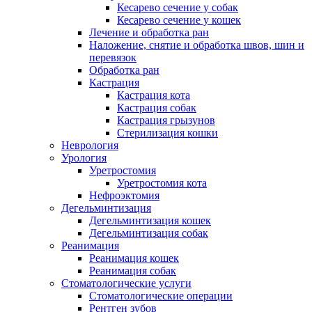
Кесарево сечение у собак
Кесарево сечение у кошек
Лечение и обработка ран
Наложение, снятие и обработка швов, шин и
перевязок
Обработка ран
Кастрация
Кастрация кота
Кастрация собак
Кастрация грызунов
Стерилизация кошки
Неврология
Урология
Уретростомия
Уретростомия кота
Нефроэктомия
Дегельминтизация
Дегельминтизация кошек
Дегельминтизация собак
Реанимация
Реанимация кошек
Реанимация собак
Стоматологические услуги
Стоматологические операции
Рентген зубов