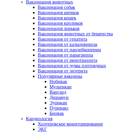
Вакцинация животных
Вакцинация собак
Вакцинация щенков
Вакцинация кошек
Вакцинация кроликов
Вакцинация хорьков
Вакцинация животных от бешенства
Вакцинация от гепатита
Вакцинация от кальцивироза
Вакцинация от панлейкопении
Вакцинация от парагриппа
Вакцинация от ринотрахеита
Вакцинация от чумы плотоядных
Вакцинация от энтерита
Популярные вакцины
Нобивак
Мультикан
Вангард
Дюрамун
Эурикан
Пуревакс
Биовак
Кардиология
Холтеровское мониторирование
ЭКГ