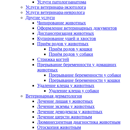
Услуги патологоанатома
Услуги ветеринара-экзотолога
Услуги ветеринара-невролога
Другие услуги
Чипирование животных
Оформление ветеринарных документов
Диспансеризация животных
Купирование ушей и хвостов
Приём родов у животных
Приём родов у кошки
Приём родов у собаки
Стрижка когтей
Прерывание беременности у домашних
животных
Прерывание беременности у собаки
Прерывание беременности у кошки
Удаление клеща у животных
Удаление клеща у собаки
Ветеринарная дерматология
Лечение лишая у животных
Лечение экземы у животных
Лечение демодекоза у животных
Лечение шерсти животным
Люминесцентная диагностика животным
Отоскопия животным