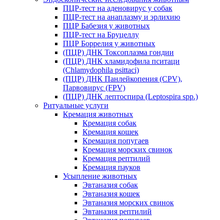
ПЦР-тест на аденовирус у собак
ПЦР-тест на анаплазму и эрлихию
ПЦР Бабезия у животных
ПЦР-тест на Бруцеллу
ПЦР Боррелия у животных
(ПЦР) ДНК Токсоплазма гондии
(ПЦР) ДНК хламидофила пситаци
(Chlamydophila psittaci)
(ПЦР) ДНК Панлейкопения (CPV),
Парвовирус (FPV)
(ПЦР) ДНК лептоспира (Leptospira spp.)
Ритуальные услуги
Кремация животных
Кремация собак
Кремация кошек
Кремация попугаев
Кремация морских свинок
Кремация рептилий
Кремация пауков
Усыпление животных
Эвтаназия собак
Эвтаназия кошек
Эвтаназия морских свинок
Эвтаназия рептилий