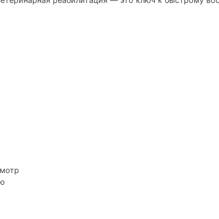
Ветеринарная реабилитация — это ключ к быстрому во
смотр
ию