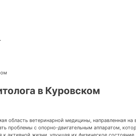
г
ком
итолога в Куровском
мая область ветеринарной медицины, направленная на
кать проблемы с опорно-двигательным аппаратом, кото
 к активной жизни, улучшая их физическое состояние