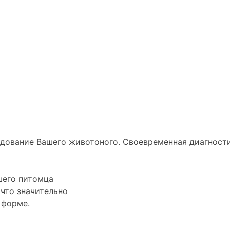
ледование
Вашего животоного.
Своевременная диагности
его питомца
 что значительно
 форме.