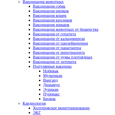
Вакцинация животных
Вакцинация собак
Вакцинация щенков
Вакцинация кошек
Вакцинация кроликов
Вакцинация хорьков
Вакцинация животных от бешенства
Вакцинация от гепатита
Вакцинация от кальцивироза
Вакцинация от панлейкопении
Вакцинация от парагриппа
Вакцинация от ринотрахеита
Вакцинация от чумы плотоядных
Вакцинация от энтерита
Популярные вакцины
Нобивак
Мультикан
Вангард
Дюрамун
Эурикан
Пуревакс
Биовак
Кардиология
Холтеровское мониторирование
ЭКГ