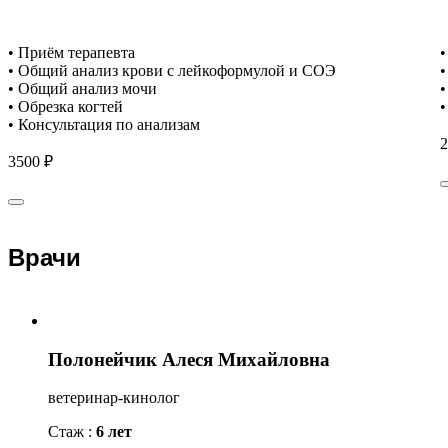
• Приём терапевта
•
• Общий анализ крови с лейкоформулой и СОЭ
•
• Общий анализ мочи
•
• Обрезка когтей
•
• Консультация по анализам
2
3500 ₽
Врачи
Полонейчик Алеся Михайловна
ветеринар-кинолог
Стаж :
6 лет