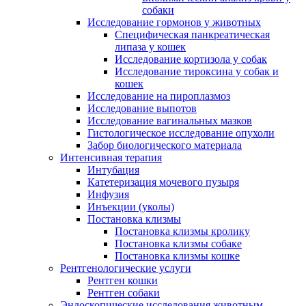
собаки
Исследование гормонов у животных
Специфическая панкреатическая
липаза у кошек
Исследование кортизола у собак
Исследование тироксина у собак и
кошек
Исследование на пироплазмоз
Исследование выпотов
Исследование вагинальных мазков
Гистологическое исследование опухоли
Забор биологического материала
Интенсивная терапия
Интубация
Катетеризация мочевого пузыря
Инфузия
Инъекции (уколы)
Постановка клизмы
Постановка клизмы кролику
Постановка клизмы собаке
Постановка клизмы кошке
Рентгенологические услуги
Рентген кошки
Рентген собаки
Эндоскопические исследования животным