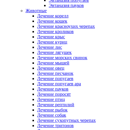
Эвтаназия попугаев
Эвтаназия пауков
Животные
Лечение корелл
Лечение кошек
Лечение красноухих черепах
Лечение кроликов
Лечение крыс
Лечение куриц
Лечение лис
Лечение лягушек
Лечение морских свинок
Лечение мышей
Лечение овец
Лечение песчанок
Лечение попугаев
Лечение попугаев ара
Лечение пауков
Лечение поросят
Лечение птиц
Лечение рептилий
Лечение рыбок
Лечение собак
Лечение сухопутных черепах
Лечение тритонов