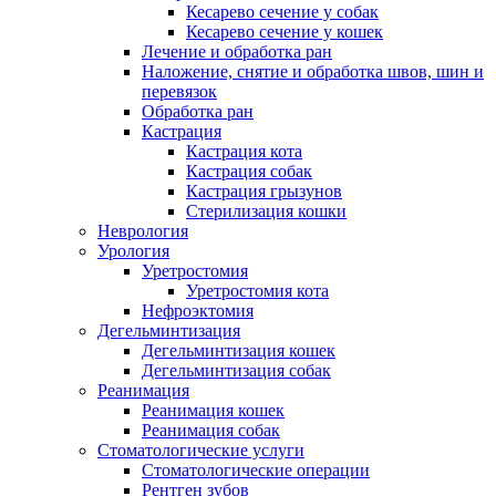
Кесарево сечение у собак
Кесарево сечение у кошек
Лечение и обработка ран
Наложение, снятие и обработка швов, шин и
перевязок
Обработка ран
Кастрация
Кастрация кота
Кастрация собак
Кастрация грызунов
Стерилизация кошки
Неврология
Урология
Уретростомия
Уретростомия кота
Нефроэктомия
Дегельминтизация
Дегельминтизация кошек
Дегельминтизация собак
Реанимация
Реанимация кошек
Реанимация собак
Стоматологические услуги
Стоматологические операции
Рентген зубов