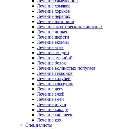
Лечение хамелеонов
Лечение хомяков
Лечение хорьков
Лечение черепах
Лечение шиншилл
Лечение экзотических животных
Лечение лишая
Лечение шерсти
Лечение экземы
Лечение агам
Лечение амадин
Лечение амфибий
Лечение белок
Лечение волнистых попугаев
Лечение гекконов
Лечение голубей
Лечение грызунов
Лечение дегу
Лечение ежей
Лечение змей
Лечение игуан
Лечение какаду
Лечение канареек
Лечение коз
Специалисты