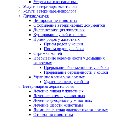
Услуги патологоанатома
Услуги ветеринара-экзотолога
Услуги ветеринара-невролога
Другие услуги
Чипирование животных
Оформление ветеринарных документов
Диспансеризация животных
Купирование ушей и хвостов
Приём родов у животных
Приём родов у кошки
Приём родов у собаки
Стрижка когтей
Прерывание беременности у домашних
животных
Прерывание беременности у собаки
Прерывание беременности у кошки
Удаление клеща у животных
Удаление клеща у собаки
Ветеринарная дерматология
Лечение лишая у животных
Лечение экземы у животных
Лечение демодекоза у животных
Лечение шерсти животным
Люминесцентная диагностика животным
Отоскопия животным