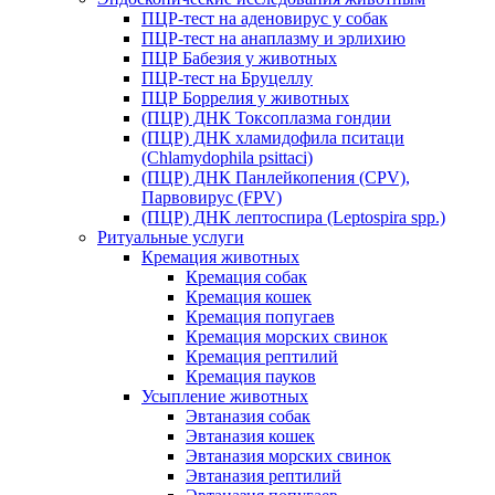
ПЦР-тест на аденовирус у собак
ПЦР-тест на анаплазму и эрлихию
ПЦР Бабезия у животных
ПЦР-тест на Бруцеллу
ПЦР Боррелия у животных
(ПЦР) ДНК Токсоплазма гондии
(ПЦР) ДНК хламидофила пситаци
(Chlamydophila psittaci)
(ПЦР) ДНК Панлейкопения (CPV),
Парвовирус (FPV)
(ПЦР) ДНК лептоспира (Leptospira spp.)
Ритуальные услуги
Кремация животных
Кремация собак
Кремация кошек
Кремация попугаев
Кремация морских свинок
Кремация рептилий
Кремация пауков
Усыпление животных
Эвтаназия собак
Эвтаназия кошек
Эвтаназия морских свинок
Эвтаназия рептилий