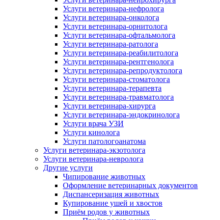
Услуги ветеринара-нефролога
Услуги ветеринара-онколога
Услуги ветеринара-орнитолога
Услуги ветеринара-офтальмолога
Услуги ветеринара-ратолога
Услуги ветеринара-реабилитолога
Услуги ветеринара-рентгенолога
Услуги ветеринара-репродуктолога
Услуги ветеринара-стоматолога
Услуги ветеринара-терапевта
Услуги ветеринара-травматолога
Услуги ветеринара-хирурга
Услуги ветеринара-эндокринолога
Услуги врача УЗИ
Услуги кинолога
Услуги патологоанатома
Услуги ветеринара-экзотолога
Услуги ветеринара-невролога
Другие услуги
Чипирование животных
Оформление ветеринарных документов
Диспансеризация животных
Купирование ушей и хвостов
Приём родов у животных