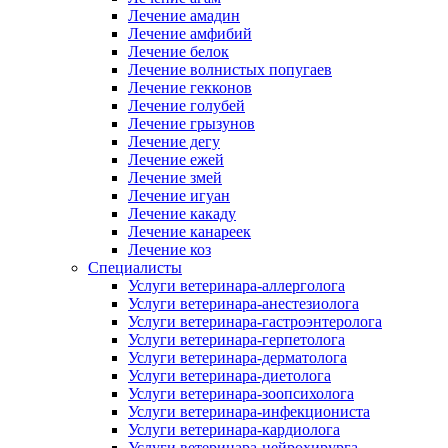
Лечение амадин
Лечение амфибий
Лечение белок
Лечение волнистых попугаев
Лечение гекконов
Лечение голубей
Лечение грызунов
Лечение дегу
Лечение ежей
Лечение змей
Лечение игуан
Лечение какаду
Лечение канареек
Лечение коз
Специалисты
Услуги ветеринара-аллерголога
Услуги ветеринара-анестезиолога
Услуги ветеринара-гастроэнтеролога
Услуги ветеринара-герпетолога
Услуги ветеринара-дерматолога
Услуги ветеринара-диетолога
Услуги ветеринара-зоопсихолога
Услуги ветеринара-инфекциониста
Услуги ветеринара-кардиолога
Услуги ветеринара-нейрохирурга