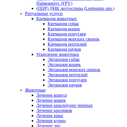
Парвовирус (FPV)
(ПЦР) ДНК лептоспира (Leptospira spp.)
Ритуальные услуги
Кремация животных
Кремация собак
Кремация кошек
Кремация попугаев
Кремация морских свинок
Кремация рептилий
Кремация пауков
Усыпление животных
Эвтаназия собак
Эвтаназия кошек
Эвтаназия морских свинок
Эвтаназия рептилий
Эвтаназия попугаев
Эвтаназия пауков
Животные
Лечение корелл
Лечение кошек
Лечение красноухих черепах
Лечение кроликов
Лечение крыс
Лечение куриц
Лечение лис