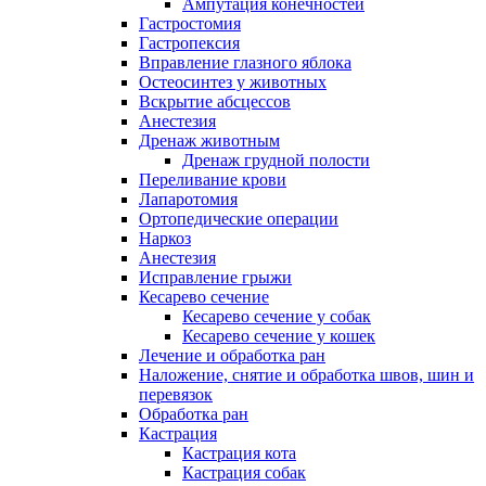
Ампутация конечностей
Гастростомия
Гастропексия
Вправление глазного яблока
Остеосинтез у животных
Вскрытие абсцессов
Анестезия
Дренаж животным
Дренаж грудной полости
Переливание крови
Лапаротомия
Ортопедические операции
Наркоз
Анестезия
Исправление грыжи
Кесарево сечение
Кесарево сечение у собак
Кесарево сечение у кошек
Лечение и обработка ран
Наложение, снятие и обработка швов, шин и
перевязок
Обработка ран
Кастрация
Кастрация кота
Кастрация собак