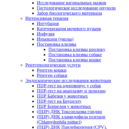
Исследование вагинальных мазков
Гистологическое исследование опухоли
Забор биологического материала
Интенсивная терапия
Интубация
Катетеризация мочевого пузыря
Инфузия
Инъекции (уколы)
Постановка клизмы
Постановка клизмы кролику
Постановка клизмы собаке
Постановка клизмы кошке
Рентгенологические услуги
Рентген кошки
Рентген собаки
Эндоскопические исследования животным
ПЦР-тест на аденовирус у собак
ПЦР-тест на анаплазму и эрлихию
ПЦР Бабезия у животных
ПЦР-тест на Бруцеллу
ПЦР Боррелия у животных
(ПЦР) ДНК Токсоплазма гондии
(ПЦР) ДНК хламидофила пситаци
(Chlamydophila psittaci)
(ПЦР) ДНК Панлейкопения (CPV),