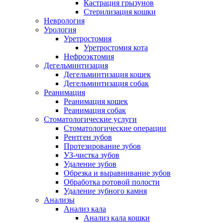
Кастрация грызунов
Стерилизация кошки
Неврология
Урология
Уретростомия
Уретростомия кота
Нефроэктомия
Дегельминтизация
Дегельминтизация кошек
Дегельминтизация собак
Реанимация
Реанимация кошек
Реанимация собак
Стоматологические услуги
Стоматологические операции
Рентген зубов
Протезирование зубов
УЗ-чистка зубов
Удаление зубов
Обрезка и выравнивание зубов
Обработка ротовой полости
Удаление зубного камня
Анализы
Анализ кала
Анализ кала кошки