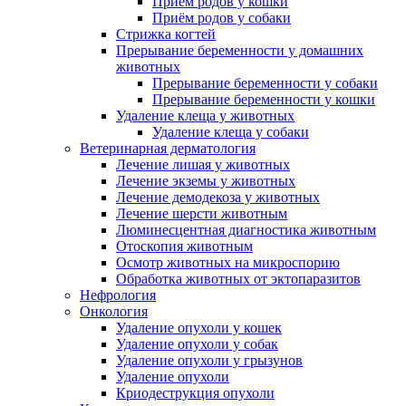
Приём родов у кошки
Приём родов у собаки
Стрижка когтей
Прерывание беременности у домашних
животных
Прерывание беременности у собаки
Прерывание беременности у кошки
Удаление клеща у животных
Удаление клеща у собаки
Ветеринарная дерматология
Лечение лишая у животных
Лечение экземы у животных
Лечение демодекоза у животных
Лечение шерсти животным
Люминесцентная диагностика животным
Отоскопия животным
Осмотр животных на микроспорию
Обработка животных от эктопаразитов
Нефрология
Онкология
Удаление опухоли у кошек
Удаление опухоли у собак
Удаление опухоли у грызунов
Удаление опухоли
Криодеструкция опухоли