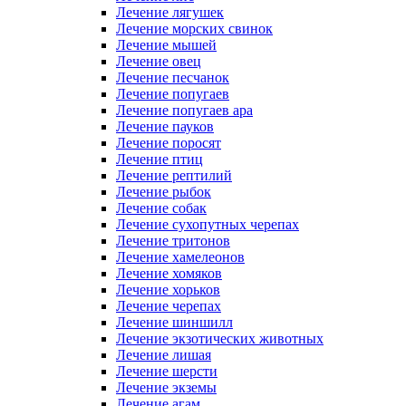
Лечение лягушек
Лечение морских свинок
Лечение мышей
Лечение овец
Лечение песчанок
Лечение попугаев
Лечение попугаев ара
Лечение пауков
Лечение поросят
Лечение птиц
Лечение рептилий
Лечение рыбок
Лечение собак
Лечение сухопутных черепах
Лечение тритонов
Лечение хамелеонов
Лечение хомяков
Лечение хорьков
Лечение черепах
Лечение шиншилл
Лечение экзотических животных
Лечение лишая
Лечение шерсти
Лечение экземы
Лечение агам