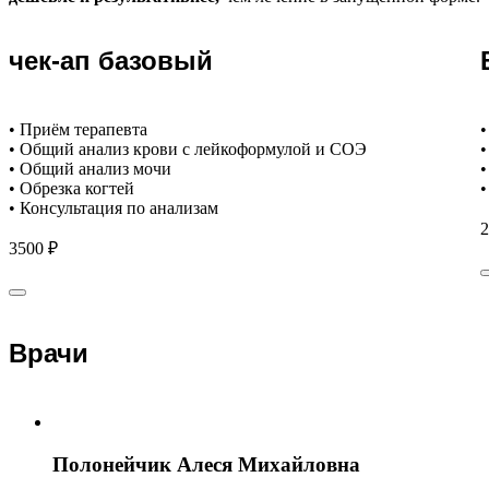
чек-ап базовый
• Приём терапевта
•
• Общий анализ крови с лейкоформулой и СОЭ
•
• Общий анализ мочи
•
• Обрезка когтей
•
• Консультация по анализам
2
3500 ₽
Врачи
Полонейчик Алеся Михайловна