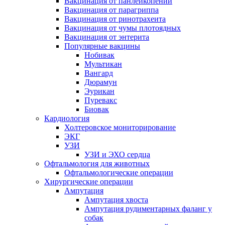
Вакцинация от панлейкопении
Вакцинация от парагриппа
Вакцинация от ринотрахеита
Вакцинация от чумы плотоядных
Вакцинация от энтерита
Популярные вакцины
Нобивак
Мультикан
Вангард
Дюрамун
Эурикан
Пуревакс
Биовак
Кардиология
Холтеровское мониторирование
ЭКГ
УЗИ
УЗИ и ЭХО сердца
Офтальмология для животных
Офтальмологические операции
Хирургические операции
Ампутация
Ампутация хвоста
Ампутация рудиментарных фаланг у
собак