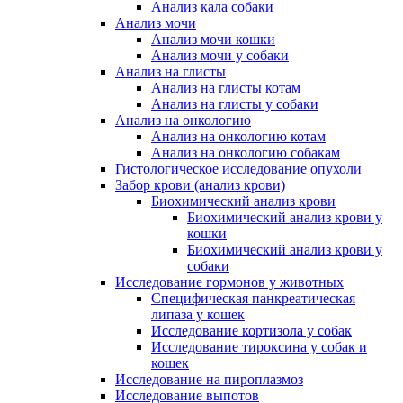
Анализ кала собаки
Анализ мочи
Анализ мочи кошки
Анализ мочи у собаки
Анализ на глисты
Анализ на глисты котам
Анализ на глисты у собаки
Анализ на онкологию
Анализ на онкологию котам
Анализ на онкологию собакам
Гистологическое исследование опухоли
Забор крови (анализ крови)
Биохимический анализ крови
Биохимический анализ крови у
кошки
Биохимический анализ крови у
собаки
Исследование гормонов у животных
Специфическая панкреатическая
липаза у кошек
Исследование кортизола у собак
Исследование тироксина у собак и
кошек
Исследование на пироплазмоз
Исследование выпотов