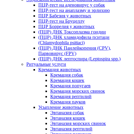
ПЦР-тест на аденовирус у собак
ПЦР-тест на анаплазму и эрлихию
ПЦР Бабезия у животных
ПЦР-тест на Бруцеллу
ПЦР Боррелия у животных
(ПЦР) ДНК Токсоплазма гондии
(ПЦР) ДНК хламидофила пситаци
(Chlamydophila psittaci)
(ПЦР) ДНК Панлейкопения (CPV),
Парвовирус (FPV)
(ПЦР) ДНК лептоспира (Leptospira spp.)
Ритуальные услуги
Кремация животных
Кремация собак
Кремация кошек
Кремация попугаев
Кремация морских свинок
Кремация рептилий
Кремация пауков
Усыпление животных
Эвтаназия собак
Эвтаназия кошек
Эвтаназия морских свинок
Эвтаназия рептилий