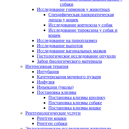
собаки
Исследование гормонов у животных
Специфическая панкреатическая
липаза у кошек
Исследование кортизола у собак
Исследование тироксина у собак и
кошек
Исследование на пироплазмоз
Исследование выпотов
Исследование вагинальных мазков
Гистологическое исследование опухоли
Забор биологического материала
Интенсивная терапия
Интубация
Катетеризация мочевого пузыря
Инфузия
Инъекции (уколы)
Постановка клизмы
Постановка клизмы кролику
Постановка клизмы собаке
Постановка клизмы кошке
Рентгенологические услуги
Рентген кошки
Рентген собаки
Эндоскопические исследования животным