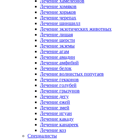
Лечение хамелеонов
Лечение хомяков
Лечение хорьков
Лечение черепах
Лечение шиншилл
Лечение экзотических животных
Лечение лишая
Лечение шерсти
Лечение экземы
Лечение агам
Лечение амадин
Лечение амфибий
Лечение белок
Лечение волнистых попугаев
Лечение гекконов
Лечение голубей
Лечение грызунов
Лечение дегу
Лечение ежей
Лечение змей
Лечение игуан
Лечение какаду
Лечение канареек
Лечение коз
Специалисты