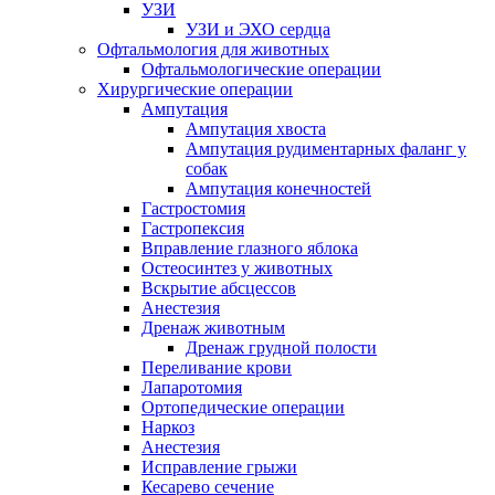
УЗИ
УЗИ и ЭХО сердца
Офтальмология для животных
Офтальмологические операции
Хирургические операции
Ампутация
Ампутация хвоста
Ампутация рудиментарных фаланг у
собак
Ампутация конечностей
Гастростомия
Гастропексия
Вправление глазного яблока
Остеосинтез у животных
Вскрытие абсцессов
Анестезия
Дренаж животным
Дренаж грудной полости
Переливание крови
Лапаротомия
Ортопедические операции
Наркоз
Анестезия
Исправление грыжи
Кесарево сечение