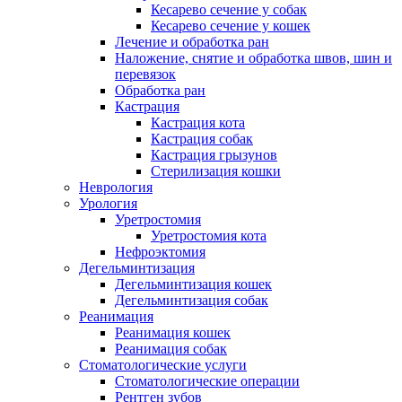
Кесарево сечение у собак
Кесарево сечение у кошек
Лечение и обработка ран
Наложение, снятие и обработка швов, шин и
перевязок
Обработка ран
Кастрация
Кастрация кота
Кастрация собак
Кастрация грызунов
Стерилизация кошки
Неврология
Урология
Уретростомия
Уретростомия кота
Нефроэктомия
Дегельминтизация
Дегельминтизация кошек
Дегельминтизация собак
Реанимация
Реанимация кошек
Реанимация собак
Стоматологические услуги
Стоматологические операции
Рентген зубов