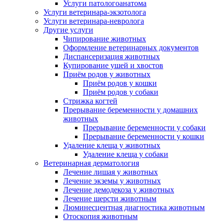
Услуги патологоанатома
Услуги ветеринара-экзотолога
Услуги ветеринара-невролога
Другие услуги
Чипирование животных
Оформление ветеринарных документов
Диспансеризация животных
Купирование ушей и хвостов
Приём родов у животных
Приём родов у кошки
Приём родов у собаки
Стрижка когтей
Прерывание беременности у домашних
животных
Прерывание беременности у собаки
Прерывание беременности у кошки
Удаление клеща у животных
Удаление клеща у собаки
Ветеринарная дерматология
Лечение лишая у животных
Лечение экземы у животных
Лечение демодекоза у животных
Лечение шерсти животным
Люминесцентная диагностика животным
Отоскопия животным