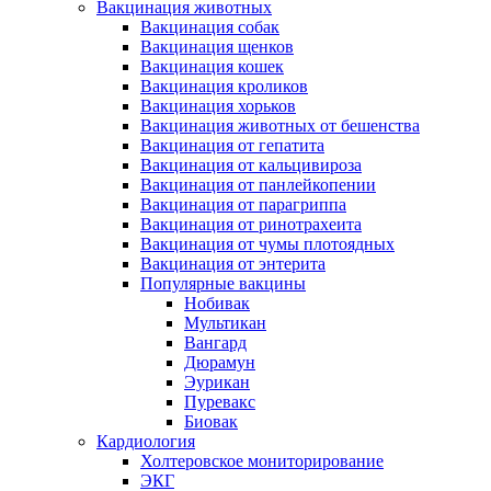
Вакцинация животных
Вакцинация собак
Вакцинация щенков
Вакцинация кошек
Вакцинация кроликов
Вакцинация хорьков
Вакцинация животных от бешенства
Вакцинация от гепатита
Вакцинация от кальцивироза
Вакцинация от панлейкопении
Вакцинация от парагриппа
Вакцинация от ринотрахеита
Вакцинация от чумы плотоядных
Вакцинация от энтерита
Популярные вакцины
Нобивак
Мультикан
Вангард
Дюрамун
Эурикан
Пуревакс
Биовак
Кардиология
Холтеровское мониторирование
ЭКГ