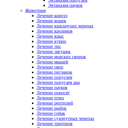
Эвтаназия попугаев
Эвтаназия пауков
Животные
Лечение корелл
Лечение кошек
Лечение красноухих черепах
Лечение кроликов
Лечение крыс
Лечение куриц
Лечение лис
Лечение лягушек
Лечение морских свинок
Лечение мышей
Лечение овец
Лечение песчанок
Лечение попугаев
Лечение попугаев ара
Лечение пауков
Лечение поросят
Лечение птиц
Лечение рептилий
Лечение рыбок
Лечение собак
Лечение сухопутных черепах
Лечение тритонов