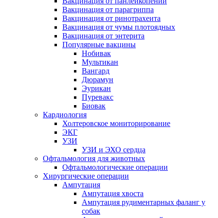
Вакцинация от панлейкопении
Вакцинация от парагриппа
Вакцинация от ринотрахеита
Вакцинация от чумы плотоядных
Вакцинация от энтерита
Популярные вакцины
Нобивак
Мультикан
Вангард
Дюрамун
Эурикан
Пуревакс
Биовак
Кардиология
Холтеровское мониторирование
ЭКГ
УЗИ
УЗИ и ЭХО сердца
Офтальмология для животных
Офтальмологические операции
Хирургические операции
Ампутация
Ампутация хвоста
Ампутация рудиментарных фаланг у
собак