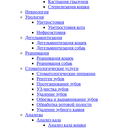
Кастрация грызунов
Стерилизация кошки
Неврология
Урология
Уретростомия
Уретростомия кота
Нефроэктомия
Дегельминтизация
Дегельминтизация кошек
Дегельминтизация собак
Реанимация
Реанимация кошек
Реанимация собак
Стоматологические услуги
Стоматологические операции
Рентген зубов
Протезирование зубов
УЗ-чистка зубов
Удаление зубов
Обрезка и выравнивание зубов
Обработка ротовой полости
Удаление зубного камня
Анализы
Анализ кала
Анализ кала кошки