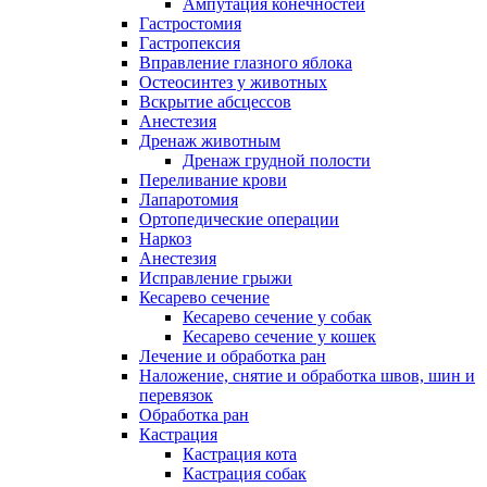
Ампутация конечностей
Гастростомия
Гастропексия
Вправление глазного яблока
Остеосинтез у животных
Вскрытие абсцессов
Анестезия
Дренаж животным
Дренаж грудной полости
Переливание крови
Лапаротомия
Ортопедические операции
Наркоз
Анестезия
Исправление грыжи
Кесарево сечение
Кесарево сечение у собак
Кесарево сечение у кошек
Лечение и обработка ран
Наложение, снятие и обработка швов, шин и
перевязок
Обработка ран
Кастрация
Кастрация кота
Кастрация собак