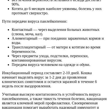
90%.
Котята до 6 месяцев наиболее уязвимы, болезнь у них
протекает сверхостро.
Пути передачи вируса панлейкопении:
Контактный — через выделения больных животных
(слюна, моча, кал).
Алиментарный — при поедании зараженных кормов и
воды.
Трансплацентарный — от матери к котятам во время
беременности.
Через предметы ухода, подстилки, переноски,
контаминированные вирусом.
Передача вируса человеком на одежде и обуви.
Инкубационный период составляет 2-10 дней. Кошка
начинает выделять вирус за 1-2 дня до проявления
клинических симптомов и остается заразной в течение 6
недель после выздоровления.
Учитывая высокую контагиозность и устойчивость вируса
панлейкопении, а также тяжесть течения болезни, вакцинация
является ключевой мерой профилактики. Своевременная
вакцинация помогает выработать надежный иммунитет и