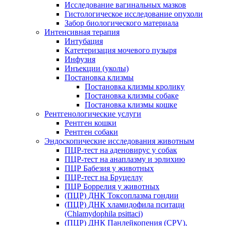
Исследование вагинальных мазков
Гистологическое исследование опухоли
Забор биологического материала
Интенсивная терапия
Интубация
Катетеризация мочевого пузыря
Инфузия
Инъекции (уколы)
Постановка клизмы
Постановка клизмы кролику
Постановка клизмы собаке
Постановка клизмы кошке
Рентгенологические услуги
Рентген кошки
Рентген собаки
Эндоскопические исследования животным
ПЦР-тест на аденовирус у собак
ПЦР-тест на анаплазму и эрлихию
ПЦР Бабезия у животных
ПЦР-тест на Бруцеллу
ПЦР Боррелия у животных
(ПЦР) ДНК Токсоплазма гондии
(ПЦР) ДНК хламидофила пситаци
(Chlamydophila psittaci)
(ПЦР) ДНК Панлейкопения (CPV),