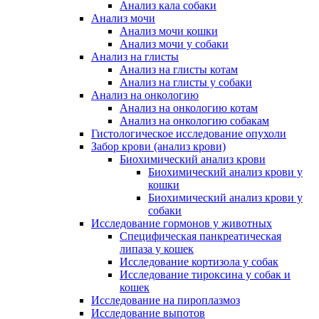
Анализ кала собаки
Анализ мочи
Анализ мочи кошки
Анализ мочи у собаки
Анализ на глисты
Анализ на глисты котам
Анализ на глисты у собаки
Анализ на онкологию
Анализ на онкологию котам
Анализ на онкологию собакам
Гистологическое исследование опухоли
Забор крови (анализ крови)
Биохимический анализ крови
Биохимический анализ крови у
кошки
Биохимический анализ крови у
собаки
Исследование гормонов у животных
Специфическая панкреатическая
липаза у кошек
Исследование кортизола у собак
Исследование тироксина у собак и
кошек
Исследование на пироплазмоз
Исследование выпотов