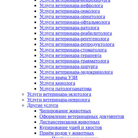
Услуги ветеринара-нефролога
Услуги ветеринара-онколога
Услуги ветеринара-орнитолога
Услуги ветеринара-офтальмолога
Услуги ветеринара-ратолога
Услуги ветеринара-реабилитолога
Услуги ветеринара-рентгенолога
Услуги ветеринара-репродуктолога
Услуги ветеринара-стоматолога
Услуги ветеринара-терапевта
Услуги ветеринара-травматолога
Услуги ветеринара-хирурга
Услуги ветеринара-эндокринолога
Услуги врача УЗИ
Услуги кинолога
Услуги патологоанатома
Услуги ветеринара-экзотолога
Услуги ветеринара-невролога
Другие услуги
Чипирование животных
Оформление ветеринарных документов
Диспансеризация животных
Купирование ушей и хвостов
Приём родов у животных