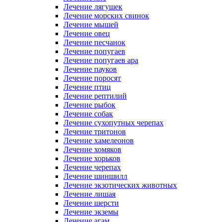
Лечение лягушек
Лечение морских свинок
Лечение мышей
Лечение овец
Лечение песчанок
Лечение попугаев
Лечение попугаев ара
Лечение пауков
Лечение поросят
Лечение птиц
Лечение рептилий
Лечение рыбок
Лечение собак
Лечение сухопутных черепах
Лечение тритонов
Лечение хамелеонов
Лечение хомяков
Лечение хорьков
Лечение черепах
Лечение шиншилл
Лечение экзотических животных
Лечение лишая
Лечение шерсти
Лечение экземы
Лечение агам