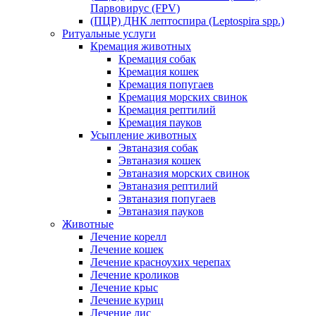
Парвовирус (FPV)
(ПЦР) ДНК лептоспира (Leptospira spp.)
Ритуальные услуги
Кремация животных
Кремация собак
Кремация кошек
Кремация попугаев
Кремация морских свинок
Кремация рептилий
Кремация пауков
Усыпление животных
Эвтаназия собак
Эвтаназия кошек
Эвтаназия морских свинок
Эвтаназия рептилий
Эвтаназия попугаев
Эвтаназия пауков
Животные
Лечение корелл
Лечение кошек
Лечение красноухих черепах
Лечение кроликов
Лечение крыс
Лечение куриц
Лечение лис