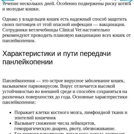
течение нескольких дней. Особенно подвержены риску котята
и молодые кошки.
Однако у владельцев кошек есть надежный способ защитить
своих питомцев от этой опасной инфекции — вакцинация.
Сотрудники ветлечебницы Clinical Vet настоятельно
рекомендуют проводить плановую вакцинацию всех кошек от
панлейкопении.
Характеристики и пути передачи
панлейкопении
Панлейкопения — это острое вирусное заболевание кошек,
вызываемое парвовирусом. Вирус отличается высокой
устойчивостью во внешней среде и способен сохраняться на
различных поверхностях до года. Основные характеристики
панлейкопении:
Поражает клетки костного мозга, лимфоидной ткани и
эпителий кишечник
Вызывает снижение числа лейкоцитов,
геморрагическую диарею, рвоту, обезвоживание.
Без лечения вероятность летального исхода достигает